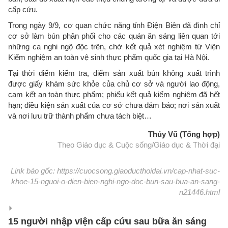
cấp cứu.
Trong ngày 9/9, cơ quan chức năng tỉnh Điện Biên đã đình chỉ
cơ sở làm bún phân phối cho các quán ăn sáng liên quan tới
những ca nghi ngộ độc trên, chờ kết quả xét nghiệm từ Viện
Kiểm nghiệm an toàn vệ sinh thực phẩm quốc gia tại Hà Nội.
Tại thời điểm kiểm tra, điểm sản xuất bún không xuất trình
được giấy khám sức khỏe của chủ cơ sở và người lao động,
cam kết an toàn thực phẩm; phiếu kết quả kiểm nghiệm đã hết
hạn; điều kiện sản xuất của cơ sở chưa đảm bảo; nơi sản xuất
và nơi lưu trữ thành phẩm chưa tách biệt…
Thúy Vũ (Tổng hợp)
Theo Giáo dục & Cuộc sống/Giáo dục & Thời đại
Link báo gốc: https://cuocsong.giaoducthoidai.vn/cap-nhat-suc-
khoe-15-nguoi-o-dien-bien-nghi-ngo-doc-bun-sau-bua-an-sang-
n21446.html
15 người nhập viện cấp cứu sau bữa ăn sáng