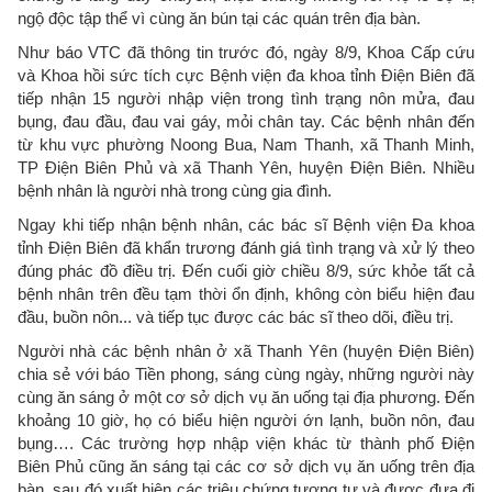
ngộ độc tập thể vì cùng ăn bún tại các quán trên địa bàn.
Như báo VTC đã thông tin trước đó, ngày 8/9, Khoa Cấp cứu
và Khoa hồi sức tích cực Bệnh viện đa khoa tỉnh Điện Biên đã
tiếp nhận 15 người nhập viện trong tình trạng nôn mửa, đau
bụng, đau đầu, đau vai gáy, mỏi chân tay. Các bệnh nhân đến
từ khu vực phường Noong Bua, Nam Thanh, xã Thanh Minh,
TP Điện Biên Phủ và xã Thanh Yên, huyện Điện Biên. Nhiều
bệnh nhân là người nhà trong cùng gia đình.
Ngay khi tiếp nhận bệnh nhân, các bác sĩ Bệnh viện Đa khoa
tỉnh Điện Biên đã khẩn trương đánh giá tình trạng và xử lý theo
đúng phác đồ điều trị. Đến cuối giờ chiều 8/9, sức khỏe tất cả
bệnh nhân trên đều tạm thời ổn định, không còn biểu hiện đau
đầu, buồn nôn... và tiếp tục được các bác sĩ theo dõi, điều trị.
Người nhà các bệnh nhân ở xã Thanh Yên (huyện Điện Biên)
chia sẻ với báo Tiền phong, sáng cùng ngày, những người này
cùng ăn sáng ở một cơ sở dịch vụ ăn uống tại địa phương. Đến
khoảng 10 giờ, họ có biểu hiện người ớn lạnh, buồn nôn, đau
bụng…. Các trường hợp nhập viện khác từ thành phố Điện
Biên Phủ cũng ăn sáng tại các cơ sở dịch vụ ăn uống trên địa
bàn, sau đó xuất hiện các triệu chứng tương tự và được đưa đi