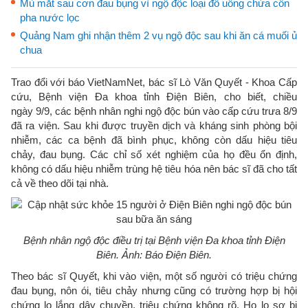
Mù mắt sau cơn đau bụng vì ngộ độc loại đồ uống chứa cồn
pha nước lọc
Quảng Nam ghi nhận thêm 2 vụ ngộ độc sau khi ăn cá muối ủ
chua
Trao đổi với báo VietNamNet, bác sĩ Lò Văn Quyết - Khoa Cấp
cứu, Bệnh viện Đa khoa tỉnh Điện Biên, cho biết, chiều
ngày 9/9, các bệnh nhân nghi ngộ độc bún vào cấp cứu trưa 8/9
đã ra viện. Sau khi được truyền dịch và kháng sinh phòng bội
nhiễm, các ca bệnh đã bình phục, không còn dấu hiệu tiêu
chảy, đau bụng. Các chỉ số xét nghiệm của họ đều ổn định,
không có dấu hiệu nhiễm trùng hệ tiêu hóa nên bác sĩ đã cho tất
cả về theo dõi tại nhà.
Bệnh nhân ngộ độc điều trị tại Bệnh viện Đa khoa tỉnh Điện
Biên. Ảnh: Báo Điện Biên.
Theo bác sĩ Quyết, khi vào viện, một số người có triệu chứng
đau bụng, nôn ói, tiêu chảy nhưng cũng có trường hợp bị hội
chứng lo lắng dây chuyền, triệu chứng không rõ. Họ lo sợ bị