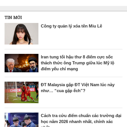
TIN MỚI
Công ty quản lý xóa tên Miu Lê
Iran tung tối hậu thư 8 điểm cực sốc
thách thức ông Trump giữa lúc Mỹ lộ
điểm yếu chí mạng
ĐT Malaysia gặp ĐT Việt Nam lúc này
như… “cua gặp ếch”?
Cách tra cứu điểm chuẩn các trường đại
học năm 2026 nhanh nhất, chính xác