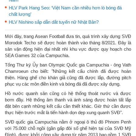
HLV Park Hang Seo: ‘Việt Nam cần nhiều hơn lò bóng đá
chất lượng’
HLV Nishino sắp dẫn dắt tuyển nữ Nhật Bản?
Mới đây, trang Asean Football đưa tin, quá trình xây dựng SVĐ
Morodok Techo sẽ được hoàn thành vào tháng 8/2021. Đây là
sân vận động hiện đại nhất nhì khu vực được quy hoạch cho
SEA Games 32 của Campuchia.
Tổng Thư ký Ủy ban Olympic Quốc gia Campuchia - ông Vath
Chamroeun cho biết:
"
Những kết cấu chính đã được hoàn
thiện. Hàng ghế cho khán giả cũng đã được lắp, đường pitch
phục vụ các môn điền kinh và bóng đá đã được xây dựng.
Hồ nước quanh sân cũng có hệ thống thoát nước và được
bơm đầy. Hệ thống âm thanh và ánh sáng được hoàn tất lắp
đặt bên cạnh những kết cấu cần thiết khác. Giờ thứ cần được
thực hiện trước mắt là tiến hành dọn dẹp xung quanh SVĐ".
SVĐ quốc gia Campuchia nằm ở ngoại ô thủ đô Phnom Penh
với 75.000 chỗ ngồi (gần gấp đôi số ghế hiện tại của SVĐ Mỹ
Đình), được khởi công xây dựng từ năm 2013 bao gồm 1 SVĐ