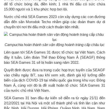
để tổ chức bóng đá, điền kinh; 1 nhà thi đấu có sức chứa
15.000 người và 1 khu phức hợp bơi lội.
Nước chủ nhà SEA Games 2023 còn xây dựng các con đường
dẫn đến sân Morodok Techo nhằm giúp các đoàn tham dự di
chuyển tới nơi thi đấu một cách thuận tiện nhất.
Campuchia hoàn thành sân vận động hoành tráng cấp châu lục
Liên quan tới SEA Games 31 được tổ chức tại Việt Nam. Cách
đây ít tuần. Liên đoàn Thể thao Đông Nam Á (SEAGF) thông
báo SEA Games 31 sẽ bị hoãn sang năm 2022.
Quyết định được đưa ra trong cuộc họp trực tuyến của SEAGF
vào chiều ngày 8/7, sau khi xem xét, đánh giá kỹ lưỡng diễn
biến của dịch COVID-19 tại nhiều quốc gia trong khu vực Đông
Nam Á, cùng với đó là đề xuất hoãn tổ chức SEA Games 31
của nước chủ nhà Việt Nam.
SEA Games 31 ban đầu dự kiến sẽ diễn ra từ ngày 21/11 đến
2/12/2021 tại Hà Nội và một số thành phố và tỉnh lân cận như
Bắc Ninh, Hải Dương, Hải Phòng, Quảng Ninh, Hà Nam, Nam