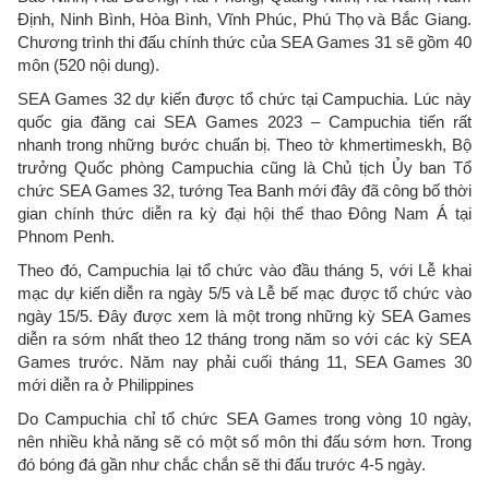
Định, Ninh Bình, Hòa Bình, Vĩnh Phúc, Phú Thọ và Bắc Giang.
Chương trình thi đấu chính thức của SEA Games 31 sẽ gồm 40
môn (520 nội dung).
SEA Games 32 dự kiến được tổ chức tại Campuchia. Lúc này
quốc gia đăng cai SEA Games 2023 – Campuchia tiến rất
nhanh trong những bước chuẩn bị. Theo tờ khmertimeskh, Bộ
trưởng Quốc phòng Campuchia cũng là Chủ tịch Ủy ban Tổ
chức SEA Games 32, tướng Tea Banh mới đây đã công bố thời
gian chính thức diễn ra kỳ đại hội thể thao Đông Nam Á tại
Phnom Penh.
Theo đó, Campuchia lại tổ chức vào đầu tháng 5, với Lễ khai
mạc dự kiến diễn ra ngày 5/5 và Lễ bế mạc được tổ chức vào
ngày 15/5. Đây được xem là một trong những kỳ SEA Games
diễn ra sớm nhất theo 12 tháng trong năm so với các kỳ SEA
Games trước. Năm nay phải cuối tháng 11, SEA Games 30
mới diễn ra ở Philippines
Do Campuchia chỉ tổ chức SEA Games trong vòng 10 ngày,
nên nhiều khả năng sẽ có một số môn thi đấu sớm hơn. Trong
đó bóng đá gần như chắc chắn sẽ thi đấu trước 4-5 ngày.