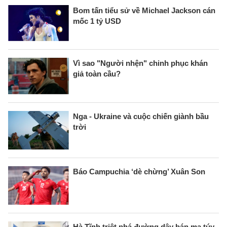
Bom tấn tiểu sử về Michael Jackson cán
mốc 1 tỷ USD
Vì sao "Người nhện" chinh phục khán
giả toàn cầu?
Nga - Ukraine và cuộc chiến giành bầu
trời
Báo Campuchia ‘dè chừng’ Xuân Son
Hà Tĩnh triệt phá đường dây bán ma túy