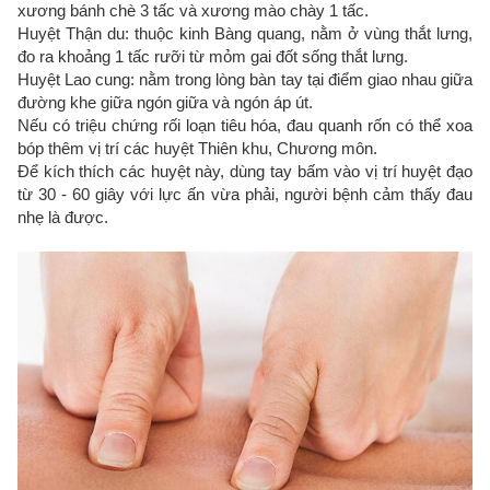
xương bánh chè 3 tấc và xương mào chày 1 tấc.
Huyệt Thận du: thuộc kinh Bàng quang, nằm ở vùng thắt lưng,
đo ra khoảng 1 tấc rưỡi từ mỏm gai đốt sống thắt lưng.
Huyệt Lao cung: nằm trong lòng bàn tay tại điểm giao nhau giữa
đường khe giữa ngón giữa và ngón áp út.
Nếu có triệu chứng rối loạn tiêu hóa, đau quanh rốn có thể xoa
bóp thêm vị trí các huyệt Thiên khu, Chương môn.
Để kích thích các huyệt này, dùng tay bấm vào vị trí huyệt đạo
từ 30 - 60 giây với lực ấn vừa phải, người bệnh cảm thấy đau
nhẹ là được.