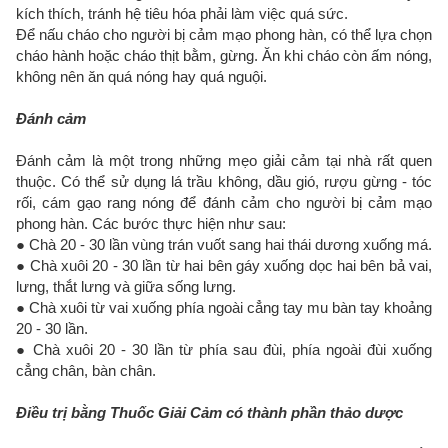
kích thích, tránh hệ tiêu hóa phải làm việc quá sức.
Để nấu cháo cho người bị cảm mạo phong hàn, có thể lựa chọn
cháo hành hoặc cháo thịt bằm, gừng. Ăn khi cháo còn ấm nóng,
không nên ăn quá nóng hay quá nguội.
Đánh cảm
Đánh cảm là một trong những mẹo giải cảm tại nhà rất quen
thuộc. Có thể sử dụng lá trầu không, dầu gió, rượu gừng - tóc
rối, cám gạo rang nóng để đánh cảm cho người bị cảm mạo
phong hàn. Các bước thực hiện như sau:
● Chà 20 - 30 lần vùng trán vuốt sang hai thái dương xuống má.
● Chà xuôi 20 - 30 lần từ hai bên gáy xuống dọc hai bên bả vai,
lưng, thắt lưng và giữa sống lưng.
● Chà xuôi từ vai xuống phía ngoài cẳng tay mu bàn tay khoảng
20 - 30 lần.
● Chà xuôi 20 - 30 lần từ phía sau đùi, phía ngoài đùi xuống
cẳng chân, bàn chân.
Điều trị bằng Thuốc Giải Cảm có thành phần thảo dược