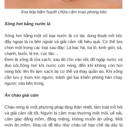
Xoa bóp bấm huyệt chữa cảm mạo phong hàn
Xông hơi bằng nước lá
Xông hơi bằng một số loại nước lá có tác dụng thoát mồ hôi,
đẩy ngoại tà ra bên ngoài và giải cảm rất hiệu quả. Có thể lựa
chọn một trong các loại sau đây: Lá bạc hà, tía tô, kinh giới, sả,
chanh, bưởi, lá tre, cúc tần…
Đem lá xông đi rửa sạch, sau đó cho vào nồi, đổ ngập nước và
đun sôi.Xông hơi khi nước còn nóng, đến khi không còn hơi
nóng bốc lên thì làm sạch lại cơ thể và thay quần áo. Khi xông
cần lưu ý trùm kín người, tránh gió lùa khiến phòng hàn chạy
ngược vào bên trong.
Ăn cháo giải cảm
Cháo nóng là một phương pháp tăng thân nhiệt, làm toát mồ hôi
và giải cảm rất tốt. Người bị cảm mạo thường mệt mỏi, uể oải,
cảm giác đắng mồm, đắng miệng, không muốn ăn uống. Một
món ăn mềm, lỏng và dễ tiêu như cháo sẽ hạn chế dạ dày bị