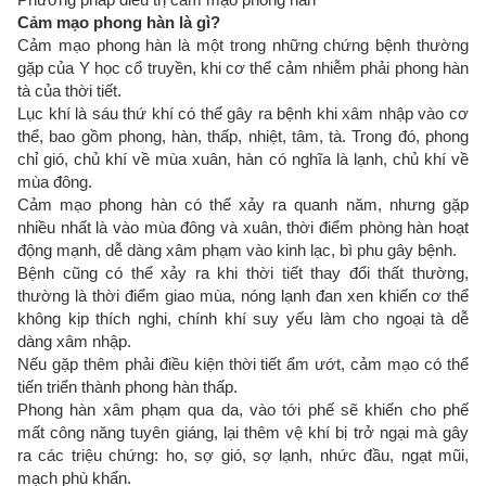
Cảm mạo phong hàn là gì?
Cảm mạo phong hàn là một trong những chứng bệnh thường
gặp của Y học cổ truyền, khi cơ thể cảm nhiễm phải phong hàn
tà của thời tiết.
Lục khí là sáu thứ khí có thể gây ra bệnh khi xâm nhập vào cơ
thể, bao gồm phong, hàn, thấp, nhiệt, tâm, tà. Trong đó, phong
chỉ gió, chủ khí về mùa xuân, hàn có nghĩa là lạnh, chủ khí về
mùa đông.
Cảm mạo phong hàn có thể xảy ra quanh năm, nhưng gặp
nhiều nhất là vào mùa đông và xuân, thời điểm phòng hàn hoạt
động mạnh, dễ dàng xâm phạm vào kinh lạc, bì phu gây bệnh.
Bệnh cũng có thể xảy ra khi thời tiết thay đổi thất thường,
thường là thời điểm giao mùa, nóng lạnh đan xen khiến cơ thể
không kịp thích nghi, chính khí suy yếu làm cho ngoại tà dễ
dàng xâm nhập.
Nếu gặp thêm phải điều kiện thời tiết ẩm ướt, cảm mạo có thể
tiến triển thành phong hàn thấp.
Phong hàn xâm phạm qua da, vào tới phế sẽ khiến cho phế
mất công năng tuyên giáng, lại thêm vệ khí bị trở ngại mà gây
ra các triệu chứng: ho, sợ gió, sợ lạnh, nhức đầu, ngạt mũi,
mạch phù khẩn.