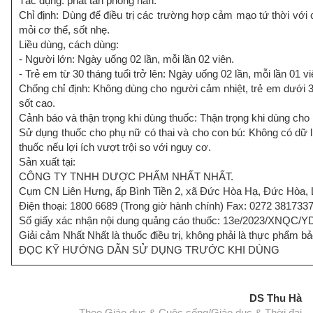
Tác dụng: phát tán phong hàn.
Chỉ định: Dùng để điều trị các trường hợp cảm mạo tứ thời với 
mỏi cơ thể, sốt nhẹ.
Liều dùng, cách dùng:
- Người lớn: Ngày uống 02 lần, mỗi lần 02 viên.
- Trẻ em từ 30 tháng tuổi trở lên: Ngày uống 02 lần, mỗi lần 01 v
Chống chỉ định: Không dùng cho người cảm nhiệt, trẻ em dưới 30
sốt cao.
Cảnh báo và thận trọng khi dùng thuốc: Thận trọng khi dùng cho 
Sử dụng thuốc cho phụ nữ có thai và cho con bú: Không có dữ li
thuốc nếu lợi ích vượt trội so với nguy cơ.
Sản xuất tại:
CÔNG TY TNHH DƯỢC PHẨM NHẤT NHẤT.
Cụm CN Liên Hưng, ấp Bình Tiền 2, xã Đức Hòa Hạ, Đức Hòa, 
Điện thoại: 1800 6689 (Trong giờ hành chính) Fax: 0272 381733
Số giấy xác nhận nội dung quảng cáo thuốc: 13e/2023/XNQC/
Giải cảm Nhất Nhất là thuốc điều trị, không phải là thực phẩm 
ĐỌC KỸ HƯỚNG DẪN SỬ DỤNG TRƯỚC KHI DÙNG
DS Thu Hà
Theo Giáo dục & Cuộc sống/Giáo dục & Thời đại