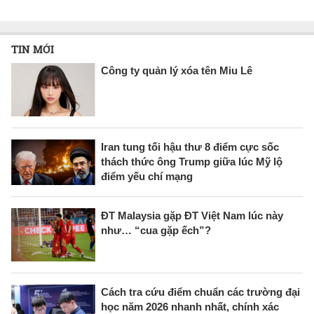
TIN MỚI
Công ty quản lý xóa tên Miu Lê
Iran tung tối hậu thư 8 điểm cực sốc
thách thức ông Trump giữa lúc Mỹ lộ
điểm yếu chí mạng
ĐT Malaysia gặp ĐT Việt Nam lúc này
như… “cua gặp ếch”?
Cách tra cứu điểm chuẩn các trường đại
học năm 2026 nhanh nhất, chính xác