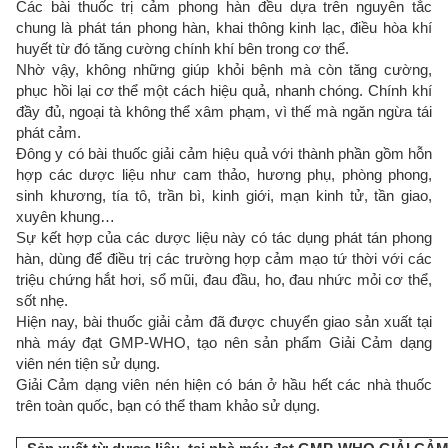
Các bài thuốc trị cảm phong hàn đều dựa trên nguyên tắc
chung là phát tán phong hàn, khai thông kinh lạc, điều hòa khí
huyết từ đó tăng cường chính khí bên trong cơ thể.
Nhờ vậy, không những giúp khỏi bệnh mà còn tăng cường,
phục hồi lại cơ thể một cách hiệu quả, nhanh chóng. Chính khí
đầy đủ, ngoại tà không thể xâm phạm, vì thế mà ngăn ngừa tái
phát cảm.
Đông y có bài thuốc giải cảm hiệu quả với thành phần gồm hỗn
hợp các dược liệu như cam thảo, hương phụ, phòng phong,
sinh khương, tía tô, trần bì, kinh giới, mạn kinh tử, tần giao,
xuyên khung…
Sự kết hợp của các dược liệu này có tác dụng phát tán phong
hàn, dùng để điều trị các trường hợp cảm mạo tứ thời với các
triệu chứng hắt hơi, sổ mũi, đau đầu, ho, đau nhức mỏi cơ thể,
sốt nhẹ.
Hiện nay, bài thuốc giải cảm đã được chuyển giao sản xuất tại
nhà máy đạt GMP-WHO, tạo nên sản phẩm Giải Cảm dạng
viên nén tiện sử dụng.
Giải Cảm dạng viên nén hiện có bán ở hầu hết các nhà thuốc
trên toàn quốc, bạn có thể tham khảo sử dụng.