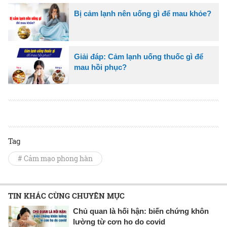
Bị cảm lạnh nên uống gì để mau khỏe?
Giải đáp: Cảm lạnh uống thuốc gì để
mau hồi phục?
Tag
# Cảm mạo phong hàn
TIN KHÁC CÙNG CHUYÊN MỤC
Chủ quan là hối hận: biến chứng khôn
lường từ cơn ho do covid