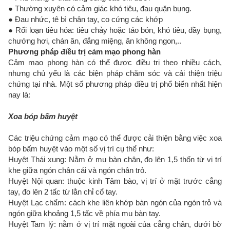
● Thường xuyên có cảm giác khó tiêu, đau quặn bụng.
● Đau nhức, tê bì chân tay, co cứng các khớp
● Rối loạn tiêu hóa: tiêu chảy hoặc táo bón, khó tiêu, đầy bụng,
chướng hơi, chán ăn, đắng miệng, ăn không ngon,..
Phương pháp điều trị cảm mạo phong hàn
Cảm mạo phong hàn có thể được điều trị theo nhiều cách,
nhưng chủ yếu là các biện pháp chăm sóc và cải thiện triệu
chứng tại nhà. Một số phương pháp điều trị phổ biến nhất hiện
nay là:
Xoa bóp bấm huyệt
Các triệu chứng cảm mạo có thể được cải thiện bằng việc xoa
bóp bấm huyệt vào một số vị trí cụ thể như:
Huyệt Thái xung: Nằm ở mu bàn chân, đo lên 1,5 thốn từ vị trí
khe giữa ngón chân cái và ngón chân trỏ.
Huyệt Nội quan: thuộc kinh Tâm bào, vị trí ở mặt trước cẳng
tay, đo lên 2 tấc từ lằn chỉ cổ tay.
Huyệt Lạc chẩm: cách khe liên khớp bàn ngón của ngón trỏ và
ngón giữa khoảng 1,5 tấc về phía mu bàn tay.
Huyệt Tam lý: nằm ở vị trí mặt ngoài của cẳng chân, dưới bờ