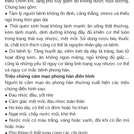
thiếu chính khí, tạng phủ suy giảm do không được nuôi dưỡng.
Chúng bao gồm:
● Tâm lý người bệnh không ổn định, căng thẳng, stress và thiếu
ngủ trong thời gian dài
● Thói quen sinh hoạt không lành mạnh: ăn uống thất thường,
kém lành mạnh, dinh dưỡng không đầy đủ khiến cơ thể luôn
trong trạng thái suy nhược, mệt mỏi. Sử dụng rượu bia, thuốc
lá, chất kích thích cũng có thể là nguyên nhân gây ra bệnh.
● Do bệnh lý: Tăng huyết áp, viêm loét dạ dày tá tràng, bao tử
hoạt động kém, ăn không ngon miệng, ngủ không đủ giấc…
cũng là những yếu tố nguy cơ tăng tình trạng suy nhược cơ thể
và nguy cơ mắc bệnh phong hàn.
Triệu chứng cảm mạo phong hàn điển hình
Người bị cảm mạo do phong hàn thường xuất hiện các triệu
chứng điển hình sau:
● Đau nhức đầu, sốt nhẹ
● Cảm giác mệt mỏi, đau nhức toàn thân
● Ho kéo dài, có thể có đờm hoặc ho khan
● Ngạt mũi, chảy nước mũi, khó thở
● Nước mũi có màu trắng, vàng hoặc xanh, đôi khi có lẫn mủ
hoặc máu
● Phù thũng ở thắt lưng cùng các chi dưới