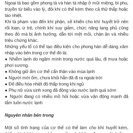
Ngoại tà bao gồm phong tà và hàn tà nhập ở mũi miệng, bì phu,
truyền từ biểu vào lý, đôi khi có thể kèm theo cả thử thấp hoặc
táo nhiệt.
Khi tà phạm vào đến khí phận, sẽ khiến cho khí huyết trở nên
rối loạn, ứ trệ, chính khí suy giảm, chức năng tạng phủ cũng
theo đó mà bị ảnh hưởng, dẫn tới mệt mỏi, chán ăn và nhiều
triệu chứng khác.
Những yếu tố có thể tạo điều kiện cho phong hàn dễ dàng xâm
nhập vào bên trong cơ thể đó là:
● Nhiễm lạnh do ngâm mình trong nước quá lâu, đi mưa hoặc
phơi sương.
● Không giữ ấm cơ thể cẩn thận vào mùa lạnh
● Người mới ốm, chưa khỏi hẳn đã đi ra ngoài trời
● Để điều hòa nhiệt độ thấp trong khi ngủ
● Phụ nữ vừa sinh xong đã động vào nước lạnh quá sớm
● Người đang có nhiều mồ hôi hoặc vừa vận động mạnh đã
tắm luôn nước lạnh
Nguyên nhân bên trong
Một số tình trạng của cơ thể có thể làm cho khí huyết kém,