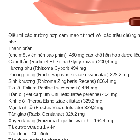
Điều trị các trường hợp cảm mạo tứ thời với các triệu chứng h
nhẹ.
Thành phần:
(cho một viên nén bao phim): 460 mg cao khô hỗn hợp dược liệ
Cam thảo (Radix et Rhizoma Glycyrrhizae) 230,4 mg
Hương phụ (Rhizoma Cyperi) 494 mg
Phòng phong (Radix Saposhnikoviae divaricatae) 329,2 mg
Sinh khương (Rhizoma Zingiberis Recens) 806,4 mg
Tía tô (Folium Perillae frutescensis) 494 mg
Trần bì (Pericarpium Citri reticulatae perenne) 494 mg
Kinh giới (Herba Elsholtziae ciliatae) 329,2 mg
Mạn kinh tử (Fructus Viticis trifoliate) 329,2 mg
Tần giao (Radix Gentianae) 329,2 mg
Xuyên khung (Rhizoma Ligustici wallichii) 164,4 mg
Tá dược vừa đủ 1 viên.
Tác dụng - Chỉ định: