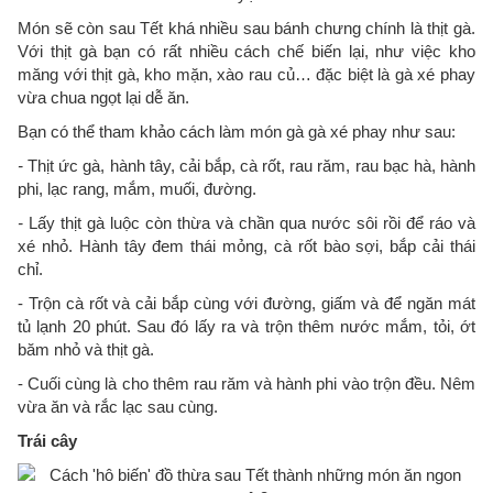
Món sẽ còn sau Tết khá nhiều sau bánh chưng chính là thịt gà.
Với thịt gà bạn có rất nhiều cách chế biến lại, như việc kho
măng với thịt gà, kho mặn, xào rau củ… đặc biệt là gà xé phay
vừa chua ngọt lại dễ ăn.
Bạn có thể tham khảo cách làm món gà gà xé phay như sau:
-
Thịt ức gà, hành tây, cải bắp, cà rốt, rau răm, rau bạc hà, hành
phi, lạc rang, mắm, muối, đường.
-
Lấy thịt gà luộc còn thừa và chần qua nước sôi rồi để ráo và
xé nhỏ. Hành tây đem thái mỏng, cà rốt bào sợi, bắp cải thái
chỉ.
- Trộn cà rốt và cải bắp cùng với đường, giấm và để ngăn mát
tủ lạnh 20 phút. Sau đó lấy ra và trộn thêm nước mắm, tỏi, ớt
băm nhỏ và thịt gà.
- Cuối cùng là cho thêm rau răm và hành phi vào trộn đều. Nêm
vừa ăn và rắc lạc sau cùng.
Trái cây