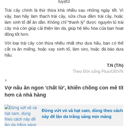
Trái cây chính là thứ thừa khá nhiều sau những ngày tết. Vì
vậy, bạn hãy làm thạch trái cây, sữa chua dầm trái cây, hoặc
làm sinh tố để ăn dần. Không chỉ “thanh lý” được nguyên tủ trái
cây mà còn giúp cải thiện làn da, giúp hệ tiêu hóa của bạn hoạt
động tốt hơn.
Với loại trái cây còn thừa nhiều nhất như dưa hấu, bạn có thể
cắt ra ăn miếng, hoặc xay sinh tố, làm siro, hoặc đá bào dưa
hấu.
T.N (T/h)
Theo Đời sống Plus/GĐVN
Vợ nấu ăn ngon 'chất lừ', khiến chồng con mê tít
hơn cả nhà hàng
Đừng vứt vỏ và hạt cam, dùng theo cách
này để làn da trắng sáng mịn màng