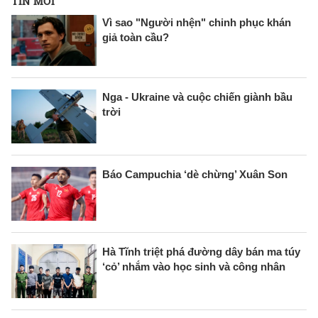
TIN MỚI
Vì sao "Người nhện" chinh phục khán
giả toàn cầu?
Nga - Ukraine và cuộc chiến giành bầu
trời
Báo Campuchia ‘dè chừng’ Xuân Son
Hà Tĩnh triệt phá đường dây bán ma túy
‘cỏ’ nhắm vào học sinh và công nhân