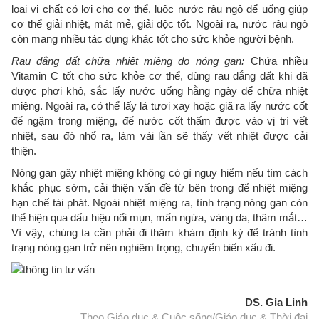
loại vi chất có lợi cho cơ thể, luộc nước râu ngô để uống giúp
cơ thể giải nhiệt, mát mẻ, giải độc tốt. Ngoài ra, nước râu ngô
còn mang nhiều tác dụng khác tốt cho sức khỏe người bệnh.
Rau đắng đất chữa nhiệt miệng do nóng gan:
Chứa nhiều
Vitamin C tốt cho sức khỏe cơ thể, dùng rau đắng đất khi đã
được phơi khô, sắc lấy nước uống hằng ngày để chữa nhiệt
miệng. Ngoài ra, có thể lấy lá tươi xay hoặc giã ra lấy nước cốt
để ngậm trong miệng, để nước cốt thấm được vào vị trí vết
nhiệt, sau đó nhổ ra, làm vài lần sẽ thấy vết nhiệt được cải
thiện.
Nóng gan gây nhiệt miệng không có gì nguy hiểm nếu tìm cách
khắc phục sớm, cải thiện vấn đề từ bên trong để nhiệt miệng
hạn chế tái phát. Ngoài nhiệt miệng ra, tình trạng nóng gan còn
thể hiện qua dấu hiệu nổi mụn, mẩn ngứa, vàng da, thâm mắt…
Vì vậy, chúng ta cần phải đi thăm khám định kỳ để tránh tình
trạng nóng gan trở nên nghiêm trọng, chuyển biến xấu đi.
DS. Gia Linh
Theo Giáo dục & Cuộc sống/Giáo dục & Thời đại