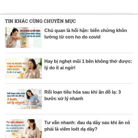
TIN KHÁC CÙNG CHUYÊN MỤC
Chủ quan là hối hận: biến chứng khôn
lường từ cơn ho do covid
Hay bị nghẹt mũi 1 bên không thở được:
lý do ít ai ngờ!
Rối loạn tiêu hóa sau khi ăn đồ lạ: 3
bước xử lý nhanh
Tư vấn nhanh: đau dạ dày sau khi ăn có
phải là viêm loét dạ dày?