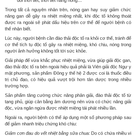
đổi thời tiết, thời tiết nắng nóng…
Trong tất cả nguyên nhân trên, nóng gan hay suy giảm chức
năng gan dễ gây ra nhiệt miệng nhất, khi độc tố không thoát
được ra ngoài sẽ phát dấu hiệu trên cơ thể để người bệnh có
thể nhận biết.
Lúc này, người bệnh cần đào thải độc tố ra khỏi cơ thể, tránh để
cơ thể tích tụ độc tố gây ra nhiệt miệng, khó chịu, nóng trong
người ảnh hưởng không tốt tới sức khỏe.
Giải pháp để vừa khắc phục nhiệt miệng, vừa giúp giải độc gan,
đào thải độc tố ra bên ngoài hiệu quả phải là Viên giải độc Ngự y
mật phương, sản phẩm Đông y thế hệ 2 được coi là thuốc điều
trị chủ đạo, có hiệu quả vượt trội hơn tân dược trong nhiều
trường hợp.
Sản phẩm tăng cường chức năng phân giải, đào thải độc tố từ
tạng phủ, giúp cân bằng âm dương nên vừa có chức năng giải
độc, vừa ngăn ngừa được nhiệt miệng tái phát nhiều lần.
Ngoài ra, người bệnh có thể áp dụng một số phương pháp sau
để giảm nhanh triệu chứng khó chịu:
Giảm cơn đau do vết nhiệt bằng sữa chua:
Do có chứa nhiều vi