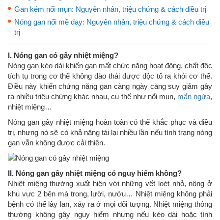
Gan kém nổi mụn: Nguyên nhân, triệu chứng & cách điều trị
Nóng gan nổi mề đay: Nguyên nhân, triệu chứng & cách điều
trị
I. Nóng gan có gây nhiệt miệng?
Nóng gan kéo dài khiến gan mất chức năng hoạt động, chất độc
tích tụ trong cơ thể không đào thải được độc tố ra khỏi cơ thể.
Điều này khiến chứng năng gan càng ngày càng suy giảm gây
ra nhiều triệu chứng khác nhau, cụ thể như nổi mụn,
mẩn ngứa
,
nhiệt miệng…
Nóng gan gây nhiệt miệng hoàn toàn có thể khắc phục và điều
trị, nhưng nó sẽ có khả năng tái lại nhiều lần nếu tình trạng nóng
gan vẫn không được cải thiện.
II. Nóng gan gây nhiệt miệng có nguy hiểm không?
Nhiệt miệng thường xuất hiện với những vết loét nhỏ, nông ở
khu vực 2 bên má trong, lười, nướu… Nhiệt miệng không phải
bệnh có thể lây lan, xảy ra ở mọi đối tượng. Nhiệt miệng thông
thường không gây nguy hiểm nhưng nếu kéo dài hoặc tình