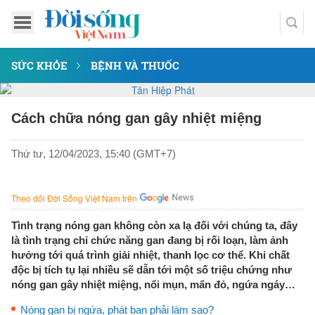
SỨC KHỎE
BỆNH VÀ THUỐC
Cách chữa nóng gan gây nhiệt miệng
Thứ tư, 12/04/2023, 15:40 (GMT+7)
Theo dõi Đời Sống Việt Nam trên
Tình trạng nóng gan không còn xa lạ đối với chúng ta, đây
là tình trạng chỉ chức năng gan đang bị rối loạn, làm ảnh
hưởng tới quá trình giải nhiệt, thanh lọc cơ thể. Khi chất
độc bị tích tụ lại nhiều sẽ dẫn tới một số triệu chứng như
nóng gan gây nhiệt miệng, nổi mụn, mẩn đỏ, ngứa ngáy…
Nóng gan bị ngứa, phát ban phải làm sao?