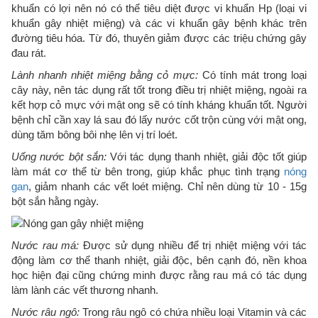
khuẩn có lợi nên nó có thể tiêu diệt được vi khuẩn Hp (loại vi
khuẩn gây nhiệt miệng) và các vi khuẩn gây bệnh khác trên
đường tiêu hóa. Từ đó, thuyên giảm được các triệu chứng gây
đau rát.
Lành nhanh nhiệt miệng bằng cỏ mực:
Có tính mát trong loại
cây này, nên tác dụng rất tốt trong điều trị nhiệt miệng, ngoài ra
kết hợp cỏ mực với mật ong sẽ có tính kháng khuẩn tốt. Người
bệnh chỉ cần xay lá sau đó lấy nước cốt trộn cùng với mật ong,
dùng tăm bông bôi nhẹ lên vị trí loét.
Uống nước bột sắn:
Với tác dụng thanh nhiệt, giải độc tốt giúp
làm mát cơ thể từ bên trong, giúp khắc phục tình trạng
nóng
gan
, giảm nhanh các vết loét miệng. Chỉ nên dùng từ 10 - 15g
bột sắn hằng ngày.
Nước rau má:
Được sử dụng nhiều để trị nhiệt miệng với tác
động làm cơ thể thanh nhiệt, giải độc, bên cạnh đó, nền khoa
học hiện đại cũng chứng minh được rằng rau má có tác dụng
làm lành các vết thương nhanh.
Nước râu ngô:
Trong râu ngô có chứa nhiều loại Vitamin và các