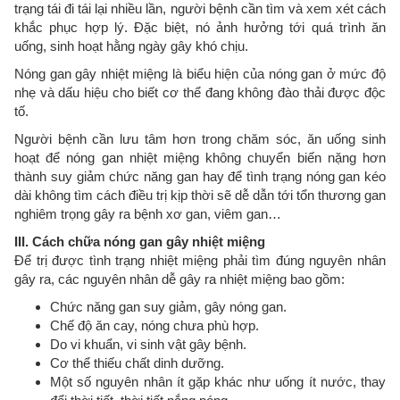
trạng tái đi tái lại nhiều lần, người bệnh cần tìm và xem xét cách
khắc phục hợp lý. Đặc biệt, nó ảnh hưởng tới quá trình ăn
uống, sinh hoạt hằng ngày gây khó chịu.
Nóng gan gây nhiệt miệng là biểu hiện của nóng gan ở mức độ
nhẹ và dấu hiệu cho biết cơ thể đang không đào thải được độc
tố.
Người bệnh cần lưu tâm hơn trong chăm sóc, ăn uống sinh
hoạt để nóng gan nhiệt miệng không chuyển biến nặng hơn
thành suy giảm chức năng gan hay để tình trạng nóng gan kéo
dài không tìm cách điều trị kịp thời sẽ dễ dẫn tới tổn thương gan
nghiêm trọng gây ra bệnh xơ gan, viêm gan…
III. Cách chữa nóng gan gây nhiệt miệng
Để trị được tình trạng nhiệt miệng phải tìm đúng nguyên nhân
gây ra, các nguyên nhân dễ gây ra nhiệt miệng bao gồm:
Chức năng gan suy giảm, gây nóng gan.
Chế độ ăn cay, nóng chưa phù hợp.
Do vi khuẩn, vi sinh vật gây bệnh.
Cơ thể thiếu chất dinh dưỡng.
Một số nguyên nhân ít gặp khác như uống ít nước, thay