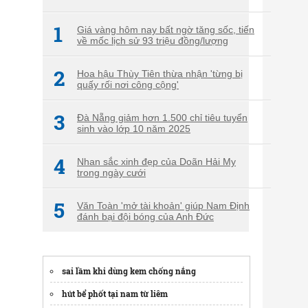
1
Giá vàng hôm nay bất ngờ tăng sốc, tiến
về mốc lịch sử 93 triệu đồng/lượng
2
Hoa hậu Thùy Tiên thừa nhận 'từng bị
quấy rối nơi công cộng'
3
Đà Nẵng giảm hơn 1.500 chỉ tiêu tuyển
sinh vào lớp 10 năm 2025
4
Nhan sắc xinh đẹp của Doãn Hải My
trong ngày cưới
5
Văn Toàn 'mở tài khoản' giúp Nam Định
đánh bại đội bóng của Anh Đức
sai lầm khi dùng kem chống nắng
hút bể phốt tại nam từ liêm