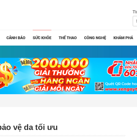
Tì
CẢNH BÁO
SỨC KHỎE
THỂ THAO
CÔNG NGHỆ
KHÁM PHÁ
ảo vệ da tối ưu