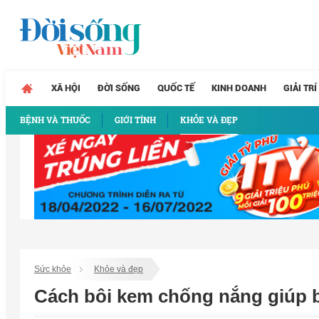
XÃ HỘI
ĐỜI SỐNG
QUỐC TẾ
KINH DOANH
GIẢI TRÍ
BỆNH VÀ THUỐC
GIỚI TÍNH
KHỎE VÀ ĐẸP
Sức khỏe
Khỏe và đẹp
Cách bôi kem chống nắng giúp b