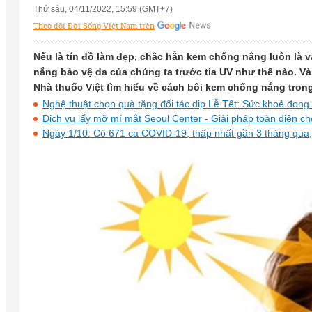
Thứ sáu, 04/11/2022, 15:59 (GMT+7)
Theo dõi Đời Sống Việt Nam trên
Nếu là tín đồ làm đẹp, chắc hẳn kem chống nắng luôn là v
nắng bảo vệ da của chúng ta trước tia UV như thế nào. V
Nhà thuốc Việt tìm hiểu về cách bôi kem chống nắng trong
Nghệ thuật chọn quà tặng đối tác dịp Lễ Tết: Sức khoẻ đong
Dịch vụ lấy mỡ mí mắt Seoul Center - Giải pháp toàn diện c
Ngày 1/10: Có 671 ca COVID-19, thấp nhất gần 3 tháng qua