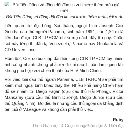
Bùi Tiến Dũng và đồng đội đón tin vui trước thềm mùa giải mới
Liên quan tới đội bóng Sài thành, ngoại binh Joseph Cox
Goods cầu thủ người Panama, sinh năm 1994, cao 1,94 m là
tiền đạo được CLB TP.HCM chiêu mộ cách đây ít ngày. Chân
sút này từng thi đấu tại Venezuela, Panama hay Guatamela và
CD Universitario.
Hôm 9/2, Cox có buổi tập đầu tiên cùng CLB TP.HCM tuy nhiên
anh cũng nhanh chóng phải rời đi chỉ sau 1 tuần làm quen khi
không phù hợp với chiến thuật của HLV Minh Chiến.
Với việc loại cầu thủ người Panama, CLB TP.HCM sẽ phải tìm
kiếm một ngoại binh khác thay thế. Nhiều khả năng Chiến hạm
đỏ sẽ nhắm tới Diego Fagan (cựu cầu thủ Hải Phòng), Victor
Mansaray (cựu cầu thủ Bình Dương), Diogo Junior (cựu cầu
thủ Quảng Ninh). Đó đều là những cầu thủ ngoại đã khẳng định
tên tuổi ở V.League và không cần phải thử việc.
Ruby
Theo Giáo dục & Cuộc sống/Giáo dục & Thời đại