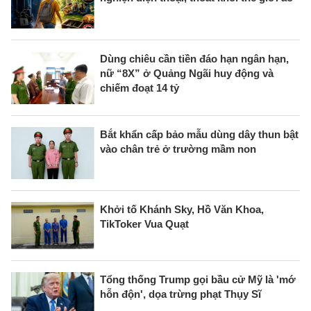
Dùng chiêu cần tiền đáo hạn ngân hạn,
nữ “8X” ở Quảng Ngãi huy động và
chiếm đoạt 14 tỷ
Bắt khẩn cấp bảo mẫu dùng dây thun bật
vào chân trẻ ở trường mầm non
Khởi tố Khánh Sky, Hồ Văn Khoa,
TikToker Vua Quạt
Tổng thống Trump gọi bầu cử Mỹ là 'mớ
hỗn độn', dọa trừng phạt Thụy Sĩ