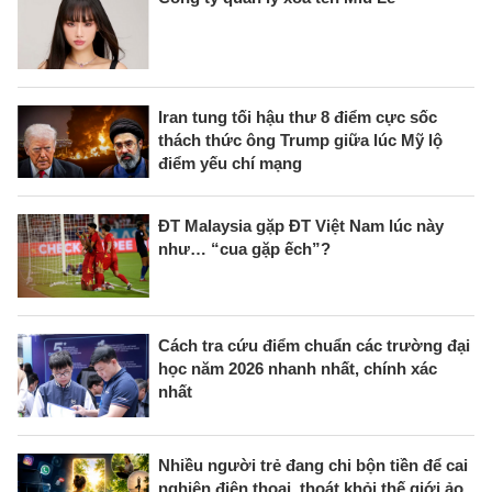
Iran tung tối hậu thư 8 điểm cực sốc
thách thức ông Trump giữa lúc Mỹ lộ
điểm yếu chí mạng
ĐT Malaysia gặp ĐT Việt Nam lúc này
như… “cua gặp ếch”?
Cách tra cứu điểm chuẩn các trường đại
học năm 2026 nhanh nhất, chính xác
nhất
Nhiều người trẻ đang chi bộn tiền để cai
nghiện điện thoại, thoát khỏi thế giới ảo