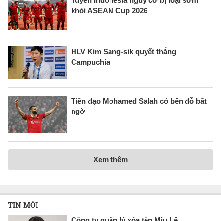
Tuyển Indonesia nguy cơ bị loại sớm
khỏi ASEAN Cup 2026
HLV Kim Sang-sik quyết thắng
Campuchia
Tiền đạo Mohamed Salah có bến đỗ bất
ngờ
Xem thêm
TIN MỚI
Công ty quản lý xóa tên Miu Lê