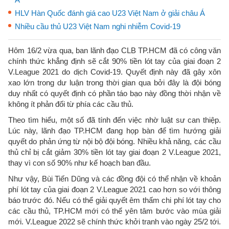
HLV Hàn Quốc đánh giá cao U23 Việt Nam ở giải châu Á
Nhiều cầu thủ U23 Việt Nam nghi nhiễm Covid-19
Hôm 16/2 vừa qua, ban lãnh đạo CLB TP.HCM đã có công văn
chính thức khẳng định sẽ cắt 90% tiền lót tay của giai đoạn 2
V.League 2021 do dịch Covid-19. Quyết định này đã gây xôn
xao lớn trong dư luận trong thời gian qua bởi đây là đội bóng
duy nhất có quyết định có phần táo bạo này đồng thời nhận về
không ít phản đối từ phía các cầu thủ.
Theo tìm hiểu, một số đã tính đến việc nhờ luật sư can thiệp.
Lúc này, lãnh đạo TP.HCM đang họp bàn để tìm hướng giải
quyết do phản ứng từ nội bộ đội bóng. Nhiều khả năng, các cầu
thủ chỉ bị cắt giảm 30% tiền lót tay giai đoạn 2 V.League 2021,
thay vì con số 90% như kế hoạch ban đầu.
Như vậy, Bùi Tiến Dũng và các đồng đội có thể nhận về khoản
phí lót tay của giai đoạn 2 V.League 2021 cao hơn so với thông
báo trước đó. Nếu có thể giải quyết êm thấm chi phí lót tay cho
các cầu thủ, TP.HCM mới có thể yên tâm bước vào mùa giải
mới. V.League 2022 sẽ chính thức khởi tranh vào ngày 25/2 tới.