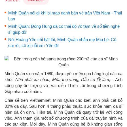
Minh Quân nói gì khi bị mạo danh bán vé trận Việt Nam - Thái
Lan
Minh Quân: Đông Hùng đã có thái độ vô tâm về số tiền nghệ
sĩ giúp đỡ
Nói Hoàng Yến chỉ hát lót, Minh Quân nhắn mẹ Miu Lê: Cô
sai rồi, cô xin lỗi em Yến đi!
Minh Quân sinh năm 1980, được yêu mến qua hàng loạt các ca
khúc
Nếu phải xa nhau, Mùa thu vàng, Dẫu có lỗi lầm,
... Anh
cũng gây ấn tượng với vai diễn Thiên Lôi trong chương trình
Gặp nhau cuối năm.
Chia sẻ trên Vietnamnet, Minh Quân cho biết, anh phải cắt bỏ
80% dạ dày. Sau hơn 4 tháng phẫu thuật, sức khỏe nam ca sĩ
hiện đã ổn định. Hiện tại, Minh Quân đã quay trở lại với công
việc. Anh tham gia một số chương trình của đài truyền hình và
các sự kiện. Mới đây, Minh Quân cũng hé lộ không gian sống