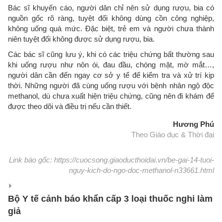
Bác sĩ khuyến cáo, người dân chỉ nên sử dụng rượu, bia có
nguồn gốc rõ ràng, tuyệt đối không dùng cồn công nghiệp,
không uống quá mức. Đặc biệt, trẻ em và người chưa thành
niên tuyệt đối không được sử dụng rượu, bia.
Các bác sĩ cũng lưu ý, khi có các triệu chứng bất thường sau
khi uống rượu như nôn ói, đau đầu, chóng mặt, mờ mắt…,
người dân cần đến ngay cơ sở y tế để kiểm tra và xử trí kịp
thời. Những người đã cùng uống rượu với bệnh nhân ngộ độc
methanol, dù chưa xuất hiện triệu chứng, cũng nên đi khám để
được theo dõi và điều trị nếu cần thiết.
Hương Phú
Theo Giáo dục & Thời đại
Link báo gốc: https://cuocsong.giaoducthoidai.vn/be-gai-14-tuoi-
nguy-kich-do-ngo-doc-methanol-n33661.html
Bộ Y tế cảnh báo khẩn cấp 3 loại thuốc nghi làm
giả