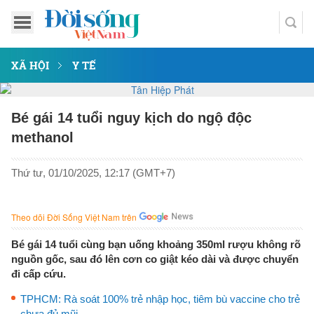
XÃ HỘI
Y TẾ
Bé gái 14 tuổi nguy kịch do ngộ độc
methanol
Thứ tư, 01/10/2025, 12:17 (GMT+7)
Theo dõi Đời Sống Việt Nam trên
Bé gái 14 tuổi cùng bạn uống khoảng 350ml rượu không rõ
nguồn gốc, sau đó lên cơn co giật kéo dài và được chuyển
đi cấp cứu.
TPHCM: Rà soát 100% trẻ nhập học, tiêm bù vaccine cho trẻ
chưa đủ mũi