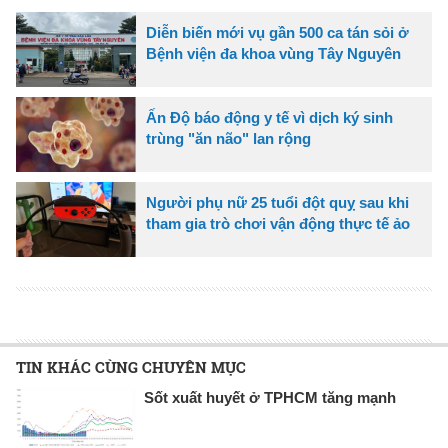
Diễn biến mới vụ gần 500 ca tán sỏi ở
Bệnh viện đa khoa vùng Tây Nguyên
Ấn Độ báo động y tế vì dịch ký sinh
trùng "ăn não" lan rộng
Người phụ nữ 25 tuổi đột quỵ sau khi
tham gia trò chơi vận động thực tế ảo
TIN KHÁC CÙNG CHUYÊN MỤC
Sốt xuất huyết ở TPHCM tăng mạnh