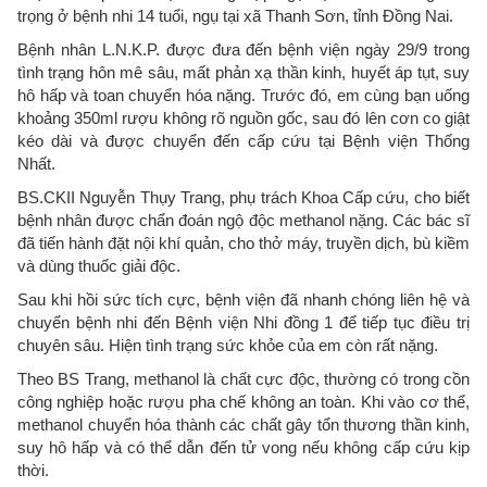
trọng ở bệnh nhi 14 tuổi, ngụ tại xã Thanh Sơn, tỉnh Đồng Nai.
Bệnh nhân L.N.K.P. được đưa đến bệnh viện ngày 29/9 trong
tình trạng hôn mê sâu, mất phản xạ thần kinh, huyết áp tụt, suy
hô hấp và toan chuyển hóa nặng. Trước đó, em cùng bạn uống
khoảng 350ml rượu không rõ nguồn gốc, sau đó lên cơn co giật
kéo dài và được chuyển đến cấp cứu tại Bệnh viện Thống
Nhất.
BS.CKII Nguyễn Thụy Trang, phụ trách Khoa Cấp cứu, cho biết
bệnh nhân được chẩn đoán ngộ độc methanol nặng. Các bác sĩ
đã tiến hành đặt nội khí quản, cho thở máy, truyền dịch, bù kiềm
và dùng thuốc giải độc.
Sau khi hồi sức tích cực, bệnh viện đã nhanh chóng liên hệ và
chuyển bệnh nhi đến Bệnh viện Nhi đồng 1 để tiếp tục điều trị
chuyên sâu. Hiện tình trạng sức khỏe của em còn rất nặng.
Theo BS Trang, methanol là chất cực độc, thường có trong cồn
công nghiệp hoặc rượu pha chế không an toàn. Khi vào cơ thể,
methanol chuyển hóa thành các chất gây tổn thương thần kinh,
suy hô hấp và có thể dẫn đến tử vong nếu không cấp cứu kịp
thời.