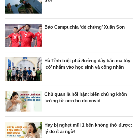
Báo Campuchia ‘dè chừng’ Xuân Son
Hà Tĩnh triệt phá đường dây bán ma túy
‘cỏ’ nhắm vào học sinh và công nhân
Chủ quan là hối hận: biến chứng khôn
lường từ cơn ho do covid
Hay bị nghẹt mũi 1 bên không thở được:
lý do ít ai ngờ!