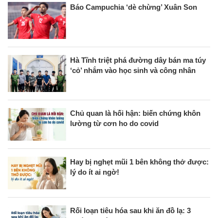
Báo Campuchia ‘dè chừng’ Xuân Son
Hà Tĩnh triệt phá đường dây bán ma túy
‘cỏ’ nhắm vào học sinh và công nhân
Chủ quan là hối hận: biến chứng khôn
lường từ cơn ho do covid
Hay bị nghẹt mũi 1 bên không thở được:
lý do ít ai ngờ!
Rối loạn tiêu hóa sau khi ăn đồ lạ: 3