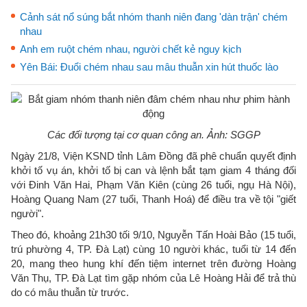
Cảnh sát nổ súng bắt nhóm thanh niên đang 'dàn trận' chém
nhau
Anh em ruột chém nhau, người chết kẻ nguy kịch
Yên Bái: Đuổi chém nhau sau mâu thuẫn xin hút thuốc lào
Các đối tượng tại cơ quan công an. Ảnh: SGGP
Ngày 21/8, Viện KSND tỉnh Lâm Đồng đã phê chuẩn quyết định
khởi tố vụ án, khởi tố bị can và lệnh bắt tạm giam 4 tháng đối
với Đinh Văn Hai, Phạm Văn Kiên (cùng 26 tuổi, ngụ Hà Nội),
Hoàng Quang Nam (27 tuổi, Thanh Hoá) để điều tra về tội "giết
người".
Theo đó, khoảng 21h30 tối 9/10, Nguyễn Tấn Hoài Bảo (15 tuổi,
trú phường 4, TP. Đà Lạt) cùng 10 người khác, tuổi từ 14 đến
20, mang theo hung khí đến tiệm internet trên đường Hoàng
Văn Thụ, TP. Đà Lạt tìm gặp nhóm của Lê Hoàng Hải để trả thù
do có mâu thuẫn từ trước.