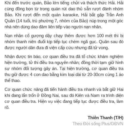
Khi đến trước quán, Bảo lớn tiếng chửi và thách thức Hải. Hải
cùng đồng bọn từ trong quán rút dao thủ sẵn rượt đánh nhóm
Bảo. Khi rượt đến một quán karaoke, Hải bắt gặp Trần Anh
Quân (14 tuổi, trú phường 7, nhóm của Bảo) núp trong một góc
nhà nên dùng dao đâm liên tiếp vào người nạn nhân.
Nạn nhân cố gượng dậy chạy thêm được hơn 100 mét thì bị
nhóm thanh niên đuổi kịp tiếp tục chém ngã gục. Quân sau đó
được người dân đưa đi viện cấp cứu nhưng đã tử vong.
Nhận được tin báo, cơ quan điều tra đã tổ chức khám nghiệm
hiện trường, tử thi điều tra nguyên nhân; đồng thời tạm giữ hình
sự nhóm đối tượng gây án. Tại hiện trường, cơ quan điều tra
thu giữ được 4 con dao bằng kim loại dài từ 20-30cm cùng 1 áo
thể thao.
Cơ quan chức năng đã tiến hành điều tra nhanh và bắt giữ Hai
khi đang lẩn trốn ở Đồng Nai, sau đó Kiên và Nam ra trình diện
cơ quan điều tra. Hiện vụ việc đang tiếp tục được điều tra, làm
rõ.
Thiên Thanh (T/H)
Theo Đời sống Plus/GĐVN