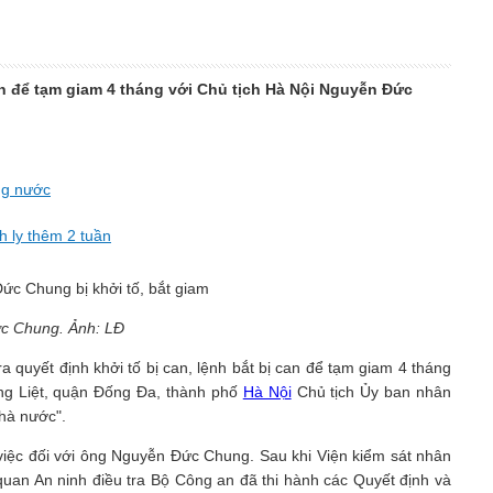
can để tạm giam 4 tháng với Chủ tịch Hà Nội Nguyễn Đức
ng nước
h ly thêm 2 tuần
c Chung. Ảnh: LĐ
a quyết định khởi tố bị can, lệnh bắt bị can để tạm giam 4 tháng
ng Liệt, quận Đống Đa, thành phố
Hà Nội
Chủ tịch Ủy ban nhân
Nhà nước".
việc đối với ông Nguyễn Đức Chung. Sau khi Viện kiểm sát nhân
uan An ninh điều tra Bộ Công an đã thi hành các Quyết định và