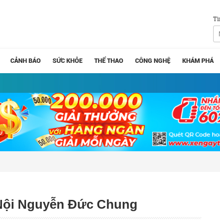
Tì
CẢNH BÁO
SỨC KHỎE
THỂ THAO
CÔNG NGHỆ
KHÁM PHÁ
 Nội Nguyễn Đức Chung