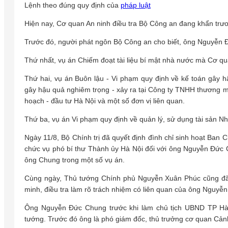
Lệnh theo đúng quy định của
pháp luật
Hiện nay, Cơ quan An ninh điều tra Bộ Công an đang khẩn trươn
Trước đó, người phát ngôn Bộ Công an cho biết, ông Nguyễn Đ
Thứ nhất, vụ án Chiếm đoạt tài liệu bí mật nhà nước mà Cơ qua
Thứ hai, vụ án Buôn lậu - Vi phạm quy định về kế toán gây h
gây hậu quả nghiêm trọng - xảy ra tại Công ty TNHH thương m
hoạch - đầu tư Hà Nội và một số đơn vị liên quan.
Thứ ba, vụ án Vi phạm quy định về quản lý, sử dụng tài sản Nhà
Ngày 11/8, Bộ Chính trị đã quyết định đình chỉ sinh hoạt Ban C
chức vụ phó bí thư Thành ủy Hà Nội đối với ông Nguyễn Đứ
ông Chung trong một số vụ án.
Cùng ngày, Thủ tướng Chính phủ Nguyễn Xuân Phúc cũng đã k
minh, điều tra làm rõ trách nhiệm có liên quan của ông Nguyễ
Ông Nguyễn Đức Chung trước khi làm chủ tịch UBND TP Hà
tướng. Trước đó ông là phó giám đốc, thủ trưởng cơ quan Cảnh