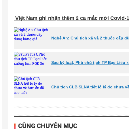
Việt Nam ghi nhận thêm 2 ca mắc mới Covid-1
Nghệ An: Chủ tịch xã và 2 thuộc cấp d
Sau kỷ luật, Phó chủ tịch TP Bạc Liêu 
Chủ tịch CLB SLNA tiết lộ lý do chưa v
CÙNG CHUYÊN MỤC