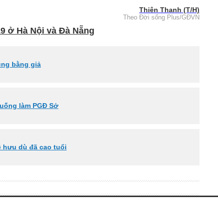
Thiên Thanh (T/H)
Theo Đời sống Plus/GĐVN
9 ở Hà Nội và Đà Nẵng
ùng bằng giả
xuống làm PGĐ Sở
ề hưu dù đã cao tuổi