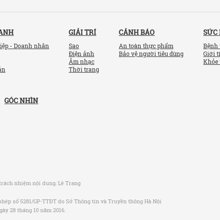
OANH
GIẢI TRÍ
CẢNH BÁO
SỨC
iệp - Doanh nhân
Sao
An toàn thực phẩm
Bệnh 
Điện ảnh
Bảo vệ người tiêu dùng
Giới t
Âm nhạc
Khỏe 
ản
Thời trang
GÓC NHÌN
trách nhiệm nội dung:
Lê Trang
phép số 5281/GP-TTĐT do Sở Thông tin và Truyền thông Hà Nội
gày 28 tháng 10 năm 2016.