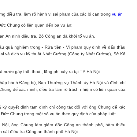
g điều tra, làm rõ hành vi sai phạm của các bị can trong
vụ án
ức Chung có liên quan đến ba vụ án:
n An ninh điều tra, Bộ Công an đã khởi tố vụ án.
ậu quả nghiêm trọng - Rửa tiền - Vi phạm quy định về đấu thầu
ại và dịch vụ kỹ thuật Nhật Cường (Công ty Nhật Cường), Sở Kế
 nước gây thất thoát, lãng phí xảy ra tại TP Hà Nội.
hấp hành Đảng bộ, Ban Thường vụ Thành ủy Hà Nội và đình chỉ
c Chung để xác minh, điều tra làm rõ trách nhiệm có liên quan của
ý quyết định tạm đình chỉ công tác đối với ông Chung để xác
n Đức Chung trong một số vụ án theo quy định của pháp luật.
 Nội, ông Chung làm giám đốc Công an thành phố, hàm thiếu
 sát điều tra Công an thành phố Hà Nội.