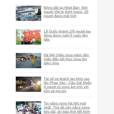
Động đất tại Nhật Bản: Một
người Việt bị thiệt mạng, 20
người đang mất tích
Lễ Quốc khánh 2/9 người lao
động được nghỉ 5 ngày liên
tiếp
Hà Nội chiều mưa giảm dần,
miền Bắc kết thúc mưa lớn
diện rộng
Tài xế xe khách lao khỏi cao
tốc Pháp Vân - Cầu Giẽ khiến
4 người tử vong âm tính với
cồn và ma túy
Tin nắng nóng Hà Nội mới
nhất, Thủ đô còn nắng nóng
kéo dài, dự báo thời tiết hôm