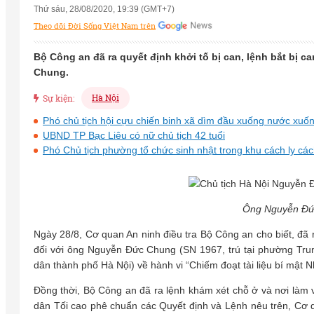
Thứ sáu, 28/08/2020, 19:39 (GMT+7)
Theo dõi Đời Sống Việt Nam trên
Bộ Công an đã ra quyết định khởi tố bị can, lệnh bắt bị 
Chung.
Hà Nội
Sự kiện:
Phó chủ tịch hội cựu chiến binh xã dìm đầu xuống nước xuố
UBND TP Bạc Liêu có nữ chủ tịch 42 tuổi
Phó Chủ tịch phường tổ chức sinh nhật trong khu cách ly các
Ông Nguyễn Đứ
Ngày 28/8, Cơ quan An ninh điều tra Bộ Công an cho biết, đã r
đối với ông Nguyễn Đức Chung (SN 1967, trú tại phường Tru
dân thành phố Hà Nội) về hành vi “Chiếm đoạt tài liệu bí mật 
Đồng thời, Bộ Công an đã ra lệnh khám xét chỗ ở và nơi làm 
dân Tối cao phê chuẩn các Quyết định và Lệnh nêu trên, Cơ q