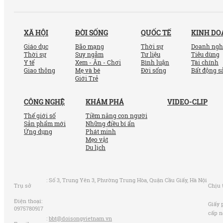
XÃ HỘI
ĐỜI SỐNG
QUỐC TẾ
KINH D
Giáo dục
Bão mạng
Thời sự
Doanh ngh
Thời sự
Suy ngẫm
Tư liệu
Tiêu dùng
Y tế
Xem - Ăn - Chơi
Bình luận
Tài chính
Giao thông
Mẹ và bé
Đời sống
Bất động s
Giới Trẻ
CÔNG NGHỆ
KHÁM PHÁ
VIDEO-CLIP
Thế giới số
Tiềm năng con người
Sản phẩm mới
Những điều bí ẩn
Ứng dụng
Phát minh
Mẹo vặt
Du lịch
:
Số 3, Trung Yên 3, Phường Trung Hòa, Quận Cầu Giấy, Hà Nội
Trụ sở
Chịu 
Điện thoại:
Giấy 
0975780917
cấp n
:
bbt@doisongvietnam.vn