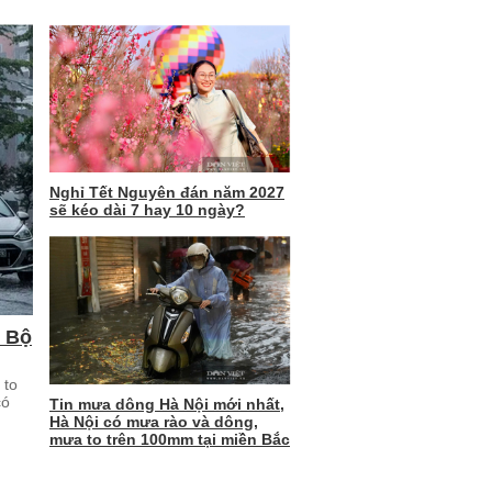
Nghỉ Tết Nguyên đán năm 2027
sẽ kéo dài 7 hay 10 ngày?
m Bộ
 to
có
Tin mưa dông Hà Nội mới nhất,
Hà Nội có mưa rào và dông,
mưa to trên 100mm tại miền Bắc