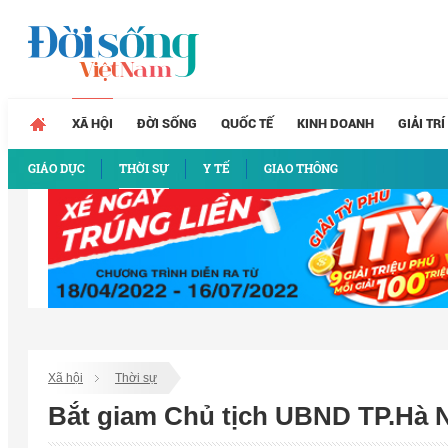
XÃ HỘI
ĐỜI SỐNG
QUỐC TẾ
KINH DOANH
GIẢI TRÍ
GIÁO DỤC
THỜI SỰ
Y TẾ
GIAO THÔNG
Xã hội
Thời sự
Bắt giam Chủ tịch UBND TP.Hà