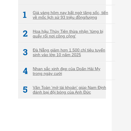
1
Giá vàng hôm nay bất ngờ tăng sốc, tiến
về mốc lịch sử 93 triệu đồng/lượng
2
Hoa hậu Thùy Tiên thừa nhận 'từng bị
quấy rối nơi công cộng'
3
Đà Nẵng giảm hơn 1.500 chỉ tiêu tuyển
sinh vào lớp 10 năm 2025
4
Nhan sắc xinh đẹp của Doãn Hải My
trong ngày cưới
5
Văn Toàn 'mở tài khoản' giúp Nam Định
đánh bại đội bóng của Anh Đức