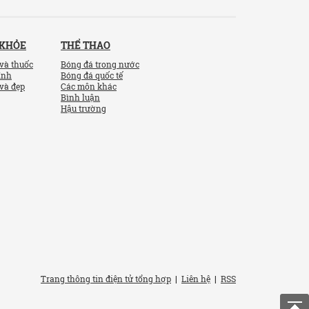
 KHỎE
THỂ THAO
và thuốc
Bóng đá trong nước
ính
Bóng đá quốc tế
và đẹp
Các môn khác
Bình luận
Hậu trường
Trang thông tin điện tử tổng hợp
|
Liên hệ
|
RSS