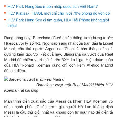
HLV Park Hang Seo muốn nhập quốc tịch Việt Nam?
HLV Kiatisak: 'HAGL mới chỉ chơi với 70% phong độ vốn có'
HLV Park Hang Seo đi tìm quân, HLV Hải Phòng không giới
thiệu!
Rạng sáng nay, Barcelona đã có chiến thắng tưng bừng trước
Huesca với tỷ số 4-1. Ngôi sao sáng nhất của trận đấu là Lionel
Messi, cầu thủ người Argentina đã ghi 2 bàn thắng cùng 1
đường kiến tạo. Với kết quả này, Blaugrana đã vượt qua Real
Madrid để chiếm vị trí thứ 2 trên BXH La Liga. Hiện đoàn quân
của HLV Ronald Koeman cũng chỉ còn kém Atletico Madrid
đúng 4 điểm.
Barcelona vượt mặt Real Madrid khiến HLV
Koeman rất hài lòng
Màn trình diễn xuất sắc của Messi đã khiến HLV Koeman vô
cùng hạnh phúc. Chiến lược gia người Hà Lan khẳng định
Messi là cầu thủ giỏi nhất và không còn từ ngữ nào để diễn tả