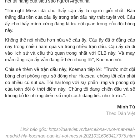
hết tài năng của siêu sao người Argentina.
"Tôi nghĩ Messi đã cho thấy cậu ấy là người giỏi nhất. Bàn
thắng đầu tiên của cậu ấy trong trận đấu này thật tuyệt vời. Cậu
ấy cho thấy mình xứng đáng là trụ cột quan trọng của đội bóng
này.
Không thể nói nhiều hơn nữa về cậu ấy. Cậu ấy đã ở đẳng cấp
này trong nhiều năm qua và trong nhiều trận đấu. Cậu ấy đã đi
vào lịch sử và cầu thủ quan trọng nhất với CLB này. Và may
mắn rằng cậu ấy vẫn đang ở bên chúng tôi", Koeman nói.
Chia sẻ thêm về trận đấu này, Koeman tiếp lời: "Trước một đội
bóng chơi phòng ngự số đông như Huesca, chúng tôi cần phải
có nhiều cú sút xa. Tôi hài lòng với sự phản ứng và phong độ
của toàn đội ở thời điểm này. Chúng tôi đang chiến đấu và sẽ
không bỏ lỡ những điểm số một cách đáng tiếc như trước".
Minh Tú
Theo Dân Việt
Link báo gốc: https://danviet.vn/barcelona-vuot-mat-real-
madrid-hlv-koeman-can-loi-voi-messi-20210316063417975.htm