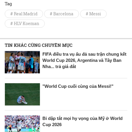
Tag
# Real Madrid
# Barcelona
# Messi
# HLV Koeman
TIN KHÁC CÙNG CHUYÊN MỤC
FIFA điều tra vụ ẩu đả sau trận chung kết
World Cup 2026, Argentina và Tây Ban
Nha... trả giá đắt
"World Cup cuối cùng của Messi!"
Bỉ dập tắt mọi hy vọng của Mỹ ở World
Cup 2026