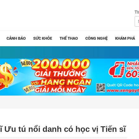
Tì
CẢNH BÁO
SỨC KHỎE
THỂ THAO
CÔNG NGHỆ
KHÁM PHÁ
 Ưu tú nổi danh có học vị Tiến sĩ