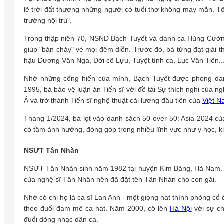
lẽ trời đất thương những người có tuổi thơ không may mắn. Tôi
trường nội trú".
Trong thập niên 70, NSND Bạch Tuyết và danh ca Hùng Cường
giúp "bán cháy" vé mọi đêm diễn. Trước đó, bà từng đạt giải 
hậu Dương Vân Nga, Đời cô Lựu, Tuyệt tình ca, Lục Vân Tiên..
Nhờ những cống hiến của mình, Bạch Tuyết được phong 
1995, bà bảo vệ luận án Tiến sĩ với đề tài Sự thích nghi của 
Á và trở thành Tiến sĩ nghệ thuật cải lương đầu tiên của
Việt 
Tháng 1/2024, bà lọt vào danh sách 50 over 50: Asia 2024 củ
có tầm ảnh hưởng, đóng góp trong nhiều lĩnh vực như y học, kinh
NSƯT Tân Nhàn
NSƯT Tân Nhàn sinh năm 1982 tại huyện Kim Bảng, Hà Nam. 
của nghệ sĩ Tân Nhân nên đã đặt tên Tân Nhàn cho con gái.
Nhờ có chị họ là ca sĩ Lan Anh - một giọng hát thính phòng cổ
theo đuổi đam mê ca hát. Năm 2000, cô lên
Hà Nội
với sự ch
đuổi dòng nhạc dân ca.