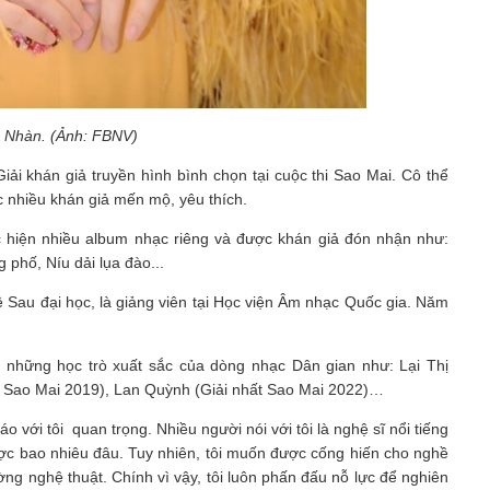
n Nhàn. (Ảnh: FBNV)
i khán giả truyền hình bình chọn tại cuộc thi Sao Mai. Cô thể
ợc nhiều khán giả mến mộ, yêu thích.
hiện nhiều album nhạc riêng và được khán giả đón nhận như:
phố, Níu dải lụa đào...
 Sau đại học, là giảng viên tại Học viện Âm nhạc Quốc gia. Năm
a những học trò xuất sắc của dòng nhạc Dân gian như: Lại Thị
 Sao Mai 2019), Lan Quỳnh (Giải nhất Sao Mai 2022)…
 với tôi quan trọng. Nhiều người nói với tôi là nghệ sĩ nổi tiếng
 được bao nhiêu đâu. Tuy nhiên, tôi muốn được cống hiến cho nghề
ng nghệ thuật. Chính vì vậy, tôi luôn phấn đấu nỗ lực để nghiên