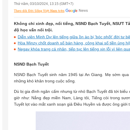
Thứ năm, 03/10/2024, 13:15 (GMT+7)
Theo dõi Đời Sống Việt Nam trên
Không chỉ xinh đẹp, nổi tiếng, NSND Bạch Tuyết, NSƯT
độ học vấn nổi trội.
Diễn viên Minh Dự lên tiếng giữa ồn ào bị 'bóc phốt' đời tư bê
Hòa Minzy chốt doanh số bán hàng, công khai số tiền ủng hộ
Negav khóa trang cá nhân, tiếp tục lên tiếng xin lỗi vì liên
NSND Bạch Tuyết
NSND Bạch Tuyết sinh năm 1945 tại An Giang. Mẹ sớm qua đ
những khó khăn trong cuộc sống.
Dù bị gia đình ngăn cấm nhưng từ nhỏ Bạch Tuyết đã tới biểu d
giờ như: Nắng đẹp miền Nam, Làng tôi, Tiếng còi trong sươ
Tuyết lọt vào mắt xanh soạn giả Điêu Huyền và được ông giới th