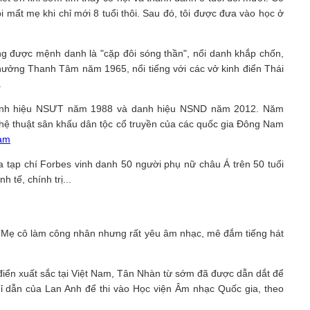
 mất mẹ khi chỉ mới 8 tuổi thôi. Sau đó, tôi được đưa vào học ở
 được mệnh danh là "cặp đôi sóng thần", nổi danh khắp chốn,
thưởng Thanh Tâm năm 1965, nổi tiếng với các vở kinh điển Thái
.
danh hiệu NSƯT năm 1988 và danh hiệu NSND năm 2012. Năm
nghệ thuật sân khấu dân tộc cổ truyền của các quốc gia Đông Nam
Nam
a tạp chí Forbes vinh danh 50 người phụ nữ châu Á trên 50 tuổi
 tế, chính trị...
Mẹ cô làm công nhân nhưng rất yêu âm nhạc, mê đắm tiếng hát
 điển xuất sắc tại Việt Nam, Tân Nhàn từ sớm đã được dẫn dắt để
ỉ dẫn của Lan Anh để thi vào Học viện Âm nhạc Quốc gia, theo