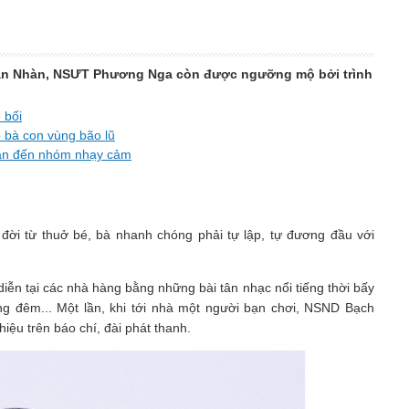
 Tân Nhàn, NSƯT Phương Nga còn được ngưỡng mộ bởi trình
 bối
 bà con vùng bão lũ
 quan đến nhóm nhạy cảm
ời từ thuở bé, bà nhanh chóng phải tự lập, tự đương đầu với
iễn tại các nhà hàng bằng những bài tân nhạc nổi tiếng thời bấy
ng đêm... Một lần, khi tới nhà một người bạn chơi, NSND Bạch
iệu trên báo chí, đài phát thanh.