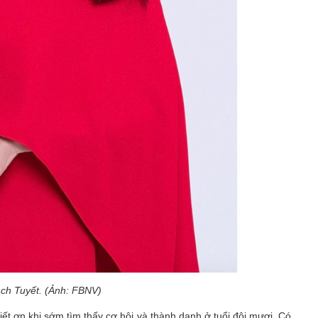
ch Tuyết. (Ảnh: FBNV)
iết ơn khi sớm tìm thấy cơ hội và thành danh ở tuổi đôi mươi. Có