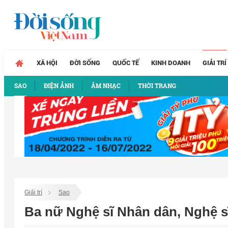
XÃ HỘI
ĐỜI SỐNG
QUỐC TẾ
KINH DOANH
GIẢI TRÍ
SAO
ĐIỆN ẢNH
ÂM NHẠC
THỜI TRANG
Giải trí
Sao
Ba nữ Nghệ sĩ Nhân dân, Nghệ sĩ