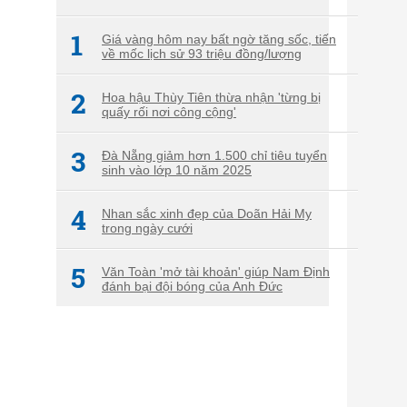
1
Giá vàng hôm nay bất ngờ tăng sốc, tiến
về mốc lịch sử 93 triệu đồng/lượng
2
Hoa hậu Thùy Tiên thừa nhận 'từng bị
quấy rối nơi công cộng'
3
Đà Nẵng giảm hơn 1.500 chỉ tiêu tuyển
sinh vào lớp 10 năm 2025
4
Nhan sắc xinh đẹp của Doãn Hải My
trong ngày cưới
5
Văn Toàn 'mở tài khoản' giúp Nam Định
đánh bại đội bóng của Anh Đức