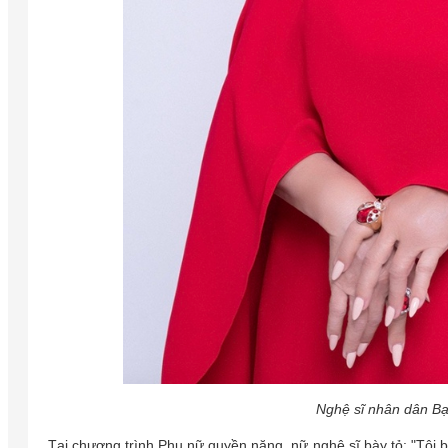
Nghệ sĩ nhân dân Bạ
Tại chương trình Phụ nữ quyền năng, nữ nghệ sĩ bày tỏ: "Tôi b