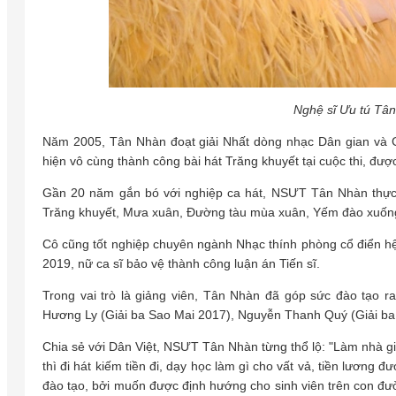
Nghệ sĩ Ưu tú Tâ
Năm 2005, Tân Nhàn đoạt giải Nhất dòng nhạc Dân gian và Giả
hiện vô cùng thành công bài hát Trăng khuyết tại cuộc thi, đư
Gần 20 năm gắn bó với nghiệp ca hát, NSƯT Tân Nhàn thực 
Trăng khuyết, Mưa xuân, Đường tàu mùa xuân, Yếm đào xuống 
Cô cũng tốt nghiệp chuyên ngành Nhạc thính phòng cổ điển hệ
2019, nữ ca sĩ bảo vệ thành công luận án Tiến sĩ.
Trong vai trò là giảng viên, Tân Nhàn đã góp sức đào tạo r
Hương Ly (Giải ba Sao Mai 2017), Nguyễn Thanh Quý (Giải ba
Chia sẻ với Dân Việt, NSƯT Tân Nhàn từng thổ lộ: "Làm nhà giáo
thì đi hát kiếm tiền đi, dạy học làm gì cho vất vả, tiền lương
đào tạo, bởi muốn được định hướng cho sinh viên trên con đườ