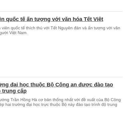
ên quốc tế ấn tượng với văn hóa Tết Việt
 viên quốc tế thích thú với Tết Nguyên đán và ấn tượng với văn
gười Việt Nam.
ờng đại học thuộc Bộ Công an được đào tạo
ộ trung cấp
ướng Trần Hồng Hà cơ bản thống nhất với đề xuất của Bộ Công
p hai trường đại học trực thuộc Bộ này đào tạo trình độ trung