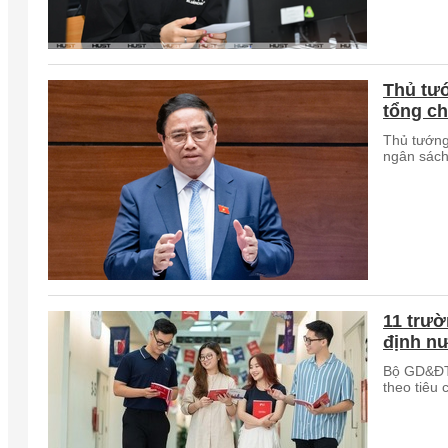
Thủ tư
tổng c
Thủ tướng
ngân sách
11 trư
định n
Bộ GD&ĐT 
theo tiêu