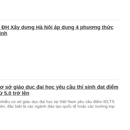
 ĐH Xây dựng Hà Nội áp dụng 4 phương thức
inh
ơ sở giáo dục đại học yêu cầu thí sinh đạt điểm
ừ 5.0 trở lên
nhiều cơ sở giáo dục đại học tại Việt Nam yêu cầu điểm IELTS
 lên, đặc biệt là các ngành đào tạo quốc tế hoặc các trường top