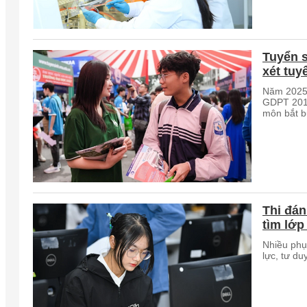
Tuyển s
xét tuy
Năm 2025,
GDPT 2018
môn bắt b
Thi đán
tìm lớp
Nhiều phụ
lực, tư du