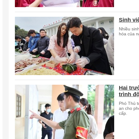
Sinh vi
Nhiều sinh
hóa của n
Hai trư
trình đ
Phó Thủ t
an cho phé
cấp.