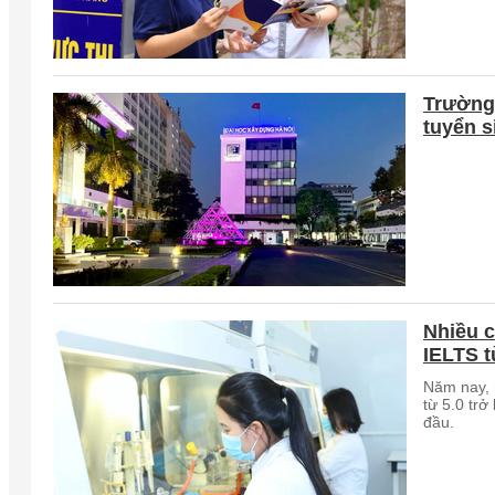
Trường
tuyển s
Nhiều c
IELTS t
Năm nay, 
từ 5.0 trở
đầu.