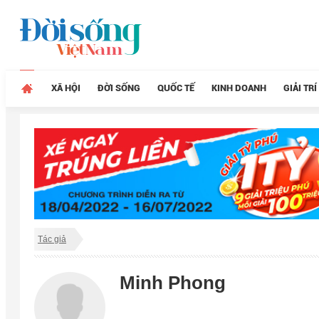
XÃ HỘI
ĐỜI SỐNG
QUỐC TẾ
KINH DOANH
GIẢI TRÍ
Tác giả
Minh Phong