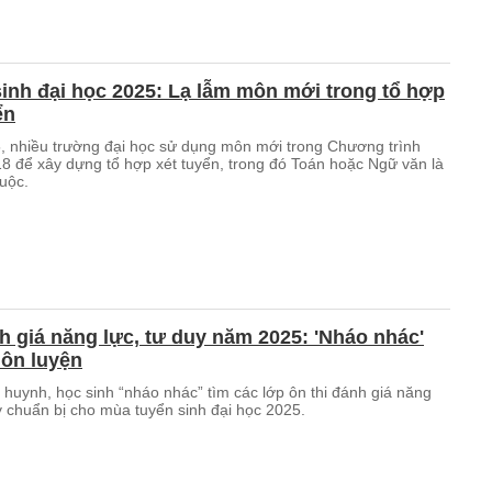
inh đại học 2025: Lạ lẫm môn mới trong tổ hợp
ển
 nhiều trường đại học sử dụng môn mới trong Chương trình
 để xây dựng tổ hợp xét tuyển, trong đó Toán hoặc Ngữ văn là
uộc.
h giá năng lực, tư duy năm 2025: 'Nháo nhác'
 ôn luyện
 huynh, học sinh “nháo nhác” tìm các lớp ôn thi đánh giá năng
y chuẩn bị cho mùa tuyển sinh đại học 2025.