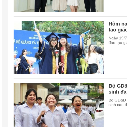
Hôm na
tạo giá
Ngày 19/7
đào tạo gi
Bộ GD&Đ
sinh đạ
Bộ GD&ĐT 
sinh cao 