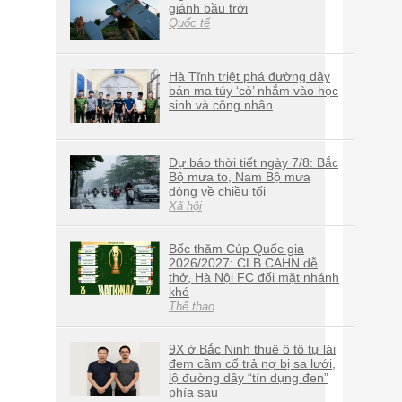
giành bầu trời
Quốc tế
Hà Tĩnh triệt phá đường dây
bán ma túy ‘cỏ’ nhắm vào học
sinh và công nhân
Dự báo thời tiết ngày 7/8: Bắc
Bộ mưa to, Nam Bộ mưa
dông về chiều tối
Xã hội
Bốc thăm Cúp Quốc gia
2026/2027: CLB CAHN dễ
thở, Hà Nội FC đối mặt nhánh
khó
Thể thao
9X ở Bắc Ninh thuê ô tô tự lái
đem cầm cố trả nợ bị sa lưới,
lộ đường dây “tín dụng đen”
phía sau