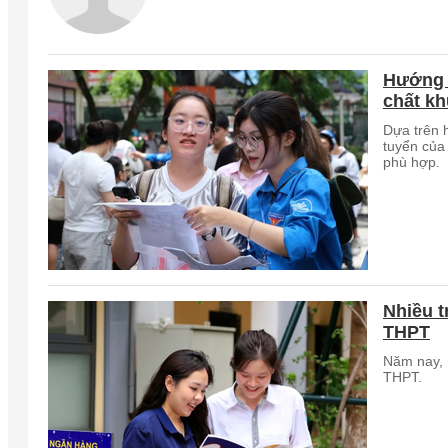
Hướng 
chất k
Dựa trên 
tuyển của
phù hợp.
Nhiều t
THPT
Năm nay, 
THPT.