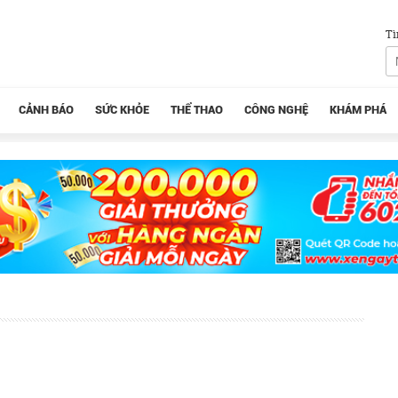
Tì
CẢNH BÁO
SỨC KHỎE
THỂ THAO
CÔNG NGHỆ
KHÁM PHÁ