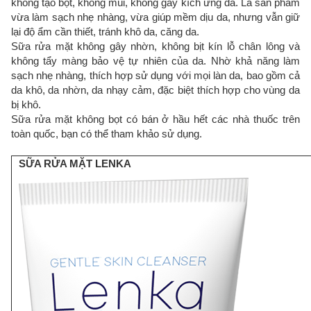
không tạo bọt, không mùi, không gây kích ứng da. Là sản phẩm
vừa làm sạch nhẹ nhàng, vừa giúp mềm dịu da, nhưng vẫn giữ
lại độ ẩm cần thiết, tránh khô da, căng da.
Sữa rửa mặt không gây nhờn, không bịt kín lỗ chân lông và
không tẩy màng bảo vệ tự nhiên của da. Nhờ khả năng làm
sạch nhẹ nhàng, thích hợp sử dụng với mọi làn da, bao gồm cả
da khô, da nhờn, da nhạy cảm, đặc biệt thích hợp cho vùng da
bị khô.
Sữa rửa mặt không bọt có bán ở hầu hết các nhà thuốc trên
toàn quốc, bạn có thể tham khảo sử dụng.
SỮA RỬA MẶT LENKA