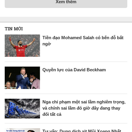
Xem thêm
TIN MỚI
Tiền đạo Mohamed Salah có bến đỗ bất
ngờ
Quyền lực của David Beckham
Nga chỉ phạm một sai lầm nghiêm trọng,
và chính sai lầm đó giờ đây đang thay
đổi tất cả
Tư vấn: Dung dịch xịt Mũi Xoang Nhất