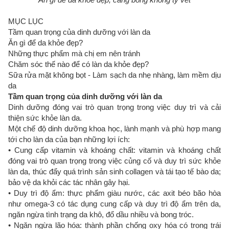
MỤC LỤC
Tầm quan trọng của dinh dưỡng với làn da
Ăn gì để da khỏe đẹp?
Những thực phẩm mà chị em nên tránh
Chăm sóc thế nào để có làn da khỏe đẹp?
Sữa rửa mặt không bọt - Làm sạch da nhẹ nhàng, làm mềm dịu
da
Tầm quan trọng của dinh dưỡng với làn da
Dinh dưỡng đóng vai trò quan trọng trong việc duy trì và cải
thiện sức khỏe làn da.
Một chế độ dinh dưỡng khoa học, lành mạnh và phù hợp mang
tới cho làn da của bạn những lợi ích:
• Cung cấp vitamin và khoáng chất: vitamin và khoáng chất
đóng vai trò quan trọng trong việc củng cố và duy trì sức khỏe
làn da, thúc đẩy quá trình sản sinh collagen và tái tạo tế bào da;
bảo vệ da khỏi các tác nhân gây hại.
• Duy trì độ ẩm: thực phẩm giàu nước, các axit béo bão hòa
như omega-3 có tác dụng cung cấp và duy trì độ ẩm trên da,
ngăn ngừa tình trạng da khô, đổ dầu nhiều và bong tróc.
• Ngăn ngừa lão hóa: thành phần chống oxy hóa có trong trái