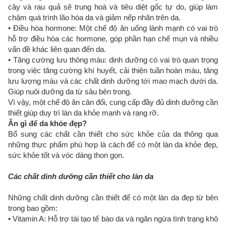
cây và rau quả sẽ trung hoà và tiêu diệt gốc tự do, giúp làm
chậm quá trình lão hóa da và giảm nếp nhăn trên da.
• Điều hòa hormone: Một chế độ ăn uống lành mạnh có vai trò
hỗ trợ điều hòa các hormone, góp phần hạn chế mụn và nhiều
vấn đề khác liên quan đến da.
• Tăng cường lưu thông máu: dinh dưỡng có vai trò quan trọng
trong việc tăng cường khí huyết, cải thiện tuần hoàn máu, tăng
lưu lượng máu và các chất dinh dưỡng tới mao mạch dưới da.
Giúp nuôi dưỡng da từ sâu bên trong.
Vì vậy, một chế độ ăn cân đối, cung cấp đầy đủ dinh dưỡng cần
thiết giúp duy trì làn da khỏe mạnh và rạng rỡ.
Ăn gì để da khỏe đẹp?
Bổ sung các chất cần thiết cho sức khỏe của da thông qua
những thực phẩm phù hợp là cách để có một làn da khỏe đẹp,
sức khỏe tốt và vóc dáng thon gọn.
Các chất dinh dưỡng cần thiết cho làn da
Những chất dinh dưỡng cần thiết để có một làn da đẹp từ bên
trong bao gồm:
• Vitamin A: Hỗ trợ tái tạo tế bào da và ngăn ngừa tình trạng khô