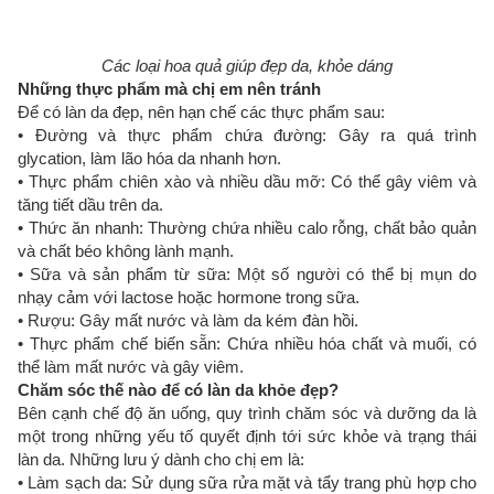
Các loại hoa quả giúp đẹp da, khỏe dáng
Những thực phẩm mà chị em nên tránh
Để có làn da đẹp, nên hạn chế các thực phẩm sau:
• Đường và thực phẩm chứa đường: Gây ra quá trình
glycation, làm lão hóa da nhanh hơn.
• Thực phẩm chiên xào và nhiều dầu mỡ: Có thể gây viêm và
tăng tiết dầu trên da.
• Thức ăn nhanh: Thường chứa nhiều calo rỗng, chất bảo quản
và chất béo không lành mạnh.
• Sữa và sản phẩm từ sữa: Một số người có thể bị mụn do
nhạy cảm với lactose hoặc hormone trong sữa.
• Rượu: Gây mất nước và làm da kém đàn hồi.
• Thực phẩm chế biến sẵn: Chứa nhiều hóa chất và muối, có
thể làm mất nước và gây viêm.
Chăm sóc thế nào để có làn da khỏe đẹp?
Bên cạnh chế độ ăn uống, quy trình chăm sóc và dưỡng da là
một trong những yếu tố quyết định tới sức khỏe và trạng thái
làn da. Những lưu ý dành cho chị em là:
• Làm sạch da: Sử dụng sữa rửa mặt và tẩy trang phù hợp cho