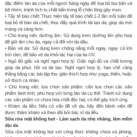
đặc điểm làn da của mỗi người hàng ngày để loại bỏ bụi bẩn và
bã nhờn, tránh tích tụ chất bẩn trong lỗ chân lông gây mụn.
• Tẩy tế bào chết: Thực hiện tẩy tế bào chết 1-2 lần mỗi tuần để
loại bỏ tế bào da chết, thúc đẩy quá trình tái tạo da, giúp da mịn
màng và sáng hơn.
• Chú trọng việc dưỡng ẩm: Sử dụng kem dưỡng ẩm phù hợp
để giữ ẩm cho da, ngay cả đối với da dầu.
• Bảo vệ da: Sử dụng kem chống nắng mỗi ngày, ngay cả khi
trời râm, để bảo vệ da khỏi tác hại của tia UV.
• Ngủ đủ giấc và nghỉ ngơi hợp lý: Giấc ngủ đủ và chất lượng
giúp da phục hồi và tái tạo. Nghỉ ngơi hợp lý, hạn chế căng
thẳng bằng các bài tập thư giãn thích hợp như yoga, thiền, hoặc
sở thích cá nhân.
• Chú trọng việc lựa chọn sản phẩm: cần lựa chọn các sản
phẩm lành tính, phù hợp với từng làn da cụ thể. Tránh sử dụng
các sản phẩm có chứa hóa chất độc hại, có thể gây kích ứng.
• Khám da liễu: Nếu có vấn đề về da, hãy đến bệnh viện để
được thăm khám và theo dõi bởi bác sĩ da liễu.
Sữa rửa mặt không bọt - Làm sạch da nhẹ nhàng, làm mềm
dịu da
Sữa rửa mặt không bọt với công thức không chứa xà phòng,