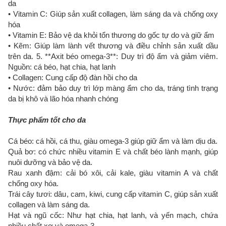
da
• Vitamin C: Giúp sản xuất collagen, làm sáng da và chống oxy
hóa
• Vitamin E: Bảo vệ da khỏi tổn thương do gốc tự do và giữ ẩm
• Kẽm: Giúp làm lành vết thương và điều chỉnh sản xuất dầu
trên da. 5. **Axit béo omega-3**: Duy trì độ ẩm và giảm viêm.
Nguồn: cá béo, hạt chia, hạt lanh
• Collagen: Cung cấp độ đàn hồi cho da
• Nước: đảm bảo duy trì lớp màng ẩm cho da, tráng tình trạng
da bị khô và lão hóa nhanh chóng
Thực phẩm tốt cho da
Cá béo: cá hồi, cá thu, giàu omega-3 giúp giữ ẩm và làm dịu da.
Quả bơ: có chức nhiều vitamin E và chất béo lành mạnh, giúp
nuôi dưỡng và bảo vệ da.
Rau xanh đậm: cải bó xôi, cải kale, giàu vitamin A và chất
chống oxy hóa.
Trái cây tươi: dâu, cam, kiwi, cung cấp vitamin C, giúp sản xuất
collagen và làm sáng da.
Hạt và ngũ cốc: Như hạt chia, hạt lanh, và yến mạch, chứa
nhiều chất xơ và omega-3.