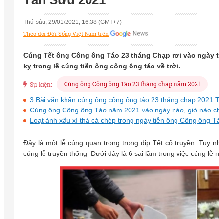
Tân Sửu 2021
Thứ sáu, 29/01/2021, 16:38 (GMT+7)
Theo dõi Đời Sống Việt Nam trên
Cúng Tết ông Công ông Táo 23 tháng Chạp rơi vào ngày t
kỵ trong lễ cúng tiễn ông công ông táo về trời.
Cúng ông Công ông Táo 23 tháng chạp năm 2021
Sự kiện:
3 Bài văn khấn cúng ông công ông táo 23 tháng chạp 2021 
Cúng ông Công ông Táo năm 2021 vào ngày nào, giờ nào c
Loạt ảnh xấu xí thả cá chép trong ngày tiễn ông Công ông T
Đây là một lễ cúng quan trọng trong dịp Tết cổ truyền. Tuy
cúng lễ truyền thống. Dưới đây là 6 sai lầm trong việc cúng lễ