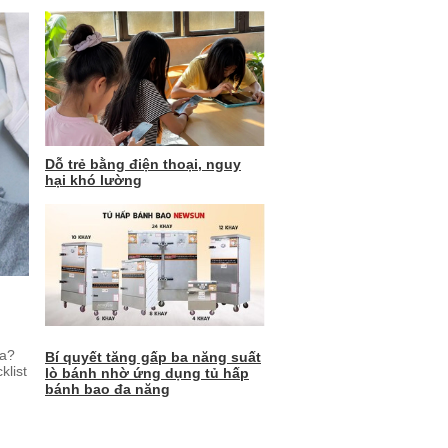
Dỗ trẻ bằng điện thoại, nguy
hại khó lường
ưa?
Bí quyết tăng gấp ba năng suất
klist
lò bánh nhờ ứng dụng tủ hấp
bánh bao đa năng