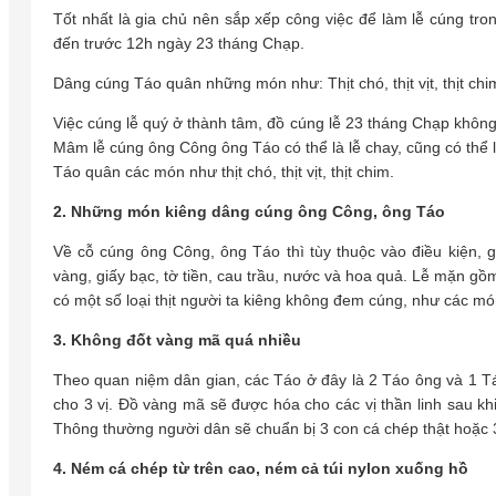
Tốt nhất là gia chủ nên sắp xếp công việc để làm lễ cúng tr
đến trước 12h ngày 23 tháng Chạp.
Dâng cúng Táo quân những món như: Thịt chó, thịt vịt, thịt chi
Việc cúng lễ quý ở thành tâm, đồ cúng lễ 23 tháng Chạp không 
Mâm lễ cúng ông Công ông Táo có thể là lễ chay, cũng có thể l
Táo quân các món như thịt chó, thịt vịt, thịt chim.
2. Những món kiêng dâng cúng ông Công, ông Táo
Về cỗ cúng ông Công, ông Táo thì tùy thuộc vào điều kiện, 
vàng, giấy bạc, tờ tiền, cau trầu, nước và hoa quả. Lễ mặn gồm
có một số loại thịt người ta kiêng không đem cúng, như các món 
3. Không đốt vàng mã quá nhiều
Theo quan niệm dân gian, các Táo ở đây là 2 Táo ông và 1 Tá
cho 3 vị. Đồ vàng mã sẽ được hóa cho các vị thần linh sau kh
Thông thường người dân sẽ chuẩn bị 3 con cá chép thật hoặc 3 
4. Ném cá chép từ trên cao, ném cả túi nylon xuống hồ