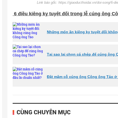
Link báo gốc: https://giaoducthoidai.vn/doi-song/6-d
6 điều kiêng kỵ tuyệt đối trong lễ cúng ông 
Những món ăn kiêng kỵ tuyệt đối khô
Tại sao lại chọn cá chép để cúng ông
Đặt mâm cỗ cúng ông Công ông Táo ở 
CÙNG CHUYÊN MỤC