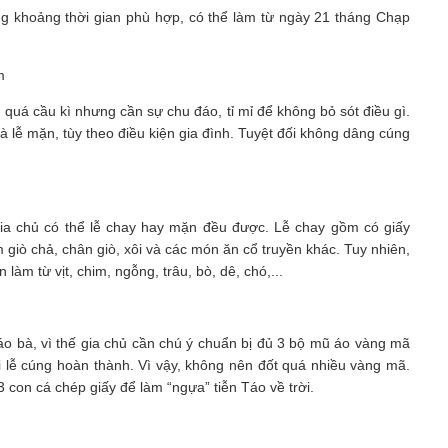
ong khoảng thời gian phù hợp, có thể làm từ ngày 21 tháng Chạp
m
quá cầu kì nhưng cần sự chu đáo, tỉ mỉ để không bỏ sót điều gì.
à lễ mặn, tùy theo điều kiện gia đình. Tuyệt đối không dâng cúng
gia chủ có thể lễ chay hay mặn đều được. Lễ chay gồm có giấy
 giò chả, chân giò, xôi và các món ăn cổ truyền khác. Tuy nhiên,
làm từ vịt, chim, ngỗng, trâu, bò, dê, chó,...
o bà, vì thế gia chủ cần chú ý chuẩn bị đủ 3 bộ mũ áo vàng mã
i lễ cúng hoàn thành. Vì vậy, không nên đốt quá nhiều vàng mã.
con cá chép giấy để làm “ngựa” tiễn Táo về trời.