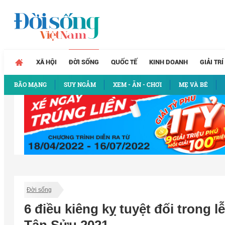
XÃ HỘI
ĐỜI SỐNG
QUỐC TẾ
KINH DOANH
GIẢI TRÍ
BÃO MẠNG
SUY NGẪM
XEM - ĂN - CHƠI
MẸ VÀ BÉ
Đời sống
6 điều kiêng kỵ tuyệt đối trong