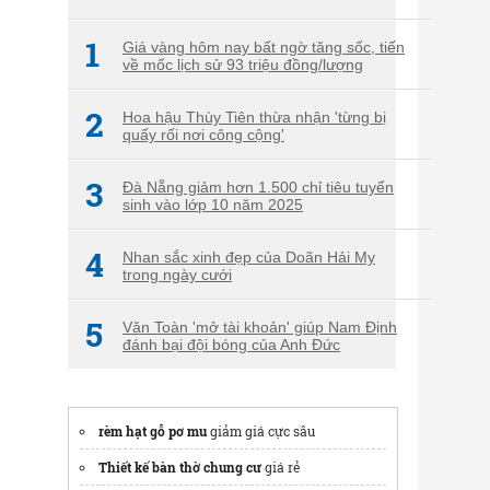
1
Giá vàng hôm nay bất ngờ tăng sốc, tiến
về mốc lịch sử 93 triệu đồng/lượng
2
Hoa hậu Thùy Tiên thừa nhận 'từng bị
quấy rối nơi công cộng'
3
Đà Nẵng giảm hơn 1.500 chỉ tiêu tuyển
sinh vào lớp 10 năm 2025
4
Nhan sắc xinh đẹp của Doãn Hải My
trong ngày cưới
5
Văn Toàn 'mở tài khoản' giúp Nam Định
đánh bại đội bóng của Anh Đức
rèm hạt gỗ pơ mu
giảm giá cực sâu
Thiết kế bàn thờ chung cư
giá rẻ