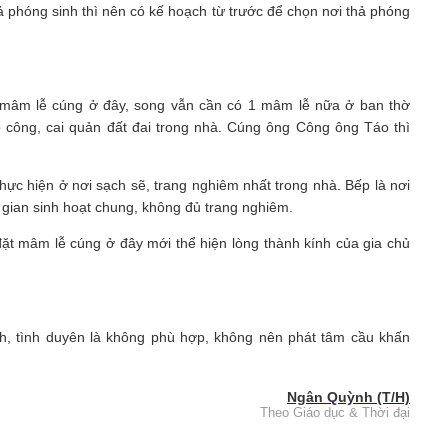
 phóng sinh thì nên có kế hoạch từ trước để chọn nơi thả phóng
t mâm lễ cúng ở đây, song vẫn cần có 1 mâm lễ nữa ở ban thờ
ổ công, cai quản đất đai trong nhà. Cúng ông Công ông Táo thì
 thực hiện ở nơi sạch sẽ, trang nghiêm nhất trong nhà. Bếp là nơi
 gian sinh hoạt chung, không đủ trang nghiêm.
 đặt mâm lễ cúng ở đây mới thể hiện lòng thành kính của gia chủ
h, tình duyên là không phù hợp, không nên phát tâm cầu khấn
Ngân Quỳnh (T/H)
Theo Giáo dục & Thời đại