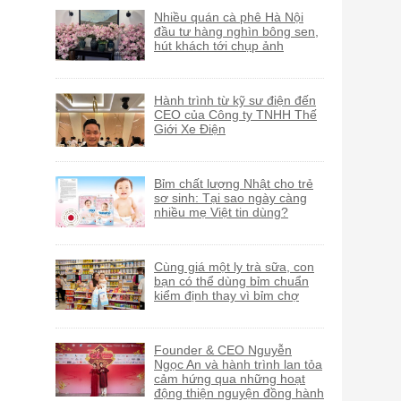
Nhiều quán cà phê Hà Nội
đầu tư hàng nghìn bông sen,
hút khách tới chụp ảnh
Hành trình từ kỹ sư điện đến
CEO của Công ty TNHH Thế
Giới Xe Điện
Bỉm chất lượng Nhật cho trẻ
sơ sinh: Tại sao ngày càng
nhiều mẹ Việt tin dùng?
Cùng giá một ly trà sữa, con
bạn có thể dùng bỉm chuẩn
kiểm định thay vì bỉm chợ
Founder & CEO Nguyễn
Ngọc An và hành trình lan tỏa
cảm hứng qua những hoạt
động thiện nguyện đồng hành