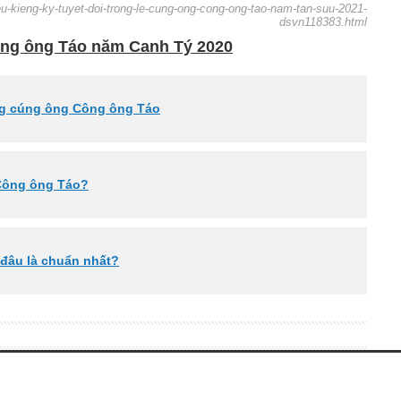
ieu-kieng-ky-tuyet-doi-trong-le-cung-ong-cong-ong-tao-nam-tan-suu-2021-
dsvn118383.html
Công ông Táo năm Canh Tý 2020
ng cúng ông Công ông Táo
 Công ông Táo?
đâu là chuẩn nhất?