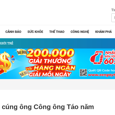
Tì
CẢNH BÁO
SỨC KHỎE
THỂ THAO
CÔNG NGHỆ
KHÁM PHÁ
GIỚI TRẺ
 lễ cúng ông Công ông Táo năm