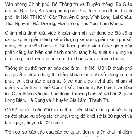
Văn phòng Chính phủ, Bộ Thông tin và Truyền thông, Bộ Giáo
dục và Đào tạo, Bộ Nông nghiệp và Phát triển nông thôn, thành
phố Hà Nội, TPHCM, Cần Thơ, An Giang, Vĩnh Long, Lai Châu,
Thái Nguyên, Hải Dương, Hưng Yên, Phú Yên, Lâm Đồng...
Chính phủ đánh giá, việc khoán kinh phí sử dụng xe ôtô công
đã góp phần giảm đáng kể số lượng xe công, giảm kinh phí sử
dụng, chi phí vận hành xe. Số lượng nhân viên lái xe giảm góp
phần cắt giảm biên chế hành chính, tăng hiệu suất sử dụng xe
ôtô công, tạo hiệu ứng tích cực từ nhân dân và truyền thông.
Thông tin cụ thể hơn từ báo cáo là tại Hà Nội, UBND thành phố
đã quyết định áp dụng thí điểm khoán kinh phí sử dụng xe ôtô
phục vụ công tác chung tại 8 cơ quan, đơn vị thuộc phạm vi
quản lý của thành phố. Gồm 4 sở: Tài chính, Kế hoạch và Đầu
tư, Giao thông-vận tải, Lao động, thương binh và xã hội, 2 quận
Long Biên, Hà Đông và 2 huyện Gia Lâm, Thanh Trì.
Có 52 người thuộc đối tượng thực hiện khoán kinh phí sử dụng
xe ôtô phục vụ công tác chung, trong đó khối sở là 20 người và
khối quận, huyện là 32 người.
Trên cơ sở báo cáo của các cơ quan, đơn vị triển khai thí điểm