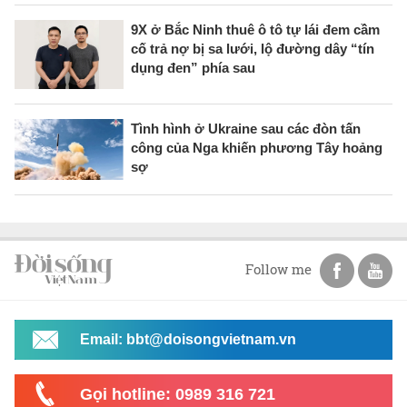
9X ở Bắc Ninh thuê ô tô tự lái đem cầm
cố trả nợ bị sa lưới, lộ đường dây “tín
dụng đen” phía sau
Tình hình ở Ukraine sau các đòn tấn
công của Nga khiến phương Tây hoảng
sợ
Follow me
Email: bbt@doisongvietnam.vn
Gọi hotline: 0989 316 721