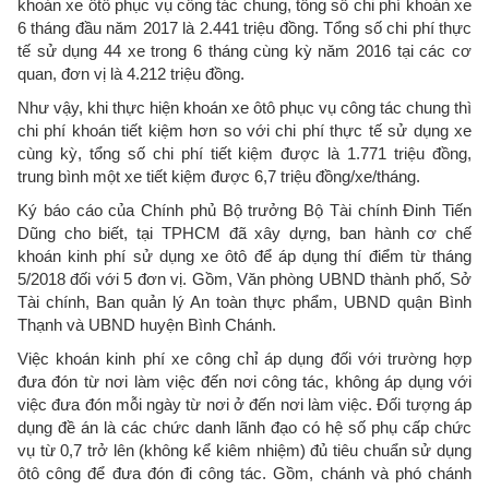
khoán xe ôtô phục vụ công tác chung, tổng số chi phí khoán xe
6 tháng đầu năm 2017 là 2.441 triệu đồng. Tổng số chi phí thực
tế sử dụng 44 xe trong 6 tháng cùng kỳ năm 2016 tại các cơ
quan, đơn vị là 4.212 triệu đồng.
Như vậy, khi thực hiện khoán xe ôtô phục vụ công tác chung thì
chi phí khoán tiết kiệm hơn so với chi phí thực tế sử dụng xe
cùng kỳ, tổng số chi phí tiết kiệm được là 1.771 triệu đồng,
trung bình một xe tiết kiệm được 6,7 triệu đồng/xe/tháng.
Ký báo cáo của Chính phủ Bộ trưởng Bộ Tài chính Đinh Tiến
Dũng cho biết, tại TPHCM đã xây dựng, ban hành cơ chế
khoán kinh phí sử dụng xe ôtô để áp dụng thí điểm từ tháng
5/2018 đối với 5 đơn vị. Gồm, Văn phòng UBND thành phố, Sở
Tài chính, Ban quản lý An toàn thực phẩm, UBND quận Bình
Thạnh và UBND huyện Bình Chánh.
Việc khoán kinh phí xe công chỉ áp dụng đối với trường hợp
đưa đón từ nơi làm việc đến nơi công tác, không áp dụng với
việc đưa đón mỗi ngày từ nơi ở đến nơi làm việc. Đối tượng áp
dụng đề án là các chức danh lãnh đạo có hệ số phụ cấp chức
vụ từ 0,7 trở lên (không kể kiêm nhiệm) đủ tiêu chuẩn sử dụng
ôtô công để đưa đón đi công tác. Gồm, chánh và phó chánh