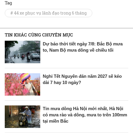
Tag
# 44 xe phục vụ lãnh đạo trong 6 tháng
TIN KHÁC CÙNG CHUYÊN MỤC
Dự báo thời tiết ngày 7/8: Bắc Bộ mưa
to, Nam Bộ mưa dông về chiều tối
Nghỉ Tết Nguyên đán năm 2027 sẽ kéo
dài 7 hay 10 ngày?
Tin mưa dông Hà Nội mới nhất, Hà Nội
có mưa rào và dông, mưa to trên 100mm
tại miền Bắc