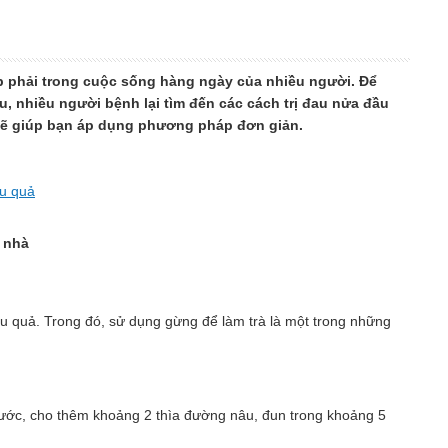
p phải trong cuộc sống hàng ngày của nhiều người. Để
u, nhiều người bệnh lại tìm đến các cách trị đau nửa đầu
 sẽ giúp bạn áp dụng phương pháp đơn giản.
ệu quả
i nhà
 quả. Trong đó, sử dụng gừng để làm trà là một trong những
nước, cho thêm khoảng 2 thìa đường nâu, đun trong khoảng 5