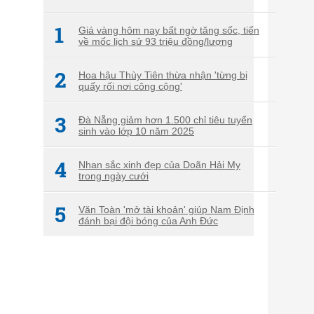
1
Giá vàng hôm nay bất ngờ tăng sốc, tiến
về mốc lịch sử 93 triệu đồng/lượng
2
Hoa hậu Thùy Tiên thừa nhận 'từng bị
quấy rối nơi công cộng'
3
Đà Nẵng giảm hơn 1.500 chỉ tiêu tuyển
sinh vào lớp 10 năm 2025
4
Nhan sắc xinh đẹp của Doãn Hải My
trong ngày cưới
5
Văn Toàn 'mở tài khoản' giúp Nam Định
đánh bại đội bóng của Anh Đức