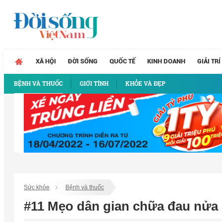
XÃ HỘI
ĐỜI SỐNG
QUỐC TẾ
KINH DOANH
GIẢI TRÍ
BỆNH VÀ THUỐC
GIỚI TÍNH
KHỎE VÀ ĐẸP
Sức khỏe
Bệnh và thuốc
#11 Mẹo dân gian chữa đau nửa đ