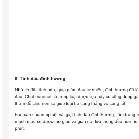
6. Tinh dầu đinh hương
Nhờ có đặc tính hàn, giúp giảm đau tự nhiên, đinh hương đã l
đầu. Chất eugenol có trong loại dược liệu này có công dụng gâ
thơm dễ chịu nên sẽ giúp loại bỏ căng thẳng vô cùng tốt.
Bạn cần chuẩn bị một vài giọt tinh dầu đinh hương, tẩm trong 
mạch máu sẽ được thư giãn và giãn nở, lưu thông đều hơn nên
phút.