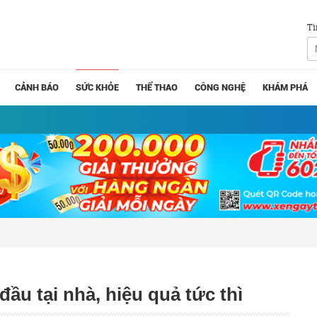
Tì
CẢNH BÁO
SỨC KHỎE
THỂ THAO
CÔNG NGHỆ
KHÁM PHÁ
ầu tại nhà, hiệu quả tức thì