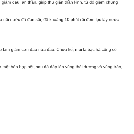
g giảm đau, an thần, giúp thư giãn thần kinh, từ đó giảm chứng
ào nồi nước đã đun sôi, để khoảng 10 phút rồi đem lọc lấy nước
 làm giảm cơn đau nửa đầu. Chưa kể, mùi lá bạc hà cũng có
h một hỗn hợp sệt, sau đó đắp lên vùng thái dương và vùng trán,