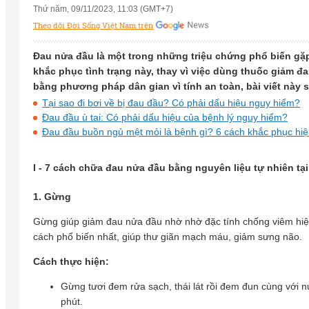
Thứ năm, 09/11/2023, 11:03 (GMT+7)
Theo dõi Đời Sống Việt Nam trên
Đau nửa đầu là một trong những triệu chứng phổ biến gặ
khắc phục tình trạng này, thay vì việc dùng thuốc giảm đa
bằng phương pháp dân gian vì tính an toàn, bài viết này
Tại sao đi bơi về bị đau đầu? Có phải dấu hiệu nguy hiểm?
Đau đầu ù tai: Có phải dấu hiệu của bệnh lý nguy hiểm?
Đau đầu buồn ngủ mệt mỏi là bệnh gì? 6 cách khắc phục hi
I - 7 cách chữa đau nửa đầu bằng nguyên liệu tự nhiên tạ
1. Gừng
Gừng giúp giảm đau nửa đầu nhờ nhờ đặc tính chống viêm hiệu
cách phổ biến nhất, giúp thư giãn mạch máu, giảm sưng não.
Cách thực hiện:
Gừng tươi đem rửa sạch, thái lát rồi đem đun cùng với 
phút.