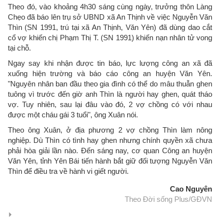
Theo đó, vào khoảng 4h30 sáng cùng ngày, trưởng thôn Làng
Chẹo đã báo lên trụ sở UBND xã An Thịnh về việc Nguyễn Văn
Thìn (SN 1991, trú tại xã An Thịnh, Văn Yên) đã dùng dao cắt
cổ vợ khiến chị Phạm Thị T. (SN 1991) khiến nạn nhân tử vong
tại chỗ.
Ngay say khi nhận được tin báo, lực lượng công an xã đã
xuống hiện trường và báo cáo công an huyện Văn Yên.
"Nguyên nhân ban đầu theo gia đình có thể do mâu thuẫn ghen
tuông vì trước đến giờ anh Thìn là người hay ghen, quát tháo
vợ. Tuy nhiên, sau lại đâu vào đó, 2 vợ chồng có với nhau
được một cháu gái 3 tuổi", ông Xuân nói.
Theo ông Xuân, ở địa phương 2 vợ chồng Thìn làm nông
nghiệp. Dù Thìn có tình hay ghen nhưng chính quyền xã chưa
phải hòa giải lần nào. Đến sáng nay, cơ quan Công an huyện
Văn Yên, tỉnh Yên Bái tiến hành bắt giữ đối tượng Nguyễn Văn
Thìn để điều tra về hành vi giết người.
Cao Nguyên
Theo Đời sống Plus/GĐVN