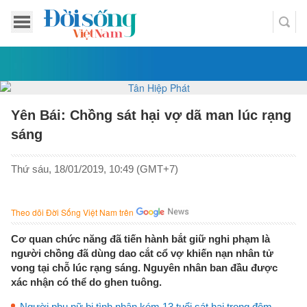
Yên Bái: Chồng sát hại vợ dã man lúc rạng
sáng
Thứ sáu, 18/01/2019, 10:49 (GMT+7)
Theo dõi Đời Sống Việt Nam trên
Cơ quan chức năng đã tiến hành bắt giữ nghi phạm là
người chồng đã dùng dao cắt cổ vợ khiến nạn nhân tử
vong tại chỗ lúc rạng sáng. Nguyên nhân ban đầu được
xác nhận có thể do ghen tuông.
Người phụ nữ bị tình nhân kém 13 tuổi sát hại trong đêm