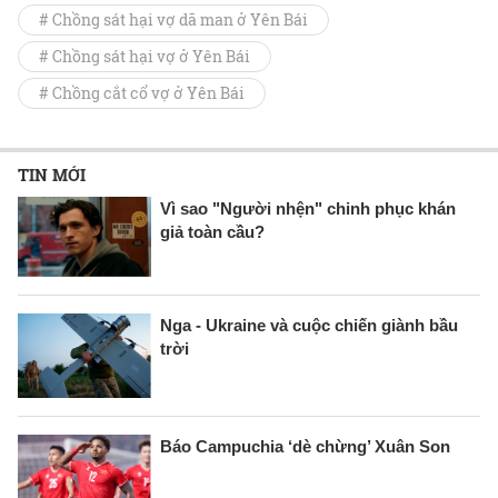
# Chồng sát hại vợ dã man ở Yên Bái
# Chồng sát hại vợ ở Yên Bái
# Chồng cắt cổ vợ ở Yên Bái
TIN MỚI
Vì sao "Người nhện" chinh phục khán
giả toàn cầu?
Nga - Ukraine và cuộc chiến giành bầu
trời
Báo Campuchia ‘dè chừng’ Xuân Son