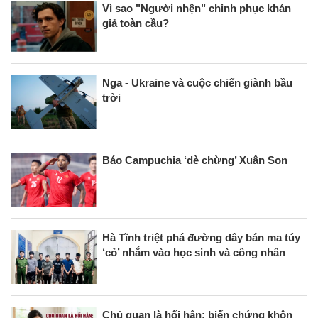
Vì sao "Người nhện" chinh phục khán
giả toàn cầu?
Nga - Ukraine và cuộc chiến giành bầu
trời
Báo Campuchia ‘dè chừng’ Xuân Son
Hà Tĩnh triệt phá đường dây bán ma túy
‘cỏ’ nhắm vào học sinh và công nhân
Chủ quan là hối hận: biến chứng khôn