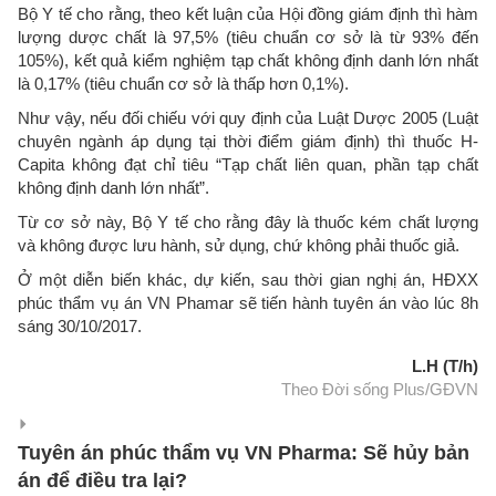
Bộ Y tế cho rằng, theo kết luận của Hội đồng giám định thì hàm
lượng dược chất là 97,5% (tiêu chuẩn cơ sở là từ 93% đến
105%), kết quả kiểm nghiệm tạp chất không định danh lớn nhất
là 0,17% (tiêu chuẩn cơ sở là thấp hơn 0,1%).
Như vậy, nếu đối chiếu với quy định của Luật Dược 2005 (Luật
chuyên ngành áp dụng tại thời điểm giám định) thì thuốc H-
Capita không đạt chỉ tiêu “Tạp chất liên quan, phần tạp chất
không định danh lớn nhất”.
Từ cơ sở này, Bộ Y tế cho rằng đây là thuốc kém chất lượng
và không được lưu hành, sử dụng, chứ không phải thuốc giả.
Ở một diễn biến khác, dự kiến, sau thời gian nghị án, HĐXX
phúc thẩm vụ án VN Phamar sẽ tiến hành tuyên án vào lúc 8h
sáng 30/10/2017.
L.H (T/h)
Theo Đời sống Plus/GĐVN
Tuyên án phúc thẩm vụ VN Pharma: Sẽ hủy bản
án để điều tra lại?