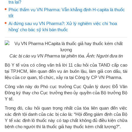
tra lại?
Phúc thẩm vụ VN Pharma: Vẫn khẳng định H-capita là thuốc
tốt
Ai đứng sau vụ VN Pharma?: Xử lý nghiêm việc chi 'hoa
hồng' cho bác sỹ khi bán thuốc
Các bị cáo vụ VN Pharma tại phiên tòa. Ảnh: Người đưa tin
Bộ Y tế vừa có công văn trả lời 11 câu hỏi của TAND cấp cao
tại TP.HCM, liên quan đến vụ án buôn lậu, làm giả con dấu, tài
liệu của cơ quan, tổ chức, xảy ra tại Công ty CP VN Pharma.
Công văn này do Phó cục trưởng Cục Quản lý dược Đỗ Văn
Đông ký thay cho Cục trưởng theo ủy quyền của Bộ trưởng Bộ
Y tế.
Trong đó, câu hỏi quan trọng nhất của tòa liên quan đến việc
xác định tội danh của các bị cáo là: “Hội đồng giám định của Bộ
Y tế xác định lô thuốc này có tạp chất không đủ điều kiện chữa
bệnh cho người thì là thuốc giả hay thuốc kém chất lượng?”.