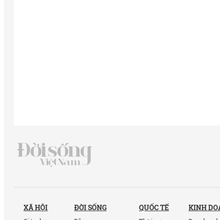
XÃ HỘI
ĐỜI SỐNG
QUỐC TẾ
KINH D