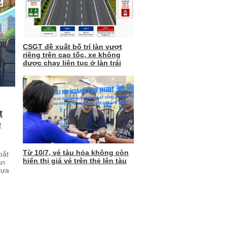
CSGT đề xuất bố trí làn vượt
riêng trên cao tốc, xe không
được chạy liên tục ở làn trái
t
ẻ
Từ 10/7, vé tàu hỏa không còn
bắt
hiển thị giá vé trên thẻ lên tàu
an
lựa