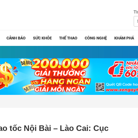
Tì
CẢNH BÁO
SỨC KHỎE
THỂ THAO
CÔNG NGHỆ
KHÁM PHÁ
ao tốc Nội Bài – Lào Cai: Cục