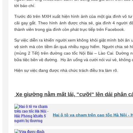
tới báo chí.
Trước đó trên MXH xuất hiện hình ảnh của một gia đình vô tư 
cãi gay gắt. Theo hình ảnh được chia sẻ, gia đình 4 người đ
thành viên trong gia đình còn phát trực tiếp trên Facebook.
Sự việc diễn ra khiến người xem không khỏi giật mình bởi ăn
vệ sinh mà còn tiềm ẩn quá nhiều nguy hiểm. Người chia sẻ h
(mùng 2 Tết) trên đường cao tốc Nội Bài – Lào Cai. Dường nh
bữa tiệc bên vệ đường. Họ ăn uống và cười nói vui vẻ, không 
Hiện sự việc đang được nhà chức trách điều tra làm rõ.
Xe giường nằm mất lái, "cưỡi" lên dải phân cá
Hai ô tô va chạm trên cao tốc Hà Nội -