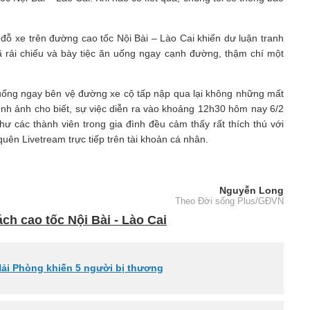
đỗ xe trên đường cao tốc Nội Bài – Lào Cai khiến dư luận tranh
ã rải chiếu và bày tiệc ăn uống ngay cạnh đường, thậm chí một
 uống ngay bên vệ đường xe cộ tấp nập qua lại không những mất
ình ảnh cho biết, sự việc diễn ra vào khoảng 12h30 hôm nay 6/2
ư các thành viên trong gia đình đều cảm thấy rất thích thú với
quên Livetream trực tiếp trên tài khoản cá nhân.
Nguyễn Long
Theo Đời sống Plus/GĐVN
ch cao tốc Nội Bài - Lào Cai
 Hải Phòng khiến 5 người bị thương