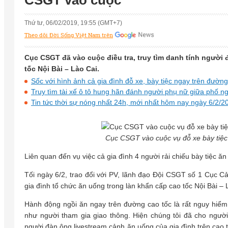
CSGT vào cuộc
Thứ tư, 06/02/2019, 19:55 (GMT+7)
Theo dõi Đời Sống Việt Nam trên
Cục CSGT đã vào cuộc điều tra, truy tìm danh tính người
tốc Nội Bài – Lào Cai.
Sốc với hình ảnh cả gia đình đỗ xe, bày tiệc ngay trên đường
Truy tìm tài xế ô tô hung hãn đánh người phụ nữ giữa phố n
Tin tức thời sự nóng nhất 24h, mới nhất hôm nay ngày 6/2/2
Cục CSGT vào cuộc vụ đỗ xe bày tiệc 
Liên quan đến vụ việc cả gia đình 4 người rải chiếu bày tiệc ă
Tối ngày 6/2, trao đổi với PV, lãnh đạo Đội CSGT số 1 Cục C
gia đình tổ chức ăn uống trong làn khẩn cấp cao tốc Nội Bài – 
Hành động ngồi ăn ngay trên đường cao tốc là rất nguy hiểm,
như người tham gia giao thông. Hiện chúng tôi đã cho người
người đàn ông livestream cảnh ăn uống của gia đình trên cao t