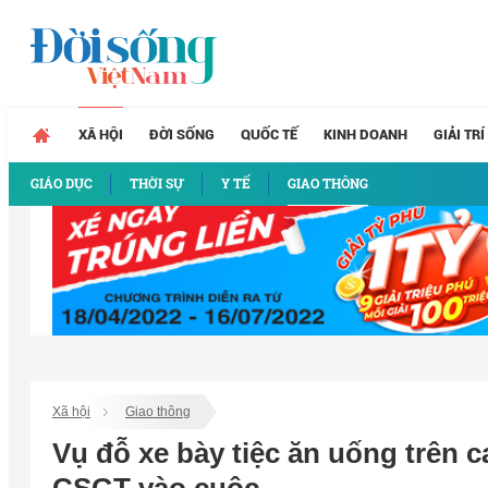
XÃ HỘI
ĐỜI SỐNG
QUỐC TẾ
KINH DOANH
GIẢI TRÍ
GIÁO DỤC
THỜI SỰ
Y TẾ
GIAO THÔNG
Xã hội
Giao thông
Vụ đỗ xe bày tiệc ăn uống trên c