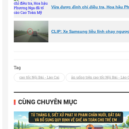
Vừa được đình chỉ điều tra, Hoa hậu 
CLIP: Xe Samsung liều lĩnh chạy ngược
Tag
cao tốc Nội Bài - Lào Cai
ăn uống trên cao tốc Nội Bài - Lào 
CÙNG CHUYÊN MỤC