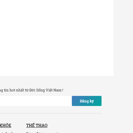
 tin hot nhất từ Đời Sống Việt Nam !
Đăng ký
 KHỎE
THỂ THAO