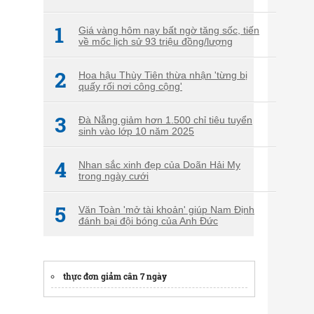
1
Giá vàng hôm nay bất ngờ tăng sốc, tiến
về mốc lịch sử 93 triệu đồng/lượng
2
Hoa hậu Thùy Tiên thừa nhận 'từng bị
quấy rối nơi công cộng'
3
Đà Nẵng giảm hơn 1.500 chỉ tiêu tuyển
sinh vào lớp 10 năm 2025
4
Nhan sắc xinh đẹp của Doãn Hải My
trong ngày cưới
5
Văn Toàn 'mở tài khoản' giúp Nam Định
đánh bại đội bóng của Anh Đức
thực đơn giảm cân 7 ngày