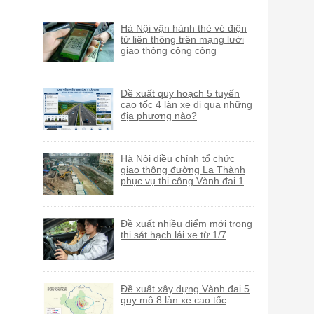
Hà Nội vận hành thẻ vé điện
tử liên thông trên mạng lưới
giao thông công cộng
Đề xuất quy hoạch 5 tuyến
cao tốc 4 làn xe đi qua những
địa phương nào?
Hà Nội điều chỉnh tổ chức
giao thông đường La Thành
phục vụ thi công Vành đai 1
Đề xuất nhiều điểm mới trong
thi sát hạch lái xe từ 1/7
Đề xuất xây dựng Vành đai 5
quy mô 8 làn xe cao tốc