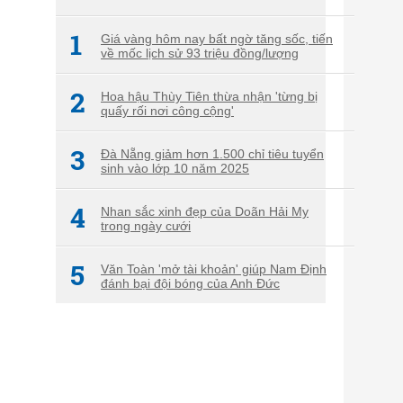
1
Giá vàng hôm nay bất ngờ tăng sốc, tiến
về mốc lịch sử 93 triệu đồng/lượng
2
Hoa hậu Thùy Tiên thừa nhận 'từng bị
quấy rối nơi công cộng'
3
Đà Nẵng giảm hơn 1.500 chỉ tiêu tuyển
sinh vào lớp 10 năm 2025
4
Nhan sắc xinh đẹp của Doãn Hải My
trong ngày cưới
5
Văn Toàn 'mở tài khoản' giúp Nam Định
đánh bại đội bóng của Anh Đức