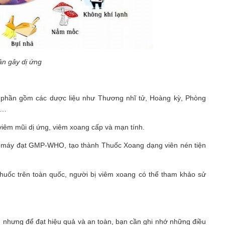
ân gây dị ứng
nh phần gồm các dược liệu như Thương nhĩ tử, Hoàng kỳ, Phòng
ỉ…
viêm mũi dị ứng, viêm xoang cấp và mạn tính.
hà máy đạt GMP-WHO, tạo thành Thuốc Xoang dạng viên nén tiện
huốc trên toàn quốc, người bị viêm xoang có thể tham khảo sử
g, nhưng để đạt hiệu quả và an toàn, bạn cần ghi nhớ những điều