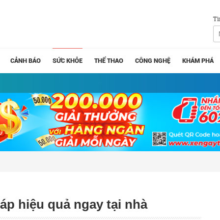
Tì
CẢNH BÁO
SỨC KHỎE
THỂ THAO
CÔNG NGHỆ
KHÁM PHÁ
áp hiệu quả ngay tại nhà