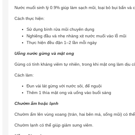
Nước muối sinh lý 0.9% giúp làm sạch mũi, loại bỏ bụi bẩn và c
Cách thực hiện:
Sử dụng bình rửa mũi chuyên dụng
Nghiêng đầu và nhẹ nhàng xịt nước muối vào lỗ mũi
Thực hiện đều đặn 1–2 lần mỗi ngày
Uống nước gừng và mật ong
Gừng có tính kháng viêm tự nhiên, trong khi mật ong làm dịu 
Cách làm:
Đun vài lát gừng với nước sôi, để nguội
Thêm 1 thìa mật ong và uống vào buổi sáng
Chườm ấm hoặc lạnh
Chườm ấm lên vùng xoang (trán, hai bên má, sống mũi) có thể
Chườm lạnh có thể giúp giảm sưng viêm.