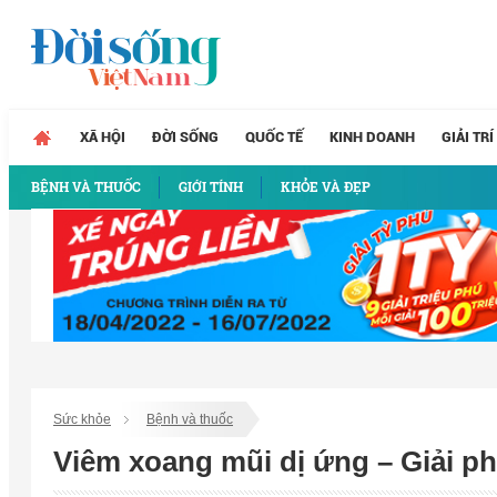
XÃ HỘI
ĐỜI SỐNG
QUỐC TẾ
KINH DOANH
GIẢI TRÍ
BỆNH VÀ THUỐC
GIỚI TÍNH
KHỎE VÀ ĐẸP
Sức khỏe
Bệnh và thuốc
Viêm xoang mũi dị ứng – Giải ph