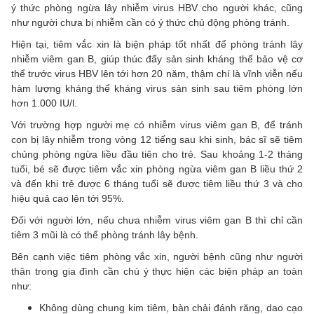
ý thức phòng ngừa lây nhiễm virus HBV cho người khác, cũng
như người chưa bị nhiễm cần có ý thức chủ động phòng tránh.
Hiện tại, tiêm vắc xin là biện pháp tốt nhất để phòng tránh lây
nhiễm viêm gan B, giúp thúc đẩy sản sinh kháng thể bảo vệ cơ
thể trước virus HBV lên tới hơn 20 năm, thậm chí là vĩnh viễn nếu
hàm lượng kháng thể kháng virus sản sinh sau tiêm phòng lớn
hơn 1.000 IU/l.
Với trường hợp người mẹ có nhiễm virus viêm gan B, để tránh
con bị lây nhiễm trong vòng 12 tiếng sau khi sinh, bác sĩ sẽ tiêm
chủng phòng ngừa liều đầu tiên cho trẻ. Sau khoảng 1-2 tháng
tuổi, bé sẽ được tiêm vắc xin phòng ngừa viêm gan B liều thứ 2
và đến khi trẻ được 6 tháng tuổi sẽ được tiêm liều thứ 3 và cho
hiệu quả cao lên tới 95%.
Đối với người lớn, nếu chưa nhiễm virus viêm gan B thì chỉ cần
tiêm 3 mũi là có thể phòng tránh lây bệnh.
Bên cạnh việc tiêm phòng vắc xin, người bệnh cũng như người
thân trong gia đình cần chú ý thực hiện các biện pháp an toàn
như:
Không dùng chung kim tiêm, bàn chải đánh răng, dao cạo