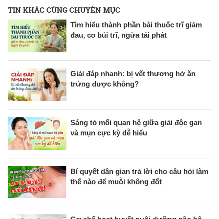
TIN KHÁC CÙNG CHUYÊN MỤC
Tìm hiểu thành phần bài thuốc trĩ giảm
đau, co búi trĩ, ngừa tái phát
Giải đáp nhanh: bị vết thương hở ăn
trứng được không?
Sáng tỏ mối quan hệ giữa giải độc gan
và mụn cực kỳ dễ hiểu
Bí quyết dân gian trả lời cho câu hỏi làm
thế nào để muỗi không đốt