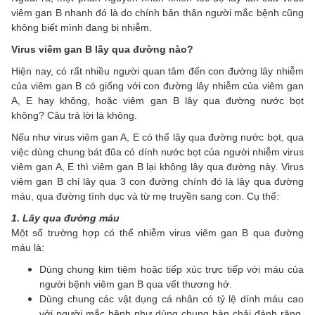
viêm gan B nhanh đó là do chính bản thân người mắc bệnh cũng
không biết mình đang bị nhiễm.
Virus viêm gan B lây qua đường nào?
Hiện nay, có rất nhiều người quan tâm đến con đường lây nhiễm
của viêm gan B có giống với con đường lây nhiễm của viêm gan
A, E hay không, hoặc viêm gan B lây qua đường nước bọt
không? Câu trả lời là không.
Nếu như virus viêm gan A, E có thể lây qua đường nước bọt, qua
việc dùng chung bát đũa có dính nước bọt của người nhiễm virus
viêm gan A, E thì viêm gan B lại không lây qua đường này. Virus
viêm gan B chỉ lây qua 3 con đường chính đó là lây qua đường
máu, qua đường tình dục và từ mẹ truyền sang con. Cụ thể:
1. Lây qua đường máu
Một số trường hợp có thể nhiễm virus viêm gan B qua đường
máu là:
Dùng chung kim tiêm hoặc tiếp xúc trực tiếp với máu của
người bệnh viêm gan B qua vết thương hở.
Dùng chung các vật dụng cá nhân có tỷ lệ dính máu cao
với người mắc bệnh như dùng chung bàn chải đánh răng,