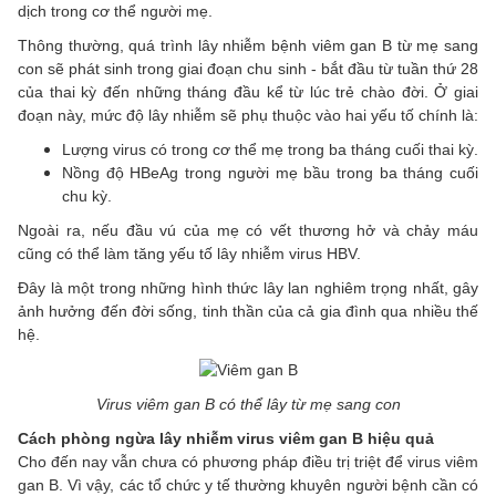
dịch trong cơ thể người mẹ.
Thông thường, quá trình lây nhiễm bệnh viêm gan B từ mẹ sang
con sẽ phát sinh trong giai đoạn chu sinh - bắt đầu từ tuần thứ 28
của thai kỳ đến những tháng đầu kể từ lúc trẻ chào đời. Ở giai
đoạn này, mức độ lây nhiễm sẽ phụ thuộc vào hai yếu tố chính là:
Lượng virus có trong cơ thể mẹ trong ba tháng cuối thai kỳ.
Nồng độ HBeAg trong người mẹ bầu trong ba tháng cuối
chu kỳ.
Ngoài ra, nếu đầu vú của mẹ có vết thương hở và chảy máu
cũng có thể làm tăng yếu tố lây nhiễm virus HBV.
Đây là một trong những hình thức lây lan nghiêm trọng nhất, gây
ảnh hưởng đến đời sống, tinh thần của cả gia đình qua nhiều thế
hệ.
Virus viêm gan B có thể lây từ mẹ sang con
Cách phòng ngừa lây nhiễm virus viêm gan B hiệu quả
Cho đến nay vẫn chưa có phương pháp điều trị triệt để virus viêm
gan B. Vì vậy, các tổ chức y tế thường khuyên người bệnh cần có