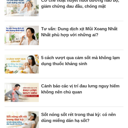
Cơ chế hoạt huyết nuôi dưỡng não bộ,
giảm chứng đau đầu, chóng mặt
Tư vấn: Dung dịch xịt Mũi Xoang Nhất
Nhất phù hợp với những ai?
5 cách vượt qua cảm sốt mà không lạm
dụng thuốc kháng sinh
Cảnh báo các vị trí đau lưng nguy hiểm
không nên chủ quan
Sốt nóng sốt rét trong thai kỳ: có nên
dùng miếng dán hạ sốt?