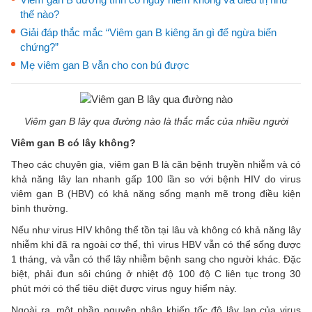
thế nào?
Giải đáp thắc mắc “Viêm gan B kiêng ăn gì để ngừa biến
chứng?”
Mẹ viêm gan B vẫn cho con bú được
Viêm gan B lây qua đường nào là thắc mắc của nhiều người
V
iêm gan B có lây không?
Theo các chuyên gia, viêm gan B là căn bệnh truyền nhiễm và có
khả năng lây lan nhanh gấp 100 lần so với bệnh HIV do virus
viêm gan B (HBV) có khả năng sống mạnh mẽ trong điều kiện
bình thường.
Nếu như virus HIV không thể tồn tại lâu và không có khả năng lây
nhiễm khi đã ra ngoài cơ thể, thì virus HBV vẫn có thể sống được
1 tháng, và vẫn có thể lây nhiễm bệnh sang cho người khác. Đặc
biệt, phải đun sôi chúng ở nhiệt độ 100 độ C liên tục trong 30
phút mới có thể tiêu diệt được virus nguy hiểm này.
Ngoài ra, một phần nguyên nhân khiến tốc độ lây lan của virus