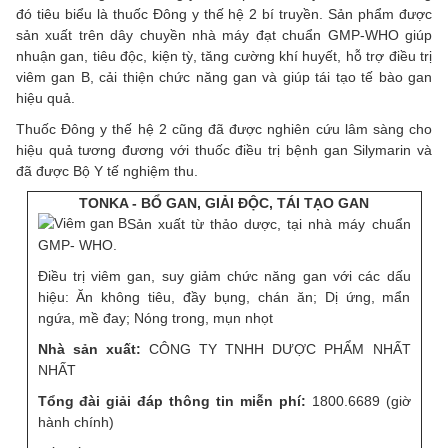
đó tiêu biểu là thuốc Đông y thế hệ 2 bí truyền. Sản phẩm được
sản xuất trên dây chuyền nhà máy đạt chuẩn GMP-WHO giúp
nhuận gan, tiêu độc, kiện tỳ, tăng cường khí huyết, hỗ trợ điều trị
viêm gan B, cải thiện chức năng gan và giúp tái tạo tế bào gan
hiệu quả.
Thuốc Đông y thế hệ 2 cũng đã được nghiên cứu lâm sàng cho
hiệu quả tương đương với thuốc điều trị bệnh gan Silymarin và
đã được Bộ Y tế nghiệm thu.
TONKA - BỔ GAN, GIẢI ĐỘC, TÁI TẠO GAN
Sản xuất từ thảo dược, tại nhà máy chuẩn
GMP- WHO.
Điều trị viêm gan, suy giảm chức năng gan với các dấu
hiệu: Ăn không tiêu, đầy bụng, chán ăn; Dị ứng, mẩn
ngứa, mề đay; Nóng trong, mụn nhọt
Nhà sản xuất:
CÔNG TY TNHH DƯỢC PHẨM NHẤT
NHẤT
Tổng đài giải đáp thông tin miễn phí:
1800.6689 (giờ
hành chính)