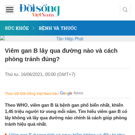
SỨC KHỎE
BỆNH VÀ THUỐC
Viêm gan B lây qua đường nào và cách
phòng tránh đúng?
Thứ tư, 16/06/2021, 05:00 (GMT+7)
Theo dõi Đời Sống Việt Nam trên
Theo WHO, viêm gan B là bệnh gan phổ biến nhất, khiến
1,45 triệu người tử vong mỗi năm. Tìm hiểu viêm gan B có
lây không và lây qua đường nào chính là cách giúp phòng
tránh hiệu quả nhất.
Viêm gan B dương tính có nguy hiểm không và điều trị như