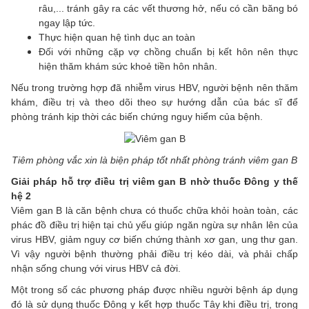
râu,... tránh gây ra các vết thương hở, nếu có cần băng bó
ngay lập tức.
Thực hiện quan hệ tình dục an toàn
Đối với những cặp vợ chồng chuẩn bị kết hôn nên thực
hiện thăm khám sức khoẻ tiền hôn nhân.
Nếu trong trường hợp đã nhiễm virus HBV, người bệnh nên thăm
khám, điều trị và theo dõi theo sự hướng dẫn của bác sĩ để
phòng tránh kịp thời các biến chứng nguy hiểm của bệnh.
Tiêm phòng vắc
xin là biện pháp tốt nhất phòng tránh viêm gan B
Giải pháp hỗ trợ điều trị viêm gan B nhờ thuốc
Đ
ông y thế
hệ 2
Viêm gan B là căn bệnh chưa có thuốc chữa khỏi hoàn toàn, các
phác đồ điều trị hiện tại chủ yếu giúp ngăn ngừa sự nhân lên của
virus HBV, giảm nguy cơ biến chứng thành xơ gan, ung thư gan.
Vì vậy người bệnh thường phải điều trị kéo dài, và phải chấp
nhận sống chung với virus HBV cả đời.
Một trong số các phương pháp được nhiều người bệnh áp dụng
đó là sử dụng thuốc Đông y kết hợp thuốc Tây khi điều trị, trong