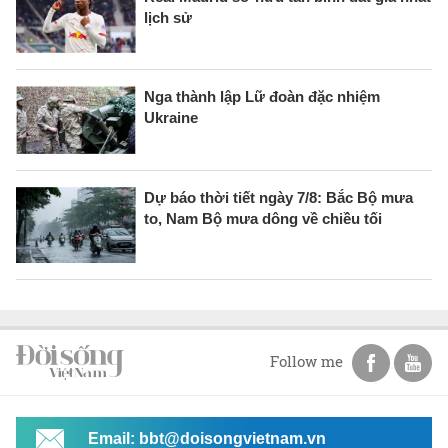
lịch sử
Nga thành lập Lữ đoàn đặc nhiệm
Ukraine
Dự báo thời tiết ngày 7/8: Bắc Bộ mưa
to, Nam Bộ mưa dông về chiều tối
Follow me
Email: bbt@doisongvietnam.vn