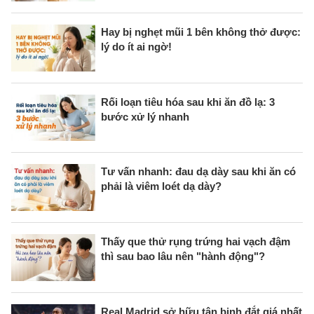
Hay bị nghẹt mũi 1 bên không thở được:
lý do ít ai ngờ!
Rối loạn tiêu hóa sau khi ăn đồ lạ: 3
bước xử lý nhanh
Tư vấn nhanh: đau dạ dày sau khi ăn có
phải là viêm loét dạ dày?
Thấy que thử rụng trứng hai vạch đậm
thì sau bao lâu nên "hành động"?
Real Madrid sở hữu tân binh đắt giá nhất