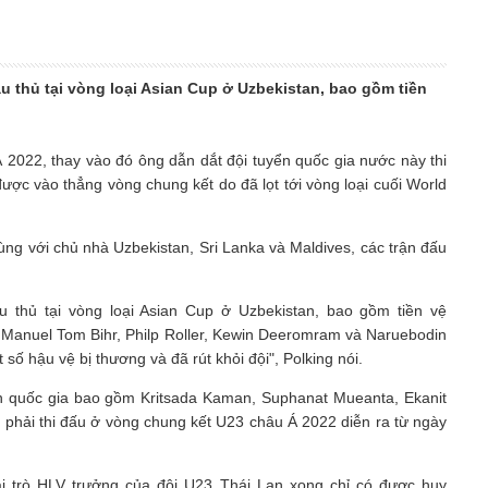
 thủ tại vòng loại Asian Cup ở Uzbekistan, bao gồm tiền
2022, thay vào đó ông dẫn dắt đội tuyển quốc gia nước này thi
ược vào thẳng vòng chung kết do đã lọt tới vòng loại cuối World
ng với chủ nhà Uzbekistan, Sri Lanka và Maldives, các trận đấu
 thủ tại vòng loại Asian Cup ở Uzbekistan, bao gồm tiền vệ
 Manuel Tom Bihr, Philp Roller, Kewin Deeromram và Naruebodin
ố hậu vệ bị thương và đã rút khỏi đội", Polking nói.
yển quốc gia bao gồm Kritsada Kaman, Suphanat Mueanta, Ekanit
 phải thi đấu ở vòng chung kết U23 châu Á 2022 diễn ra từ ngày
 trò HLV trưởng của đội U23 Thái Lan xong chỉ có được huy