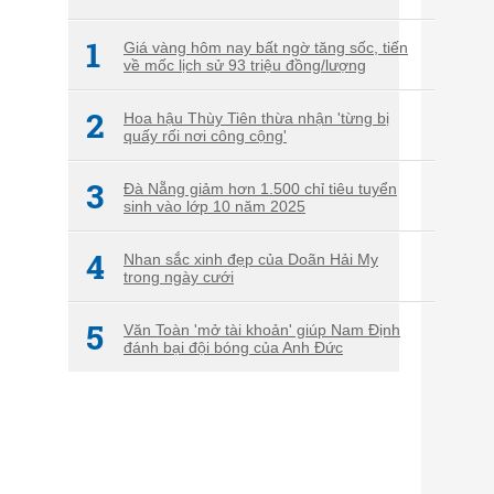
1
Giá vàng hôm nay bất ngờ tăng sốc, tiến
về mốc lịch sử 93 triệu đồng/lượng
2
Hoa hậu Thùy Tiên thừa nhận 'từng bị
quấy rối nơi công cộng'
3
Đà Nẵng giảm hơn 1.500 chỉ tiêu tuyển
sinh vào lớp 10 năm 2025
4
Nhan sắc xinh đẹp của Doãn Hải My
trong ngày cưới
5
Văn Toàn 'mở tài khoản' giúp Nam Định
đánh bại đội bóng của Anh Đức