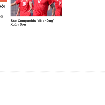
với
ết
Báo Campuchia ‘dè chừng’
Xuân Son