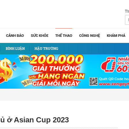
Tì
CẢNH BÁO
SỨC KHỎE
THỂ THAO
CÔNG NGHỆ
KHÁM PHÁ
BÌNH LUẬN
HẬU TRƯỜNG
hủ ở Asian Cup 2023