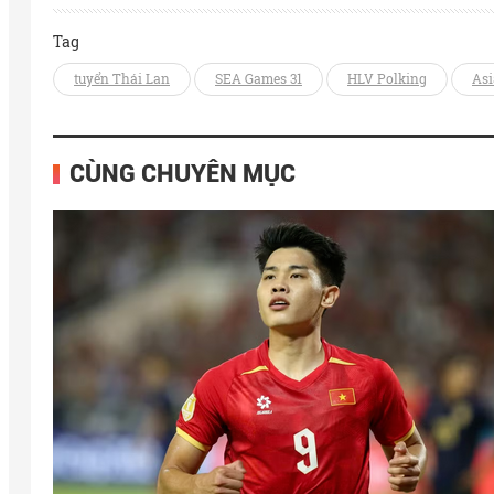
Tag
tuyển Thái Lan
SEA Games 31
HLV Polking
Asi
CÙNG CHUYÊN MỤC