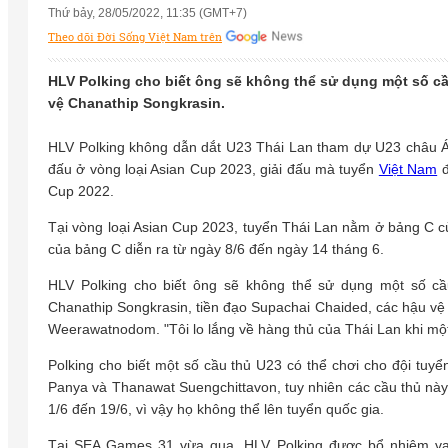
Thứ bảy, 28/05/2022, 11:35 (GMT+7)
Theo dõi Đời Sống Việt Nam trên
HLV Polking cho biết ông sẽ không thể sử dụng một số cầu
vệ Chanathip Songkrasin.
HLV Polking không dẫn dắt U23 Thái Lan tham dự U23 châu Á 
đấu ở vòng loại Asian Cup 2023, giải đấu mà tuyển
Việt Nam
đ
Cup 2022.
Tại vòng loại Asian Cup 2023, tuyển Thái Lan nằm ở bảng C cù
của bảng C diễn ra từ ngày 8/6 đến ngày 14 tháng 6.
HLV Polking cho biết ông sẽ không thể sử dụng một số cầu
Chanathip Songkrasin, tiền đạo Supachai Chaided, các hậu vệ
Weerawatnodom. "Tôi lo lắng về hàng thủ của Thái Lan khi một s
Polking cho biết một số cầu thủ U23 có thể chơi cho đội tu
Panya và Thanawat Suengchittavon, tuy nhiên các cầu thủ này
1/6 đến 19/6, vì vậy họ không thể lên tuyển quốc gia.
Tại SEA Games 31 vừa qua, HLV Polking được bổ nhiệm vai