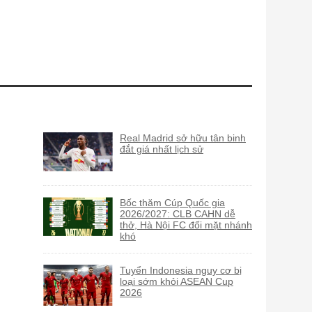
Real Madrid sở hữu tân binh
đắt giá nhất lịch sử
Bốc thăm Cúp Quốc gia
2026/2027: CLB CAHN dễ
thở, Hà Nội FC đối mặt nhánh
khó
Tuyển Indonesia nguy cơ bị
loại sớm khỏi ASEAN Cup
2026