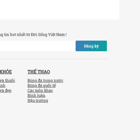
 tin hot nhất từ Đời Sống Việt Nam !
Đăng ký
 KHỎE
THỂ THAO
và thuốc
Bóng đá trong nước
ính
Bóng đá quốc tế
và đẹp
Các môn khác
Bình luận
Hậu trường