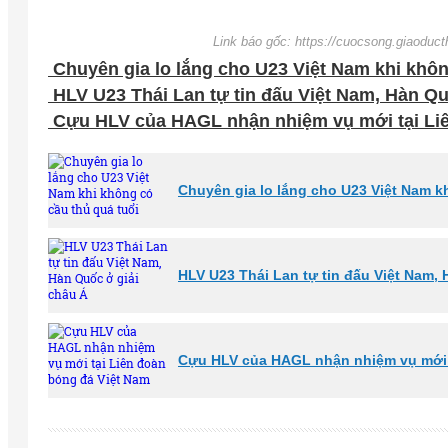
Link báo gốc: https://cuocsong.giaoduct
Chuyên gia lo lắng cho U23 Việt Nam khi khôn
HLV U23 Thái Lan tự tin đấu Việt Nam, Hàn Qu
Cựu HLV của HAGL nhận nhiệm vụ mới tại Liê
Chuyên gia lo lắng cho U23 Việt Nam k
HLV U23 Thái Lan tự tin đấu Việt Nam,
Cựu HLV của HAGL nhận nhiệm vụ mới 