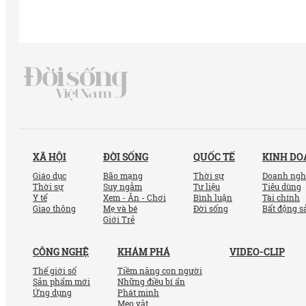
XÃ HỘI
ĐỜI SỐNG
QUỐC TẾ
KINH D
Giáo dục
Bão mạng
Thời sự
Doanh ngh
Thời sự
Suy ngẫm
Tư liệu
Tiêu dùng
Y tế
Xem - Ăn - Chơi
Bình luận
Tài chính
Giao thông
Mẹ và bé
Đời sống
Bất động s
Giới Trẻ
CÔNG NGHỆ
KHÁM PHÁ
VIDEO-CLIP
Thế giới số
Tiềm năng con người
Sản phẩm mới
Những điều bí ẩn
Ứng dụng
Phát minh
Mẹo vặt