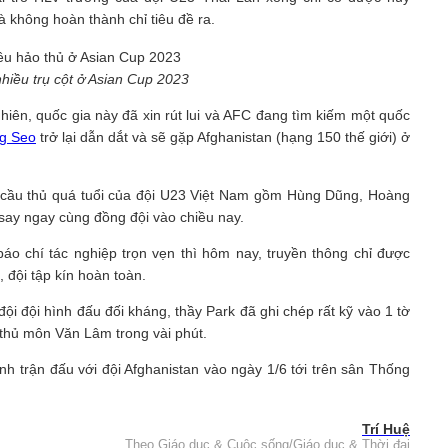
à không hoàn thành chỉ tiêu đề ra.
hiều trụ cột ở Asian Cup 2023
hiên, quốc gia này đã xin rút lui và AFC đang tìm kiếm một quốc
g Seo
trở lại dẫn dắt và sẽ gặp Afghanistan (hạng 150 thế giới) ở
 3 cầu thủ quá tuổi của đội U23 Việt Nam gồm Hùng Dũng, Hoàng
 say ngay cùng đồng đội vào chiều nay.
báo chí tác nghiệp trọn vẹn thì hôm nay, truyền thông chỉ được
 đội tập kín hoàn toàn.
đội đội hình đấu đối kháng, thầy Park đã ghi chép rất kỹ vào 1 tờ
ới thủ môn Văn Lâm trong vài phút.
 trận đấu với đội Afghanistan vào ngày 1/6 tới trên sân Thống
Trí Huệ
Theo Giáo dục & Cuộc sống/Giáo dục & Thời đại