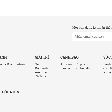
Mời bạn đăng ký nhận thông
OANH
GIẢI TRÍ
CẢNH BÁO
SỨC
iệp - Doanh nhân
Sao
An toàn thực phẩm
Bệnh 
Điện ảnh
Bảo vệ người tiêu dùng
Giới t
Âm nhạc
Khỏe 
ản
Thời trang
GÓC NHÌN