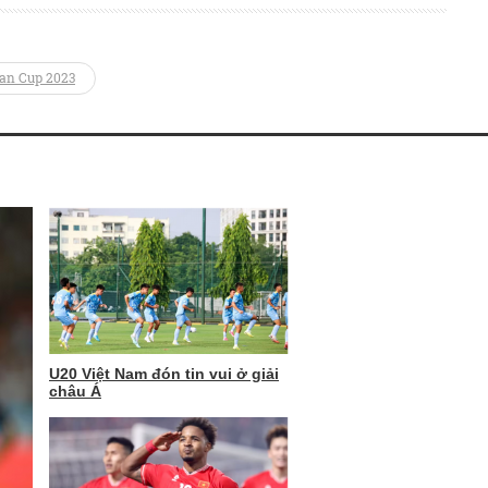
an Cup 2023
U20 Việt Nam đón tin vui ở giải
châu Á