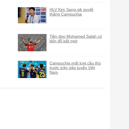
HLV Kim Sang-sik quyết
thắng Campuchia
Tiền đạo Mohamed Salah có
bến đỗ bất ngờ
Campuchia mất loạt cầu thủ
trước trận gặp tuyển Việt
Nam