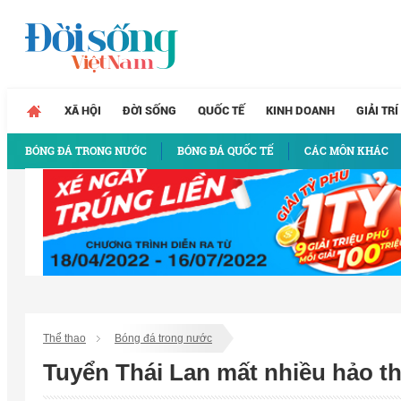
XÃ HỘI
ĐỜI SỐNG
QUỐC TẾ
KINH DOANH
GIẢI TRÍ
BÓNG ĐÁ TRONG NƯỚC
BÓNG ĐÁ QUỐC TẾ
CÁC MÔN KHÁC
Thể thao
Bóng đá trong nước
Tuyển Thái Lan mất nhiều hảo t