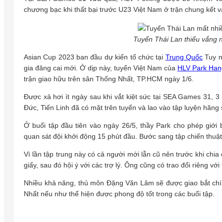
chương bạc khi thất bại trước U23 Việt Nam ở trận chung kết v
Tuyển Thái Lan thiếu vắng n
Asian Cup 2023 ban đầu dự kiến tổ chức tại
Trung Quốc
Tuy n
gia đăng cai mới.
Ở dịp này, tuyển Việt Nam của
HLV Park Han
trận giao hữu trên sân Thống Nhất, TP.HCM ngày 1/6.
Được xả hơi ít ngày sau khi vắt kiệt sức tại SEA Games 31,
Đức, Tiến Linh đã có mặt trên tuyển và lao vào tập luyện hăng
Ở buổi tập đầu tiên vào ngày 26/5, thầy Park cho phép giới 
quan sát đội khởi động 15 phút đầu. Bước sang tập chiến thuật,
Vì lần tập trung này có cả người mới lẫn cũ nên trước khi chia 
giấy, sau đó hội ý với các trợ lý. Ông cũng có trao đổi riêng v
Nhiều khả năng, thủ môn Đặng Văn Lâm sẽ được giao bắt chính
Nhất nếu như thể hiện được phong độ tốt trong các buổi tập.