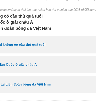
hoidai.vn/tuyen-thai-lan-mat-nhieu-hao-thu-o-asian-cup-2023-n8056.html
g có cầu thủ quá tuổi
ốc ở giải châu Á
n đoàn bóng đá Việt Nam
hi không có cầu thủ quá tuổi
 Hàn Quốc ở giải châu Á
tại Liên đoàn bóng đá Việt Nam