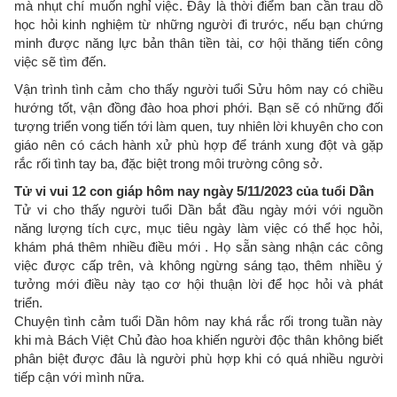
mà nhụt chí muốn nghỉ việc. Đây là thời điểm ban cần trau dồ
học hỏi kinh nghiệm từ những người đi trước, nếu bạn chứng
minh được năng lực bản thân tiền tài, cơ hội thăng tiến công
việc sẽ tìm đến.
Vận trình tình cảm cho thấy người tuổi Sửu hôm nay có chiều
hướng tốt, vận đồng đào hoa phơi phới. Bạn sẽ có những đối
tượng triển vong tiến tới làm quen, tuy nhiên lời khuyên cho con
giáo nên có cách hành xử phù hợp để tránh xung đột và gặp
rắc rối tình tay ba, đặc biệt trong môi trường công sở.
Tử vi vui 12 con giáp hôm nay ngày 5/11/2023 của tuổi Dần
Tử vi cho thấy người tuổi Dần bắt đầu ngày mới với nguồn
năng lượng tích cực, mục tiêu ngày làm việc có thể học hỏi,
khám phá thêm nhiều điều mới . Họ sẵn sàng nhận các công
việc được cấp trên, và không ngừng sáng tạo, thêm nhiều ý
tưởng mới điều này tạo cơ hội thuận lời để học hỏi và phát
triển.
Chuyện tình cảm tuổi Dần hôm nay khá rắc rối trong tuần này
khi mà Bách Việt Chủ đào hoa khiến người độc thân không biết
phân biệt được đâu là người phù hợp khi có quá nhiều người
tiếp cận với mình nữa.