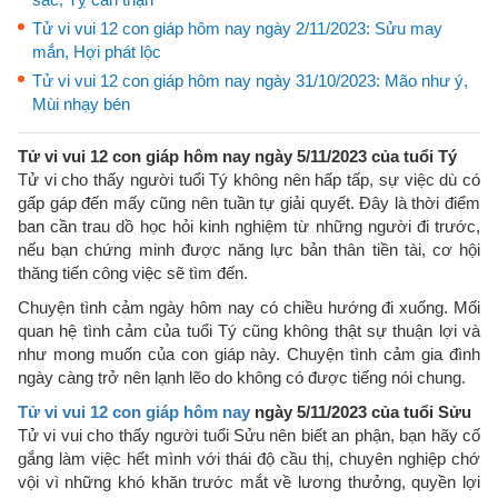
Tử vi vui 12 con giáp hôm nay ngày 2/11/2023: Sửu may
mắn, Hợi phát lộc
Tử vi vui 12 con giáp hôm nay ngày 31/10/2023: Mão như ý,
Mùi nhạy bén
Tử vi vui 12 con giáp hôm nay ngày 5/11/2023 của tuổi Tý
Tử vi cho thấy người tuổi Tý không nên hấp tấp, sự việc dù có
gấp gáp đến mấy cũng nên tuần tự giải quyết. Đây là thời điểm
ban cần trau dồ học hỏi kinh nghiệm từ những người đi trước,
nếu bạn chứng minh được năng lực bản thân tiền tài, cơ hội
thăng tiến công việc sẽ tìm đến.
Chuyện tình cảm ngày hôm nay có chiều hướng đi xuống. Mối
quan hệ tình cảm của tuổi Tý cũng không thật sự thuận lợi và
như mong muốn của con giáp này. Chuyện tình cảm gia đình
ngày càng trở nên lạnh lẽo do không có được tiếng nói chung.
Tử vi vui 12 con giáp hôm nay
ngày 5/11/2023 của tuổi Sửu
Tử vi vui cho thấy người tuổi Sửu nên biết an phận, bạn hãy cố
gắng làm việc hết mình với thái độ cầu thị, chuyên nghiệp chớ
vội vì những khó khăn trước mắt về lương thưởng, quyền lợi