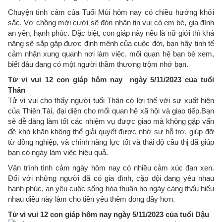
Chuyện tình cảm của Tuổi Mùi hôm nay có chiều hướng khởi
sắc. Vợ chồng mới cưới sẽ đón nhận tin vui có em bé, gia đình
an yên, hạnh phúc. Đặc biệt, con giáp này nếu là nữ giới thì khả
năng sẽ sắp gặp được định mệnh của cuộc đời, bạn hãy tinh tế
cảm nhận xung quanh nơi làm việc, mối quan hệ bạn bè xem,
biết đâu đang có một người thầm thương trộm nhớ bạn.
Tử vi vui 12 con giáp hôm nay ngày 5/11/2023 của tuổi
Thân
Tử vi vui cho thấy người tuổi Thân có lợi thế với sự xuất hiện
của Thiên Tài, đại diện cho mối quan hệ xã hội và giao tiếp.Bạn
sẽ dễ dàng làm tốt các nhiệm vụ được giao mà không gặp vấn
đề khó khăn không thể giải quyết được nhờ sự hỗ trợ, giúp đỡ
từ đồng nghiệp, và chính năng lực tốt và thái độ cầu thị đã giúp
bạn có ngày làm việc hiệu quả.
Vận trình tình cảm ngày hôm nay có nhiều cảm xúc đan xen.
Đối với những người đã có gia đình, cặp đội đang yêu nhau
hạnh phúc, an yêu cuộc sống hòa thuận họ ngày càng thấu hiểu
nhau điều này làm cho tiền yêu thêm đong đầy hơn.
Tử vi vui 12 con giáp hôm nay ngày 5/11/2023 của tuổi Dậu