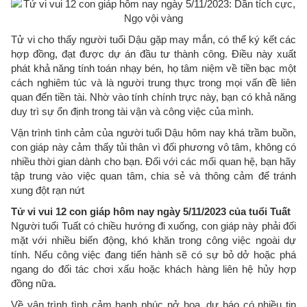
Tử vi cho thấy người tuổi Dậu gặp may mắn, có thể ký kết các
hợp đồng, đạt được dự án đầu tư thành công. Điều này xuất
phát khả năng tính toán nhạy bén, họ tâm niệm về tiền bạc một
cách nghiêm túc và là người trung thực trong mọi vấn đề liên
quan đến tiền tài. Nhờ vào tính chính trực này, bạn có khả năng
duy trì sự ổn định trong tài vận và công việc của mình.
Vận trình tình cảm của người tuổi Dậu hôm nay khá trầm buồn,
con giáp này cảm thấy tủi thân vì đối phương vô tâm, không có
nhiều thời gian dành cho bạn. Đối với các mối quan hệ, bạn hãy
tập trung vào việc quan tâm, chia sẻ và thông cảm để tránh
xung đột rạn nứt
Tử vi vui 12 con giáp hôm nay ngày 5/11/2023 của tuổi Tuất
Người tuổi Tuất có chiều hướng đi xuống, con giáp này phải đối
mặt với nhiều biến động, khó khăn trong công việc ngoài dự
tính. Nếu công việc đang tiến hành sẽ có sự bỏ dở hoặc phá
ngang do đối tác chơi xấu hoặc khách hàng liên hệ hủy hợp
đồng nữa.
Về vận trình tình cảm hạnh phúc nở hoa, dự báo có nhiều tin