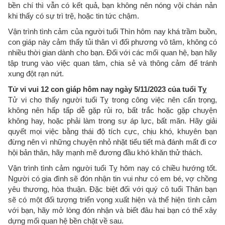
bền chí thì vẫn có kết quả, bạn không nên nóng vội chán nản
khi thấy có sự trì trệ, hoặc tin tức chậm.
Vận trình tình cảm của người tuổi Thìn hôm nay khá trầm buồn,
con giáp này cảm thấy tủi thân vì đối phương vô tâm, không có
nhiều thời gian dành cho bạn. Đối với các mối quan hệ, bạn hãy
tập trung vào việc quan tâm, chia sẻ và thông cảm để tránh
xung đột rạn nứt.
Tử vi vui 12 con giáp hôm nay ngày 5/11/2023 của tuổi Tỵ
Tử vi cho thấy người tuổi Tỵ trong công việc nên cẩn trọng,
không nên hấp tấp dễ gặp rủi ro, bất trắc hoặc gặp chuyện
không hay, hoặc phải làm trong sự áp lực, bất mãn. Hãy giải
quyết mọi việc bằng thái độ tích cực, chịu khó, khuyên bạn
đừng nên vì những chuyện nhỏ nhặt tiểu tiết mà đánh mất đi cơ
hội bản thân, hãy mạnh mẽ đương đầu khó khăn thử thách.
Vận trình tình cảm người tuổi Tỵ hôm nay có chiều hướng tốt.
Người có gia đình sẽ đón nhận tin vui như có em bé, vợ chồng
yêu thương, hòa thuận. Đặc biệt đối với quý cô tuổi Thân bạn
sẽ có một đối tượng triển vọng xuất hiện và thể hiện tình cảm
với bạn, hãy mở lòng đón nhận và biết đâu hai bạn có thể xây
dựng mối quan hệ bền chặt về sau.