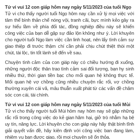
Tử vi vui 12 con giáp hôm nay ngày 5/11/2023 của tuổi Ngọ
Tử vi cho thấy người tuổi Ngọ hôm nay cần xử lý mọi việc với
tâm thế bình thản chế nóng vội, tranh cãi, bực mình kẻo gây ra
sự hiểu lầm về phía đối tác, đồng nghiệp điều này sẽ khiến
công việc của bạn dễ gặp sự đảo lộn không như ý. Lời khuyên
cho người tuổi Ngọ làm việc cần linh hoạt, nên lấy tình cảm sự
giao thiệp đi trước thậm chí cần phải chịu chút thiệt thòi một
chút, tài lộc, tin tốt lành sẽ đến về sau.
Chuyện tình cảm của con giáp này có chiều hướng đi xuống,
những người độc thân trao tình cảm sai đối tượng, bạn hy sinh
nhiều thứ, thời gian tiền bạc cho mối quan hệ không thực tế.
Mối quan hệ vợ chồng cũng nhiều chuyện rắc rối, vợ chồng
thường xuyên cái vã, mâu thuẫn xuất phát từ các vấn đề chăm
sóc con cái, tài chính.
Tử vi vui 12 con giáp hôm nay ngày 5/11/2023 của tuổi Mùi
Tử vi cho thấy người tuổi Mùi hôm nay hôm nay sẽ gặp những
rắc rối trong công việc do kẻ gian hãm hại, giở trò nhằm hạ bệ
uy tín, năng lực. Lời khuyên cho con giáp này hãy thật bình tĩnh
giải quyết vấn đề, hãy kiên định với công việc ban đang làm,
nhiệm vụ bạn được giao, rồi mọi chuyện sẽ ổn thỏa.