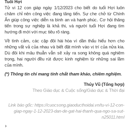
Tuổi Hợi
Tử vi 12 con giáp ngày 1/12/2023 cho biết do tuổi Hợi luôn
chăm chỉ nên công việc đang tăng tiến. Sự che chở từ Chính
Ấn giúp công việc diễn ra bình an và hạnh phúc. Cơ hội thăng
tiến trong sự nghiệp là khả thi, và người tuổi Hợi đang tìm
hướng đi mới với mục tiêu rõ ràng.
Về tình cảm, các cặp đôi hài hòa vì dần thấu hiểu hơn cho
những vất vả của nhau và biết đặt mình vào vị trí của nửa kia.
Dù đôi khi mâu thuẫn vẫn sẽ xảy ra song không quá nghiêm
trọng, hai người đều rút được kinh nghiệm từ những sai lầm
của mình.
(*) Thông tin chỉ mang tính chất tham khảo, chiêm nghiệm.
Thúy Vũ (Tổng hợp)
Theo Giáo dục & Cuộc sống/Giáo dục & Thời đại
Link báo gốc: https://cuocsong.giaoducthoidai.vn/tu-vi-12-con-
giap-ngay-1-12-2023-dan-de-gat-hai-thanh-qua-ngo-sa-sut-
n25011.html