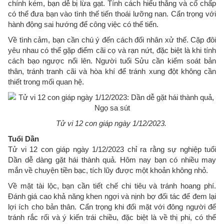
chính kém, bạn dễ bị lừa gạt. Tính cách hiếu thắng và cố chấp
có thể đưa bạn vào tình thế tiến thoái lưỡng nan. Cẩn trọng với
hành động sai hướng để công việc có thể tiến.
Về tình cảm, bạn cần chú ý đến cách đối nhân xử thế. Cặp đôi
yêu nhau có thể gặp điểm cãi cọ và rạn nứt, đặc biệt là khi tính
cách bạo ngược nổi lên. Người tuổi Sửu cần kiểm soát bản
thân, tránh tranh cãi và hòa khí để tránh xung đột không cần
thiết trong mối quan hệ.
Tử vi 12 con giáp ngày 1/12/2023.
Tuổi Dần
Tử vi 12 con giáp ngày 1/12/2023 chỉ ra rằng sự nghiệp tuổi
Dần dễ dàng gặt hái thành quả. Hôm nay bạn có nhiều may
mắn về chuyện tiền bạc, tích lũy được một khoản không nhỏ.
Về mặt tài lộc, bạn cần tiết chế chi tiêu và tránh hoang phí.
Đánh giá cao khả năng khen ngợi và nịnh bợ đối tác để đem lại
lợi ích cho bản thân. Cẩn trọng khi đối mặt với đông người để
tránh rắc rối và ý kiến trái chiều, đặc biệt là về thị phi, có thể