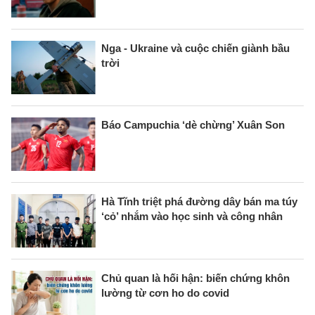
Nga - Ukraine và cuộc chiến giành bầu
trời
Báo Campuchia ‘dè chừng’ Xuân Son
Hà Tĩnh triệt phá đường dây bán ma túy
‘cỏ’ nhắm vào học sinh và công nhân
Chủ quan là hối hận: biến chứng khôn
lường từ cơn ho do covid