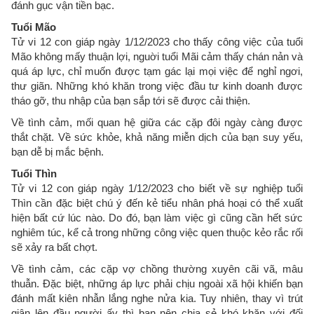
đánh gục vận tiền bạc.
Tuổi Mão
Tử vi 12 con giáp ngày 1/12/2023 cho thấy công việc của tuổi
Mão không mấy thuận lợi, nguời tuổi Mãi cảm thấy chán nản và
quá áp lực, chỉ muốn được tạm gác lại mọi việc để nghỉ ngơi,
thư giãn. Những khó khăn trong việc đầu tư kinh doanh được
tháo gỡ, thu nhập của bạn sắp tới sẽ được cải thiện.
Về tình cảm, mối quan hệ giữa các cặp đôi ngày càng được
thắt chặt. Về sức khỏe, khả năng miễn dịch của bạn suy yếu,
bạn dễ bị mắc bệnh.
Tuổi Thìn
Tử vi 12 con giáp ngày 1/12/2023 cho biết về sự nghiệp tuổi
Thìn cần đặc biệt chú ý đến kẻ tiểu nhân phá hoại có thể xuất
hiện bất cứ lúc nào. Do đó, bạn làm việc gì cũng cần hết sức
nghiêm túc, kể cả trong những công việc quen thuộc kẻo rắc rối
sẽ xảy ra bất chợt.
Về tình cảm, các cặp vợ chồng thường xuyên cãi vã, mâu
thuẫn. Đặc biệt, những áp lực phải chịu ngoài xã hội khiến bạn
đánh mất kiên nhẫn lắng nghe nửa kia. Tuy nhiên, thay vì trút
giận lên đầu người ấy thì bạn nên chia sẻ khó khăn với đối