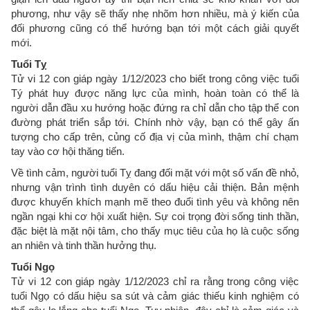
phương, như vậy sẽ thấy nhẹ nhõm hơn nhiều, mà ý kiến của
đối phương cũng có thể hướng bạn tới một cách giải quyết
mới.
Tuổi Tỵ
Tử vi 12 con giáp ngày 1/12/2023 cho biết trong công việc tuổi
Tý phát huy được năng lực của mình, hoàn toàn có thể là
người dẫn đầu xu hướng hoặc đứng ra chỉ dẫn cho tập thể con
đường phát triển sắp tới. Chính nhờ vậy, bạn có thể gây ấn
tượng cho cấp trên, củng cố địa vị của mình, thậm chí chạm
tay vào cơ hội thăng tiến.
Về tình cảm, người tuổi Tỵ đang đối mặt với một số vấn đề nhỏ,
nhưng vận trình tình duyên có dấu hiệu cải thiện. Bản mệnh
được khuyến khích mạnh mẽ theo đuổi tình yêu và không nên
ngần ngại khi cơ hội xuất hiện. Sự coi trọng đời sống tinh thần,
đặc biệt là mặt nội tâm, cho thấy mục tiêu của họ là cuộc sống
an nhiên và tinh thần hưởng thụ.
Tuổi Ngọ
Tử vi 12 con giáp ngày 1/12/2023 chỉ ra rằng trong công việc
tuổi Ngọ có dấu hiệu sa sút và cảm giác thiếu kinh nghiệm có