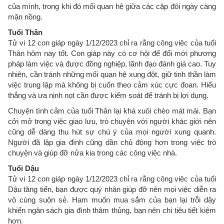
của mình, trong khi đó mối quan hệ giữa các cặp đôi ngày càng
mặn nồng.
Tuổi Thân
Tử vi 12 con giáp ngày 1/12/2023 chỉ ra rằng công việc của tuổi
Thân hôm nay tốt. Con giáp này có cơ hội để đổi mới phương
pháp làm việc và được đồng nghiệp, lãnh đạo đánh giá cao. Tuy
nhiên, cần tránh những mối quan hệ xung đột, giữ tinh thần làm
việc trung lập mà không bị cuốn theo cảm xúc cực đoan. Hiếu
thắng và ưa nịnh nọt cần được kiểm soát để tránh bị lợi dụng.
Chuyện tình cảm của tuổi Thân lại khá xuôi chèo mát mái. Bạn
cởi mở trong việc giao lưu, trò chuyện với người khác giới nên
cũng dễ dàng thu hút sự chú ý của mọi người xung quanh.
Người đã lập gia đình cũng dần chủ động hơn trong việc trò
chuyện và giúp đỡ nửa kia trong các công việc nhà.
Tuổi Dậu
Tử vi 12 con giáp ngày 1/12/2023 chỉ ra rằng công việc của tuổi
Dậu tăng tiến, bạn được quý nhân giúp đỡ nên mọi việc diễn ra
vô cùng suôn sẻ. Ham muốn mua sắm của bạn lại trỗi dậy
khiến ngân sách gia đình thâm thủng, bạn nên chi tiêu tiết kiệm
hơn.