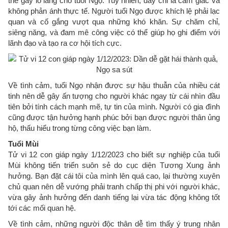
thể gây lo lắng cho tuổi Ngọ. Tuy nhiên, đây chỉ là cảm giác và
không phản ánh thực tế. Người tuổi Ngọ được khích lệ phải lạc
quan và cố gắng vượt qua những khó khăn. Sự chăm chỉ,
siêng năng, và đam mê công việc có thể giúp họ ghi điểm với
lãnh đạo và tạo ra cơ hội tích cực.
Về tình cảm, tuổi Ngọ nhận được sự hậu thuẫn của nhiều cát
tinh nên dễ gây ấn tượng cho người khác ngay từ cái nhìn đầu
tiên bởi tính cách mạnh mẽ, tự tin của mình. Người có gia đình
cũng được tận hưởng hạnh phúc bởi bạn được người thân ủng
hộ, thấu hiểu trong từng công việc bạn làm.
Tuổi Mùi
Tử vi 12 con giáp ngày 1/12/2023 cho biết sự nghiệp của tuổi
Mùi không tiến triển suôn sẻ do cục diện Tương Xung ảnh
hưởng. Bạn đặt cái tôi của mình lên quá cao, lại thường xuyên
chủ quan nên dễ vướng phải tranh chấp thị phi với người khác,
vừa gây ảnh hưởng đến danh tiếng lại vừa tác động không tốt
tới các mối quan hệ.
Về tình cảm, những người độc thân dễ tìm thấy ý trung nhân