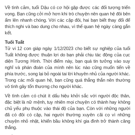
Về tình cảm, tuổi Dậu có cơ hội gặp được các đối tượng triển
vọng. Bạn cũng cởi mở hơn khi trò chuyện nên quan hệ đôi bên
ấm lên nhanh chóng. Với các cặp đôi, hai bạn biết thay đổi để
thích nghi và bao dung cho nhau, vì thế quan hệ ngày càng gắn
kết.
Tuổi Tuất
Tử vi 12 con giáp ngày 1/12/2023 cho biết sự nghiệp của tuổi
Tuất không được thuận lợi do bạn phải chịu tác động của cục
diện Tương Hình. Thời điểm này, bạn quá tin tưởng vào suy
nghĩ và phán đoán của mình nên lúc nào cũng muốn tiến về
phía trước, song lại bỏ ngoài tai lời khuyên nhủ của người khác.
Trong các mối quan hệ, bạn cũng quá thẳng thắn nên thường
vô tình gây tổn thương cho người khác.
Về tình cảm có chút ít dấu hiệu khởi sắc với người độc thân,
đặc biệt là nữ mệnh, tuy nhiên mọi chuyện có thành hay không
chủ yếu phụ thuộc vào thái độ của bạn. Còn với những người
đã có đôi có cặp, hai người thường xuyên cãi cọ vì những
chuyện nhỏ nhặt, khiến bầu không khí gia đình trở thành căng
thẳng.