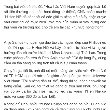
Trong bài viết có tiêu đề: "Hoa hậu Việt Nam quyên góp toàn bộ
số tiền thưởng cho các hoạt động từ thiện", CNN nhấn mạnh:
"H'Hen Niê đã dành tất cả các giải thưởng mà cô ấy nhận được
sau cuộc thi để thực hiện ước mơ của mình là xây dựng các
thư viện và trường học cho trẻ em tại các khu vực nông thôn".
Anjo Santos - chuyên gia đào tạo các người đẹp của Philippines
- hết lời ngợi ca H'Hen Niê và bày tỏ niềm tự hào vì là người
hướng dẫn cô trước khi đi thi Miss Universe tại Thái Lan. Trong
cuộc phỏng vấn trên tờ Pep, Anjo chia sẻ: "Cô ấy lộng lẫy, dũng
cảm và tỏa sáng nhưng trên tất cả là sự chân thành".
Chuyên gia tiết lộ, anh đã có một tháng làm việc với H'Hen Niê
tại TP HCM qua lời mời của giám đốc quốc gia Miss Universe
Việt Nam: "Tôi hướng dẫn tư thế, dáng đứng, cách catwalk và
trang điểm. Sau đó, tôi thiết kế dáng đi trên sân khấu phù hợp
với cô ấy và bộ đầm sẽ mặc (chiếc váy vàng H'Hen Niê đã
mặc và xoay 360 độ tại bán kết).
Không chỉ Pep, nhiều tờ báo Philippines đăng bài về H'Hen Niê
và dành nhiều lời khen ngợi về vẻ đẹp cũng như ý chí, nghị lực