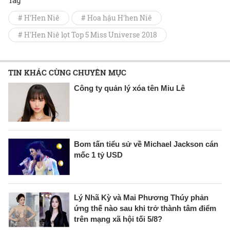
Tag
# H'Hen Niê
# Hoa hậu H'hen Niê
# H'Hen Niê lọt Top 5 Miss Universe 2018
TIN KHÁC CÙNG CHUYÊN MỤC
Công ty quản lý xóa tên Miu Lê
Bom tấn tiểu sử về Michael Jackson cán
mốc 1 tỷ USD
Lý Nhã Kỳ và Mai Phương Thúy phản
ứng thế nào sau khi trở thành tâm điểm
trên mạng xã hội tối 5/8?