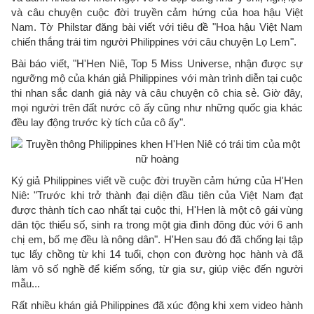
và câu chuyện cuộc đời truyền cảm hứng của hoa hậu Việt
Nam. Tờ Philstar đăng bài viết với tiêu đề "Hoa hậu Việt Nam
chiến thắng trái tim người Philippines với câu chuyện Lọ Lem".
Bài báo viết, "H'Hen Niê, Top 5 Miss Universe, nhận được sự
ngưỡng mộ của khán giả Philippines với màn trình diễn tại cuộc
thi nhan sắc danh giá này và câu chuyện cô chia sẻ. Giờ đây,
mọi người trên đất nước cô ấy cũng như những quốc gia khác
đều lay động trước kỳ tích của cô ấy".
Ký giả Philippines viết về cuộc đời truyền cảm hứng của H'Hen
Niê: "Trước khi trở thành đại diện đầu tiên của Việt Nam đạt
được thành tích cao nhất tại cuộc thi, H'Hen là một cô gái vùng
dân tộc thiểu số, sinh ra trong một gia đình đông đúc với 6 anh
chị em, bố mẹ đều là nông dân". H'Hen sau đó đã chống lại tập
tục lấy chồng từ khi 14 tuổi, chọn con đường học hành và đã
làm vô số nghề để kiếm sống, từ gia sư, giúp việc đến người
mẫu...
Rất nhiều khán giả Philippines đã xúc động khi xem video hành