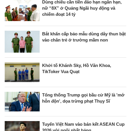
Dùng chiêu cần tiền đáo hạn ngân hạn,
nữ “8X” ở Quảng Ngãi huy động và
chiếm đoạt 14 tỷ
Bắt khẩn cấp bảo mẫu dùng dây thun bật
vào chân trẻ ở trường mầm non
Khởi tố Khánh Sky, Hồ Văn Khoa,
TikToker Vua Quạt
Tổng thống Trump gọi bầu cử Mỹ là 'mớ
hỗn độn', dọa trừng phạt Thụy Sĩ
Tuyển Việt Nam vào bán kết ASEAN Cup
2026 với ngôi nhất bảng