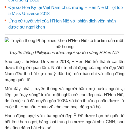
Đại sứ Hoa Kỳ tại Việt Nam chúc mừng H'Hen Niê khi lọt top
5 Miss Universe 2018
Ứng xử tuyệt vời của H'Hen Niê với phiên dịch viên nhận
được sự ngợi khen
Truyền thông Philippines khen ngợi sự tỏa sáng H'Hen Niê
Sau cuộc thi Miss Universe 2018, H’Hen Niê trở thành cái tên
được thế giới quan tâm. Nhất cử, nhất động của người đẹp Việt
Nam đều thu hút sự chú ý đặc biệt của báo chí và cộng đồng
mạng quốc tế.
Mới đây nhất, truyền thông và người hâm mộ nước ngoài lại
tiếp tục "dậy sóng" trước một nghĩa cử cao đẹp của H'Hen Niê,
đó là việc cô đã quyên góp 100% số tiền thưởng nhận được từ
cuộc thi Hoa hậu Hoàn vũ cho các hoạt động xã hội.
Hành động tuyệt vời của người đẹp Ê Đê được bạn bè quốc tế
hết lời khen ngợi, hàng loạt trang tin nước ngoài như CNN, sau
đó cũng đăng bài chia sẻ.