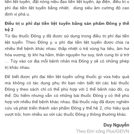
tiền liệt tuyến, đặt nòng niệu đạo tiền liệt tuyến, áp điện, điều trị u
phì đại tiền liệt tuyến bằng nhiệt, dùng siêu âm cường độ cao
định vị phá u.
Điều trị u phì đại tiền liệt tuyến bằng sản phẩm Đông y thế
hệ 2
Từ lâu thuốc Đông y đã được sử dụng trong điều trị phì đại tiền
liệt tuyến. Theo Đông y, u phì đại tiền liệt tuyến được chia ra
nhiều thể bệnh khác nhau: thấp nhiệt ú trệ vùng hạ tiêu, âm hư
hỏa vượng, tỳ khí hạ hãm, thân nguyên hư suy, tinh cung bí ứ trở
… Tùy vào cơ địa mỗi bệnh nhân mà Đông y sẽ có những phép
trị khác nhau.
Để biết được phì đại tiền liệt tuyến uống thuốc gì vừa hiệu quả
mà không có tác dụng phụ thì bạn nên biết tới các bài thuốc
Đông y theo sách chỉ có thể phù hợp với 1 thể bệnh nào đó, cụ
thể. Dù hiếm nhưng vẫn có những bài thuốc Đông y có thể phù
hợp với nhiều thể bệnh khác nhau. Bài thuốc này đã được nghiên
cứu và phát triển thành sản phẩm Đông y thế hệ 2, cho hiệu quả
vượt trội, hơn nhiều so với các thuốc Đông y thông thường khác.
Duy Nguyễn
Theo Đời sống Plus/GĐVN