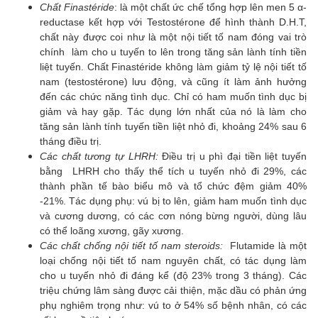
Chất Finastéride
: là một chất ức chế tổng hợp lên men 5 α-
reductase kết hợp với Testostérone để hình thành D.H.T,
chất này được coi như là một nội tiết tố nam đóng vai trò
chính làm cho u tuyến to lên trong tăng sản lành tính tiền
liệt tuyến. Chất Finastéride không làm giảm tỷ lệ nội tiết tố
nam (testostérone) lưu động, và cũng ít làm ảnh hưởng
đến các chức năng tình dục. Chỉ có ham muốn tình dục bị
giảm và hay gặp. Tác dụng lớn nhất của nó là làm cho
tăng sản lành tính tuyến tiền liệt nhỏ đi, khoảng 24% sau 6
tháng điều trị.
Các chất tương tự LHRH:
Điều trị u phì đại tiền liệt tuyến
bằng LHRH cho thấy thể tích u tuyến nhỏ đi 29%, các
thành phần tế bào biểu mô và tổ chức đệm giảm 40%
-21%. Tác dụng phụ: vú bị to lên, giảm ham muốn tình dục
và cương dương, có các cơn nóng bừng người, dùng lâu
có thể loãng xương, gãy xương.
Các chất chống nội tiết tố nam steroids:
Flutamide là một
loại chống nội tiết tố nam nguyên chất, có tác dụng làm
cho u tuyến nhỏ đi đáng kể (độ 23% trong 3 tháng). Các
triệu chứng lâm sàng được cải thiện, mặc dầu có phản ứng
phụ nghiêm trọng như: vú to ở 54% số bệnh nhân, có các