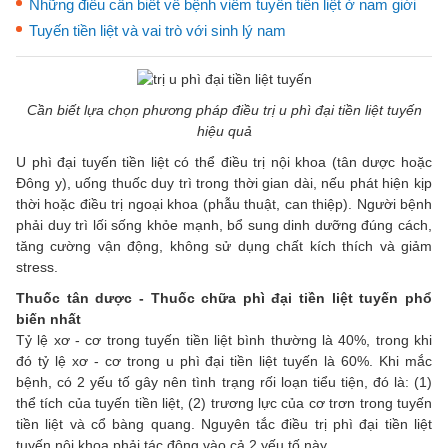
Những điều cần biết về bệnh viêm tuyến tiền liệt ở nam giới
Tuyến tiền liệt và vai trò với sinh lý nam
Cần biết lựa chọn phương pháp điều trị u phì đại tiền liệt tuyến
hiệu quả
U phì đại tuyến tiền liệt có thể điều trị nội khoa (tân dược hoặc
Đông y), uống thuốc duy trì trong thời gian dài, nếu phát hiện kịp
thời hoặc điều trị ngoại khoa (phẫu thuật, can thiệp). Người bệnh
phải duy trì lối sống khỏe mạnh, bổ sung dinh dưỡng đúng cách,
tăng cường vận động, không sử dụng chất kích thích và giảm
stress.
Thuốc tân dược - Thuốc chữa phì đại tiền liệt tuyến phổ
biến nhất
Tỷ lệ xơ - cơ trong tuyến tiền liệt bình thường là 40%, trong khi
đó tỷ lệ xơ - cơ trong u phì đại tiền liệt tuyến là 60%. Khi mắc
bệnh, có 2 yếu tố gây nên tình trạng rối loạn tiểu tiện, đó là: (1)
thể tích của tuyến tiền liệt, (2) trương lực của cơ trơn trong tuyến
tiền liệt và cổ bàng quang. Nguyên tắc điều trị phì đại tiền liệt
tuyến nội khoa phải tác động vào cả 2 yếu tố này.