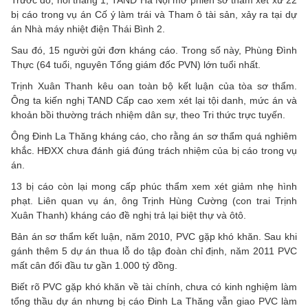
Trước đó, hồi tháng 1, TAND Hà Nội mở phiên sơ thẩm xét xử 22
bị cáo trong vụ án Cố ý làm trái và Tham ô tài sản, xảy ra tại dự
án Nhà máy nhiệt điện Thái Bình 2.
Sau đó, 15 người gửi đơn kháng cáo. Trong số này, Phùng Đình
Thực (64 tuổi, nguyên Tổng giám đốc PVN) lớn tuổi nhất.
Trịnh Xuân Thanh kêu oan toàn bộ kết luận của tòa sơ thẩm.
Ông ta kiến nghị TAND Cấp cao xem xét lại tội danh, mức án và
khoản bồi thường trách nhiệm dân sự, theo Tri thức trực tuyến.
Ông Đinh La Thăng kháng cáo, cho rằng án sơ thẩm quá nghiêm
khắc. HĐXX chưa đánh giá đúng trách nhiệm của bị cáo trong vụ
án.
13 bị cáo còn lại mong cấp phúc thẩm xem xét giảm nhẹ hình
phạt. Liên quan vụ án, ông Trịnh Hùng Cường (con trai Trịnh
Xuân Thanh) kháng cáo đề nghị trả lại biệt thự và ôtô.
Bản án sơ thẩm kết luận, năm 2010, PVC gặp khó khăn. Sau khi
gánh thêm 5 dự án thua lỗ do tập đoàn chỉ định, năm 2011 PVC
mất cân đối đầu tư gần 1.000 tỷ đồng.
Biết rõ PVC gặp khó khăn về tài chính, chưa có kinh nghiệm làm
tổng thầu dự án nhưng bị cáo Đinh La Thăng vẫn giao PVC làm