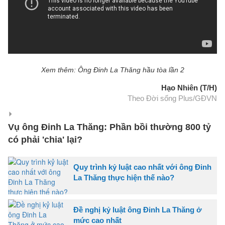
Xem thêm: Ông Đinh La Thăng hầu tòa lần 2
Hạo Nhiên (T/H)
Theo Đời sống Plus/GĐVN
Vụ ông Đinh La Thăng: Phần bồi thường 800 tỷ
có phải 'chia' lại?
Quy trình kỷ luật cao nhất với ông Đinh
La Thăng thực hiện thế nào?
Đề nghị kỷ luật ông Đinh La Thăng ở
mức cao nhất