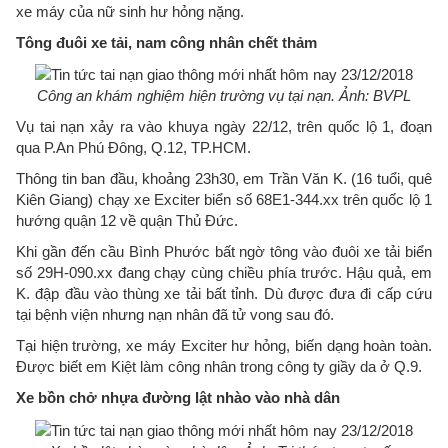
xe máy của nữ sinh hư hỏng nặng.
Tông đuôi xe tải, nam công nhân chết thảm
Công an khám nghiệm hiện trường vụ tại nạn. Ảnh: BVPL
Vụ tai nạn xảy ra vào khuya ngày 22/12, trên quốc lộ 1, đoạn
qua P.An Phú Đông, Q.12, TP.HCM.
Thông tin ban đầu, khoảng 23h30, em Trần Văn K. (16 tuổi, quê
Kiên Giang) chạy xe Exciter biển số 68E1-344.xx trên quốc lộ 1
hướng quận 12 về quận Thủ Đức.
Khi gần đến cầu Bình Phước bất ngờ tông vào đuôi xe tải biển
số 29H-090.xx đang chạy cùng chiều phía trước. Hậu quả, em
K. đập đầu vào thùng xe tải bất tỉnh. Dù được đưa đi cấp cứu
tại bệnh viện nhưng nạn nhân đã tử vong sau đó.
Tại hiện trường, xe máy Exciter hư hỏng, biến dạng hoàn toàn.
Được biết em Kiệt làm công nhân trong công ty giầy da ở Q.9.
Xe bồn chở nhựa đường lật nhào vào nhà dân