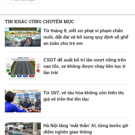
TIN KHÁC CÙNG CHUYÊN MỤC
Từ tháng 8, siết xử phạt vi phạm chăn
nuôi, đất đai và bổ sung quy định về ghế
an toàn cho trẻ em
CSGT đề xuất bố trí làn vượt riêng trên
cao tốc, xe không được chạy liên tục ở
làn trái
Từ 10/7, vé tàu hỏa không còn hiển thị
giá vé trên thẻ lên tàu
Hà Nội tăng 'mắt thần' AI, từng bước gỡ
điểm nghẽn giao thông