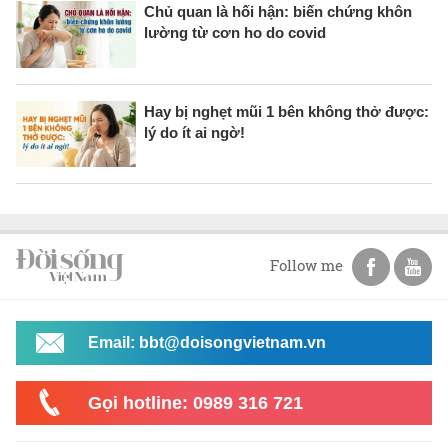
Chủ quan là hối hận: biến chứng khôn
lường từ cơn ho do covid
Hay bị nghẹt mũi 1 bên không thở được:
lý do ít ai ngờ!
Follow me
Email: bbt@doisongvietnam.vn
Gọi hotline: 0989 316 721