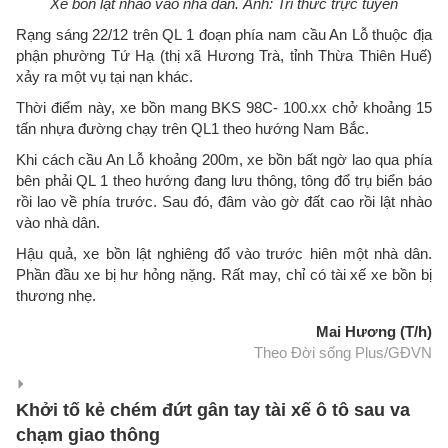
Xe bồn lật nhào vào nhà dân. Ảnh: Tri thức trực tuyến
Rạng sáng 22/12 trên QL 1 đoạn phía nam cầu An Lỗ thuộc địa
phận phường Tứ Hạ (thị xã Hương Trà, tỉnh Thừa Thiên Huế)
xảy ra một vụ tại nạn khác.
Thời điểm này, xe bồn mang BKS 98C- 100.xx chở khoảng 15
tấn nhựa đường chạy trên QL1 theo hướng Nam Bắc.
Khi cách cầu An Lỗ khoảng 200m, xe bồn bất ngờ lao qua phía
bên phải QL 1 theo hướng đang lưu thông, tông đổ trụ biển báo
rồi lao về phía trước. Sau đó, đâm vào gờ đất cao rồi lật nhào
vào nhà dân.
Hậu quả, xe bồn lật nghiêng đổ vào trước hiên một nhà dân.
Phần đầu xe bị hư hỏng nặng. Rất may, chỉ có tài xế xe bồn bị
thương nhẹ.
Mai Hương (T/h)
Theo Đời sống Plus/GĐVN
Khởi tố kẻ chém đứt gân tay tài xế ô tô sau va
chạm giao thông