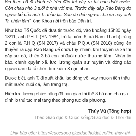
lớn theo bố đi đánh cá trên đập thì xảy ra tai nạn đuối nước.
Còn cháu nhỏ 3 tuổi ở nhà với mẹ. Trước đây đập Rào Băng do
người bố của anh Tr. thầu lại. Sau đó đến người chú và nay anh
Tr. nhận làm",
ông Khoa nói trên báo Dân trí.
Như báo Tổ Quốc đã đưa tin trước đó, vào khoảng 15h30 ngày
18/11, anh P.H.T. (SN 1984, trú tại xóm 6, xã Nam Thanh) cùng
2 con là P.H.Q (SN 2017) và cháu P.Q.A (SN 2018) cùng lên
thuyền ra đập Rào Băng để chơi.Tuy nhiên, khi thuyền ra xa thì
gặp sự cố, khiến 3 bố con bị đuối nước thương tâm. Nhận tin
báo, chính quyền xã, lực lượng quân sự huyện và đông đảo
người dân đã tổ chức tìm kiếm 3 nạn nhân.
Được biết, anh T. đi xuất khẩu lao động về, vay mượn tiền thầu
mặt nước nuôi cá, làm trang trại.
Hiện lực lượng chức năng đã bàn giao thi thể 3 bố con cho gia
đình lo thủ tục mai táng theo phong tục địa phương.
Thúy Vũ (Tổng hợp)
Theo Giáo dục & Cuộc sống/Giáo dục & Thời đại
Link báo gốc: https://cuocsong.giaoducthoidai.vn/tim-thay-thi-