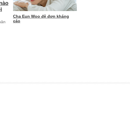
 nào
i
Cha Eun Woo đệ đơn kháng
cáo
hân