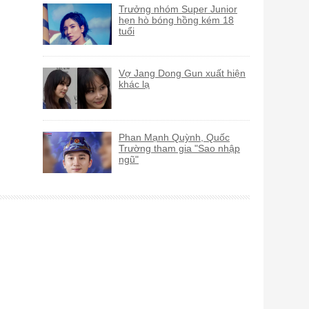
Trưởng nhóm Super Junior
hẹn hò bóng hồng kém 18
tuổi
Vợ Jang Dong Gun xuất hiện
khác lạ
Phan Mạnh Quỳnh, Quốc
Trường tham gia "Sao nhập
ngũ"