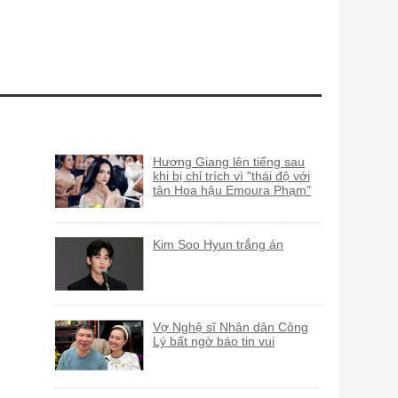
Hương Giang lên tiếng sau
khi bị chỉ trích vì "thái độ với
tân Hoa hậu Emoura Phạm"
Kim Soo Hyun trắng án
Vợ Nghệ sĩ Nhân dân Công
Lý bất ngờ báo tin vui