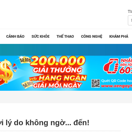
Tì
CẢNH BÁO
SỨC KHỎE
THỂ THAO
CÔNG NGHỆ
KHÁM PHÁ
 lý do không ngờ... đến!