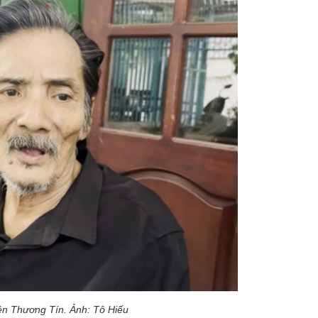
iên Thương Tín. Ảnh: Tô Hiếu