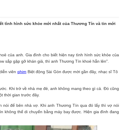
biết tình hình sức khỏe mới nhất của Thương Tín và tin mới
khoẻ của anh. Gia đình cho biết hiện nay tình hình sức khỏe của
w sắp gặp gỡ khán giả, thì anh Thương Tín khoẻ hẳn lên".
iễn viên
phim
Biệt động Sài Gòn được mời gần đây, nhạc sĩ Tô
ước. Khi trở về nhà mẹ đẻ, anh không mang theo gì cả. Đó cũng
ột thời gian trước đây.
n nói để bên nhà vợ. Khi anh Thương Tín qua đó lấy thì vợ nói
n không thể di chuyển bằng máy bay được. Hiện gia đình đang