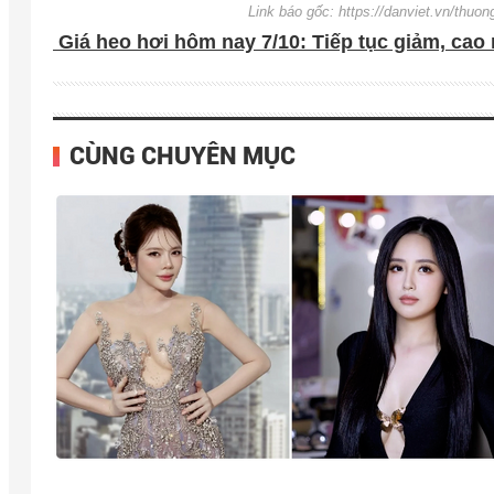
Link báo gốc: https://danviet.vn/thuo
Giá heo hơi hôm nay 7/10: Tiếp tục giảm, cao 
CÙNG CHUYÊN MỤC