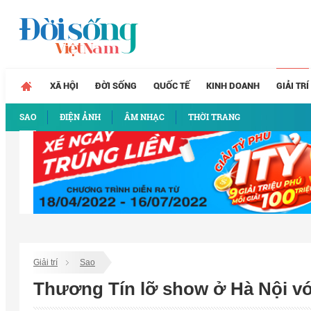
XÃ HỘI
ĐỜI SỐNG
QUỐC TẾ
KINH DOANH
GIẢI TRÍ
SAO
ĐIỆN ẢNH
ÂM NHẠC
THỜI TRANG
Giải trí
Sao
Thương Tín lỡ show ở Hà Nội với