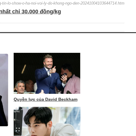
ng-tin-lo-show-o-ha-noi-voi-ly-do-khong-ngo-den-20241004103644714.htm
nhất chỉ 30.000 đồng/kg
Quyền lực của David Beckham