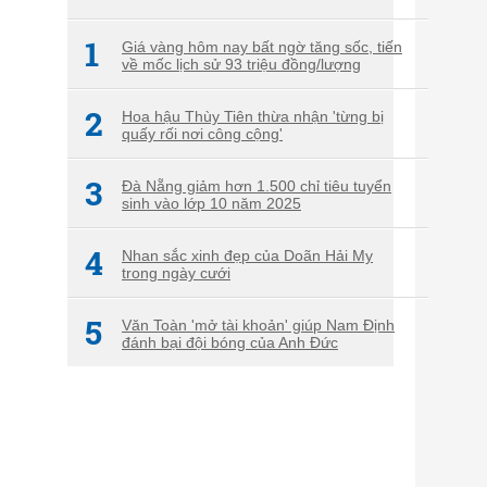
1
Giá vàng hôm nay bất ngờ tăng sốc, tiến
về mốc lịch sử 93 triệu đồng/lượng
2
Hoa hậu Thùy Tiên thừa nhận 'từng bị
quấy rối nơi công cộng'
3
Đà Nẵng giảm hơn 1.500 chỉ tiêu tuyển
sinh vào lớp 10 năm 2025
4
Nhan sắc xinh đẹp của Doãn Hải My
trong ngày cưới
5
Văn Toàn 'mở tài khoản' giúp Nam Định
đánh bại đội bóng của Anh Đức