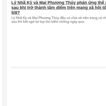
Lý Nhã Kỳ và Mai Phương Thúy phản ứng thế
sau khi trở thành tâm điểm trên mạng xã hội tố
5/8?
Lý Nhã Kỳ và Mai Phương Thúy đều có chia sẻ trên trang cá n
sau khi bất ngờ lọt top tìm kiếm những ngày qua.