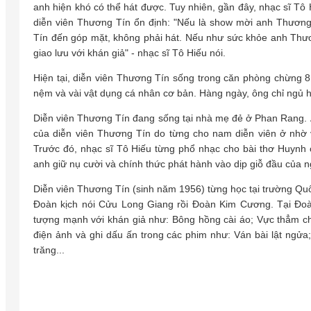
anh hiện khó có thể hát được. Tuy nhiên, gần đây, nhạc sĩ Tô
diễn viên Thương Tín ổn định: "Nếu là show mời anh Thương 
Tín đến góp mặt, không phải hát. Nếu như sức khỏe anh Thươn
giao lưu với khán giả" - nhạc sĩ Tô Hiếu nói.
Hiện tại, diễn viên Thương Tín sống trong căn phòng chừng 
nệm và vài vật dụng cá nhân cơ bản. Hàng ngày, ông chỉ ngủ h
Diễn viên Thương Tín đang sống tại nhà mẹ đẻ ở Phan Rang. Ả
của diễn viên Thương Tín do từng cho nam diễn viên ở nhờ v
Trước đó, nhạc sĩ Tô Hiếu từng phổ nhạc cho bài thơ Huynh ơi
anh giữ nụ cười và chính thức phát hành vào dịp giỗ đầu của n
Diễn viên Thương Tín (sinh năm 1956) từng học tại trường Qu
Đoàn kịch nói Cửu Long Giang rồi Đoàn Kim Cương. Tại Đoà
tượng mạnh với khán giả như: Bông hồng cài áo; Vực thẳm ch
điện ảnh và ghi dấu ấn trong các phim như: Ván bài lật ngửa
trăng...