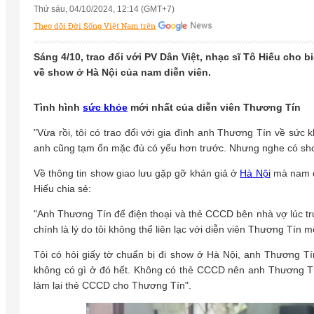
Thứ sáu, 04/10/2024, 12:14 (GMT+7)
Theo dõi Đời Sống Việt Nam trên
Sáng 4/10, trao đổi với PV Dân Việt, nhạc sĩ Tô Hiếu cho 
về show ở Hà Nội của nam diễn viên.
Tình hình
sức khỏe
mới nhất của diễn viên Thương Tín
"Vừa rồi, tôi có trao đổi với gia đình anh Thương Tín về sức 
anh cũng tạm ổn mặc đù có yếu hơn trước. Nhưng nghe có sho
Về thông tin show giao lưu gặp gỡ khán giả ở
Hà Nội
mà nam d
Hiếu chia sẻ:
"Anh Thương Tín để điện thoại và thẻ CCCD bên nhà vợ lúc tr
chính là lý do tôi không thể liên lạc với diễn viên Thương Tín m
Tôi có hỏi giấy tờ chuẩn bị đi show ở Hà Nội, anh Thương Tí
không có gì ở đó hết. Không có thẻ CCCD nên anh Thương Tí
làm lại thẻ CCCD cho Thương Tín".