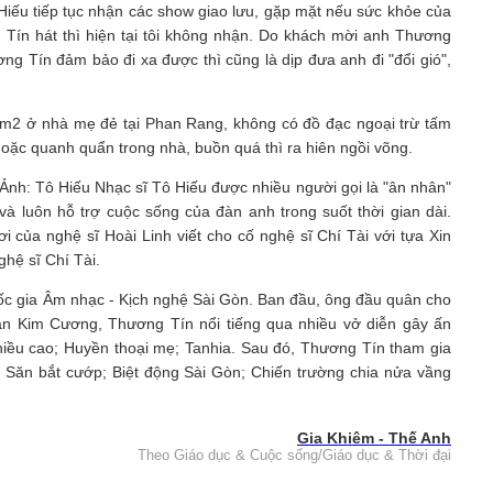
 Hiếu tiếp tục nhận các show giao lưu, gặp mặt nếu sức khỏe của
Tín hát thì hiện tại tôi không nhận. Do khách mời anh Thương
g Tín đảm bảo đi xa được thì cũng là dịp đưa anh đi "đổi gió",
8m2 ở nhà mẹ đẻ tại Phan Rang, không có đồ đạc ngoại trừ tấm
oặc quanh quẩn trong nhà, buồn quá thì ra hiên ngồi võng.
nh: Tô Hiếu Nhạc sĩ Tô Hiếu được nhiều người gọi là "ân nhân"
à luôn hỗ trợ cuộc sống của đàn anh trong suốt thời gian dài.
 của nghệ sĩ Hoài Linh viết cho cố nghệ sĩ Chí Tài với tựa Xin
ghệ sĩ Chí Tài.
ốc gia Âm nhạc - Kịch nghệ Sài Gòn. Ban đầu, ông đầu quân cho
n Kim Cương, Thương Tín nổi tiếng qua nhiều vở diễn gây ấn
iều cao; Huyền thoại mẹ; Tanhia. Sau đó, Thương Tín tham gia
; Săn bắt cướp; Biệt động Sài Gòn; Chiến trường chia nửa vầng
Gia Khiêm - Thế Anh
Theo Giáo dục & Cuộc sống/Giáo dục & Thời đại