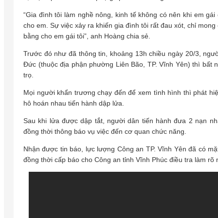
“Gia đình tôi làm nghề nông, kinh tế không có nên khi em gái 
cho em. Sự việc xảy ra khiến gia đình tôi rất đau xót, chỉ mo
bằng cho em gái tôi”, anh Hoàng chia sẻ.
Trước đó như đã thông tin, khoảng 13h chiều ngày 20/3, ngườ
Đức (thuộc địa phận phường Liên Bão, TP. Vĩnh Yên) thì bất n
trọ.
Mọi người khẩn trương chạy đến để xem tình hình thì phát hiệ
hô hoán nhau tiến hành dập lửa.
Sau khi lửa được dập tắt, người dân tiến hành đưa 2 nạn nh
đồng thời thông báo vụ việc đến cơ quan chức năng.
Nhận được tin báo, lực lượng Công an TP. Vĩnh Yên đã có mặt 
đồng thời cấp báo cho Công an tỉnh Vĩnh Phúc điều tra làm rõ 