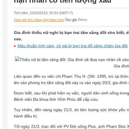
nạn nhân có tiên lượng xấu
Thứ năm, 22/03/2018, 05:54 (GMT+7)
Theo dõi Đời Sống Việt Nam trên
Gia đình thiếu nữ nghi bị bạn trai tẩm xăng đốt cho biết,
cao.
Mâu thuẫn tình cảm, cô gái bị bạn trai đổ xăng châm lửa đốt
Gia đìn
Liên quan đến vụ việc chị Phạm Thu H. (SN: 1995, trú tại thô
lẻn vào phòng trọ tẩm xăng đốt xảy ra vào ngày 20/3, gia đình
Được biết, sau khi phát hiện vụ việc, người dân sinh sống tron
Bệnh viện Đa khoa tỉnh Vĩnh Phúc để cấp cứu.
Tuy nhiên, đến sáng ngày 21/3, do tiên lượng sức khỏe yếu n
hành điều trị.
Tối ngày 21/3, trao đổi với PV Đời sống Plus, anh Phạm Đức 