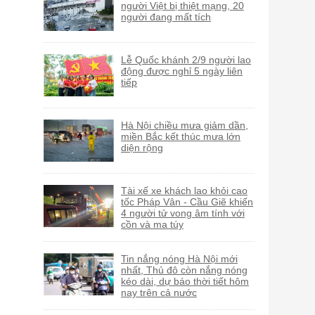
người Việt bị thiệt mạng, 20
người đang mất tích
Lễ Quốc khánh 2/9 người lao
động được nghỉ 5 ngày liên
tiếp
Hà Nội chiều mưa giảm dần,
miền Bắc kết thúc mưa lớn
diện rộng
Tài xế xe khách lao khỏi cao
tốc Pháp Vân - Cầu Giẽ khiến
4 người tử vong âm tính với
cồn và ma túy
Tin nắng nóng Hà Nội mới
nhất, Thủ đô còn nắng nóng
kéo dài, dự báo thời tiết hôm
nay trên cả nước