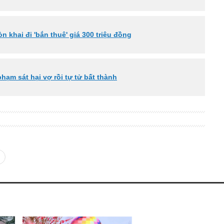
 khai đi 'bắn thuê' giá 300 triệu đồng
hạm sát hại vợ rồi tự tử bất thành