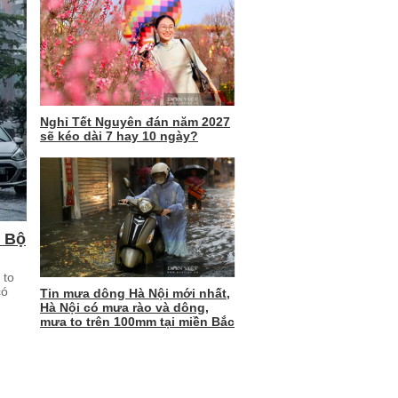
Nghỉ Tết Nguyên đán năm 2027
sẽ kéo dài 7 hay 10 ngày?
m Bộ
 to
có
Tin mưa dông Hà Nội mới nhất,
Hà Nội có mưa rào và dông,
mưa to trên 100mm tại miền Bắc