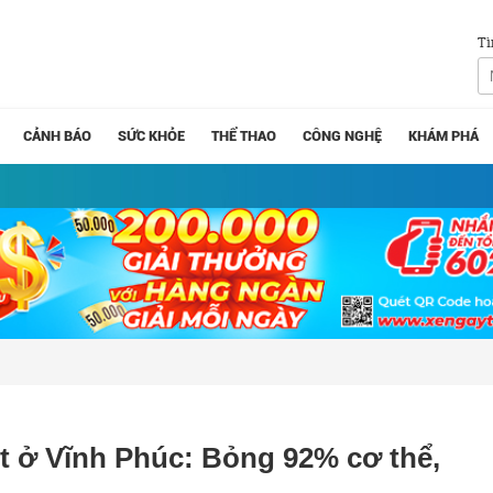
Tì
CẢNH BÁO
SỨC KHỎE
THỂ THAO
CÔNG NGHỆ
KHÁM PHÁ
ốt ở Vĩnh Phúc: Bỏng 92% cơ thể,