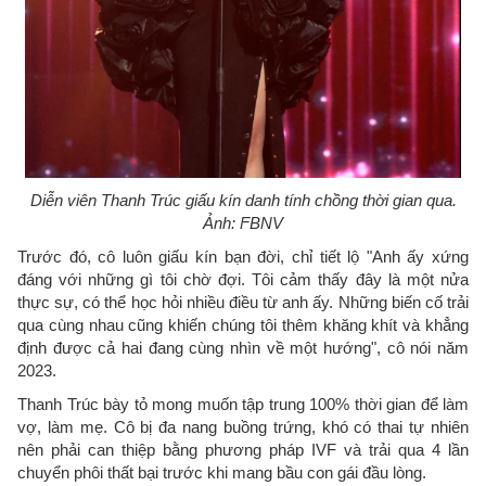
Diễn viên Thanh Trúc giấu kín danh tính chồng thời gian qua.
Ảnh: FBNV
Trước đó, cô luôn giấu kín bạn đời, chỉ tiết lộ "Anh ấy xứng
đáng với những gì tôi chờ đợi. Tôi cảm thấy đây là một nửa
thực sự, có thể học hỏi nhiều điều từ anh ấy. Những biến cố trải
qua cùng nhau cũng khiến chúng tôi thêm khăng khít và khẳng
định được cả hai đang cùng nhìn về một hướng", cô nói năm
2023.
Thanh Trúc bày tỏ mong muốn tập trung 100% thời gian để làm
vợ, làm mẹ. Cô bị đa nang buồng trứng, khó có thai tự nhiên
nên phải can thiệp bằng phương pháp IVF và trải qua 4 lần
chuyển phôi thất bại trước khi mang bầu con gái đầu lòng.