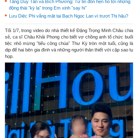
Tăng Duy Tân và Bích Phương: Từ tin đồn hẹn hò tới những
động thái "kỳ lạ" trong Em xinh "say hi"
Lưu Diệc Phi vắng mặt tại Bạch Ngọc Lan vì trượt Thị hậu?
Tối 1/7, trong video do nhà thiết kế Đặng Trọng Minh Châu chia
sẻ, ca sĩ Châu Khải Phong cho biết vợ chồng anh tổ chức buổi
tiệc nhỏ mừng "tiểu công chúa" Thư Kỳ tròn một tuổi, cũng là
dịp để hai bên gia đình và những người thân thiết với cặp sao tụ
họp.