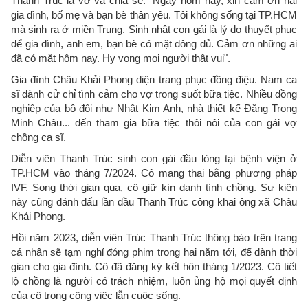
Thanh Trúc là vợ và chia sẻ: "Ngày hôm nay, xin cảm ơn hai
gia đình, bố mẹ và bạn bè thân yêu. Tôi không sống tại TP.HCM
mà sinh ra ở miền Trung. Sinh nhật con gái là lý do thuyết phục
để gia đình, anh em, bạn bè có mặt đông đủ. Cảm ơn những ai
đã có mặt hôm nay. Hy vọng mọi người thật vui".
Gia đình Châu Khải Phong diện trang phục đồng điệu. Nam ca
sĩ dành cử chỉ tình cảm cho vợ trong suốt bữa tiệc. Nhiều đồng
nghiệp của bộ đôi như Nhật Kim Anh, nhà thiết kế Đặng Trọng
Minh Châu... đến tham gia bữa tiệc thôi nôi của con gái vợ
chồng ca sĩ.
Diễn viên Thanh Trúc sinh con gái đầu lòng tại bệnh viện ở
TP.HCM vào tháng 7/2024. Cô mang thai bằng phương pháp
IVF. Song thời gian qua, cô giữ kín danh tính chồng. Sự kiện
này cũng đánh dấu lần đầu Thanh Trúc công khai ông xã Châu
Khải Phong.
Hồi năm 2023, diễn viên Trúc Thanh Trúc thông báo trên trang
cá nhân sẽ tạm nghỉ đóng phim trong hai năm tới, để dành thời
gian cho gia đình. Cô đã đăng ký kết hôn tháng 1/2023. Cô tiết
lộ chồng là người có trách nhiệm, luôn ủng hộ mọi quyết định
của cô trong công việc lẫn cuộc sống.