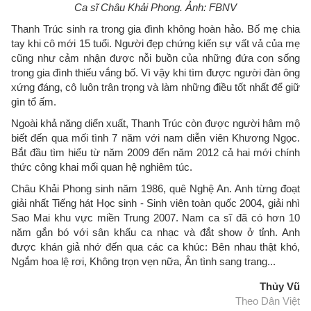
Ca sĩ Châu Khải Phong. Ảnh: FBNV
Thanh Trúc sinh ra trong gia đình không hoàn hảo. Bố mẹ chia
tay khi cô mới 15 tuổi. Người đẹp chứng kiến sự vất vả của mẹ
cũng như cảm nhận được nỗi buồn của những đứa con sống
trong gia đình thiếu vắng bố. Vì vậy khi tìm được người đàn ông
xứng đáng, cô luôn trân trọng và làm những điều tốt nhất để giữ
gìn tổ ấm.
Ngoài khả năng diển xuất, Thanh Trúc còn được người hâm mộ
biết đến qua mối tình 7 năm với nam diễn viên Khương Ngọc.
Bắt đầu tìm hiểu từ năm 2009 đến năm 2012 cả hai mới chính
thức công khai mối quan hệ nghiêm túc.
Châu Khải Phong sinh năm 1986, quê Nghệ An. Anh từng đoạt
giải nhất Tiếng hát Học sinh - Sinh viên toàn quốc 2004, giải nhì
Sao Mai khu vực miền Trung 2007. Nam ca sĩ đã có hơn 10
năm gắn bó với sân khấu ca nhạc và đắt show ở tỉnh. Anh
được khán giả nhớ đến qua các ca khúc: Bên nhau thật khó,
Ngắm hoa lệ rơi, Không trọn vẹn nữa, Ân tình sang trang...
Thủy Vũ
Theo Dân Việt