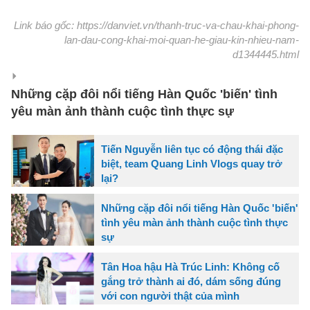
Link báo gốc: https://danviet.vn/thanh-truc-va-chau-khai-phong-
lan-dau-cong-khai-moi-quan-he-giau-kin-nhieu-nam-
d1344445.html
Những cặp đôi nổi tiếng Hàn Quốc 'biến' tình
yêu màn ảnh thành cuộc tình thực sự
Tiến Nguyễn liên tục có động thái đặc
biệt, team Quang Linh Vlogs quay trở
lại?
Những cặp đôi nổi tiếng Hàn Quốc 'biến'
tình yêu màn ảnh thành cuộc tình thực
sự
Tân Hoa hậu Hà Trúc Linh: Không cố
gắng trở thành ai đó, dám sống đúng
với con người thật của mình