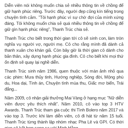
Diễn viên nói không muốn chia sẻ nhiều thông tin về chồng để
giữ hạnh phúc riêng. Trước đây, người đẹp cũng kín tiếng trong
chuyện tình cảm. "Tôi hạnh phúc vì sự chờ đợi của mình xứng
đáng. Tôi không muốn chia sẻ quá nhiều thông tin về chồng để
giữ gìn hạnh phúc riêng", Thanh Trúc chia sẻ.
Thanh Trúc cho biết trong thời gian tới cô sẽ sinh con, làm tròn
nghĩa vụ người vợ, người mẹ. Cô cho rằng mình đã dành cả
thanh xuân cho khán giả. Còn bây giờ là thời gian cô dành cho
bản thân, xây dựng hạnh phúc gia đình. Cô cho biết khi mọi thứ
ổn định sẽ quay lại nghề diễn.
Thanh Trúc sinh năm 1986, quen thuộc với màn ảnh nhỏ qua
các phim: Mưa thủy tinh, Hướng nghiệp, Sóng đời, Mộng phù
du, Hoa dại, Tình án, Chuyện tình mùa thu, Giấc mơ biển, Trái
đắng...
Năm 2009, cô nhận giải thưởng Mai Vàng ở hạng mục "Nữ diễn
viên được yêu thích nhất". Năm 2010, cô vào top 3 HTV
Awards. Thanh Trúc tham gia cuộc thi Tình Bolero năm 2017 và
vào top 3. Trước khi làm diễn viên, cô đi hát từ năm 15 tuổi.
Thanh Trúc từng thành lập nhóm nhạc Pha Lê và GPI. Có thời
gian cô kết hợp song ca với Minh Hằng.