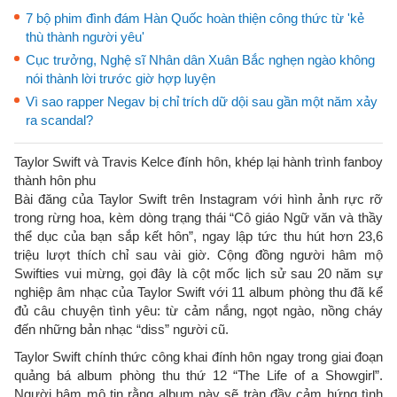
7 bộ phim đình đám Hàn Quốc hoàn thiện công thức từ 'kẻ
thù thành người yêu'
Cục trưởng, Nghệ sĩ Nhân dân Xuân Bắc nghẹn ngào không
nói thành lời trước giờ hợp luyện
Vì sao rapper Negav bị chỉ trích dữ dội sau gần một năm xảy
ra scandal?
Taylor Swift và Travis Kelce đính hôn, khép lại hành trình fanboy
thành hôn phu
Bài đăng của Taylor Swift trên Instagram với hình ảnh rực rỡ
trong rừng hoa, kèm dòng trạng thái “Cô giáo Ngữ văn và thầy
thể dục của bạn sắp kết hôn”, ngay lập tức thu hút hơn 23,6
triệu lượt thích chỉ sau vài giờ. Cộng đồng người hâm mộ
Swifties vui mừng, gọi đây là cột mốc lịch sử sau 20 năm sự
nghiệp âm nhạc của Taylor Swift với 11 album phòng thu đã kể
đủ câu chuyện tình yêu: từ cảm nắng, ngọt ngào, nồng cháy
đến những bản nhạc “diss” người cũ.
Taylor Swift chính thức công khai đính hôn ngay trong giai đoạn
quảng bá album phòng thu thứ 12 “The Life of a Showgirl”.
Người hâm mộ tin rằng album này sẽ tràn đầy cảm hứng tình