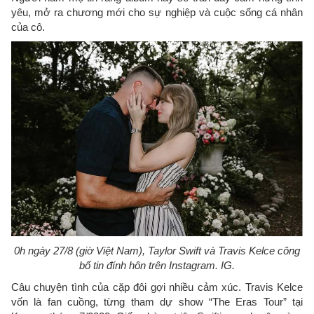
yêu, mở ra chương mới cho sự nghiệp và cuộc sống cá nhân
của cô.
0h ngày 27/8 (giờ Việt Nam), Taylor Swift và Travis Kelce công
bố tin đính hôn trên Instagram. IG.
Câu chuyện tình của cặp đôi gợi nhiều cảm xúc. Travis Kelce
vốn là fan cuồng, từng tham dự show “The Eras Tour” tại