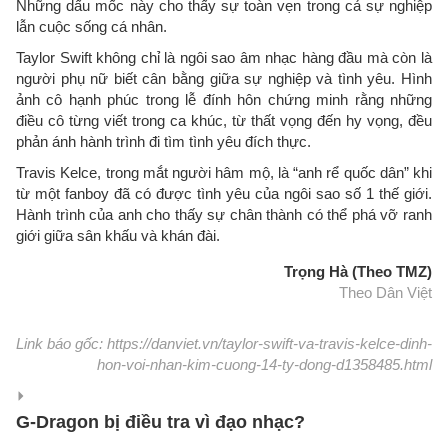
Những dấu mốc này cho thấy sự toàn vẹn trong cả sự nghiệp
lẫn cuộc sống cá nhân.
Taylor Swift không chỉ là ngôi sao âm nhạc hàng đầu mà còn là
người phụ nữ biết cân bằng giữa sự nghiệp và tình yêu. Hình
ảnh cô hạnh phúc trong lễ đính hôn chứng minh rằng những
điều cô từng viết trong ca khúc, từ thất vọng đến hy vọng, đều
phản ánh hành trình đi tìm tình yêu đích thực.
Travis Kelce, trong mắt người hâm mộ, là “anh rể quốc dân” khi
từ một fanboy đã có được tình yêu của ngôi sao số 1 thế giới.
Hành trình của anh cho thấy sự chân thành có thể phá vỡ ranh
giới giữa sân khấu và khán đài.
Trọng Hà (Theo TMZ)
Theo Dân Việt
Link báo gốc: https://danviet.vn/taylor-swift-va-travis-kelce-dinh-
hon-voi-nhan-kim-cuong-14-ty-dong-d1358485.html
G-Dragon bị điều tra vì đạo nhạc?