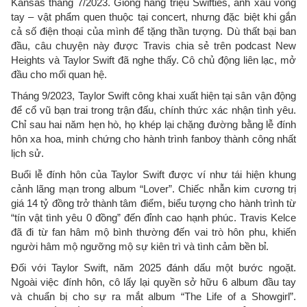
Kansas tháng 7/2023. Giống hàng triệu Swifties, anh xâu vòng
tay – vật phẩm quen thuộc tại concert, nhưng đặc biệt khi gắn
cả số điện thoại của mình để tặng thần tượng. Dù thất bại ban
đầu, câu chuyện này được Travis chia sẻ trên podcast New
Heights và Taylor Swift đã nghe thấy. Cô chủ động liên lạc, mở
đầu cho mối quan hệ.
Tháng 9/2023, Taylor Swift công khai xuất hiện tại sân vận động
để cổ vũ bạn trai trong trận đấu, chính thức xác nhận tình yêu.
Chỉ sau hai năm hẹn hò, họ khép lại chặng đường bằng lễ đính
hôn xa hoa, minh chứng cho hành trình fanboy thành công nhất
lịch sử.
Buổi lễ đính hôn của Taylor Swift được ví như tái hiện khung
cảnh lãng mạn trong album “Lover”. Chiếc nhẫn kim cương trị
giá 14 tỷ đồng trở thành tâm điểm, biểu tượng cho hành trình từ
“tín vật tình yêu 0 đồng” đến đỉnh cao hạnh phúc. Travis Kelce
đã đi từ fan hâm mộ bình thường đến vai trò hôn phu, khiến
người hâm mộ ngưỡng mộ sự kiên trì và tình cảm bền bỉ.
Đối với Taylor Swift, năm 2025 đánh dấu một bước ngoặt.
Ngoài việc đính hôn, cô lấy lại quyền sở hữu 6 album đầu tay
và chuẩn bị cho sự ra mắt album “The Life of a Showgirl”.