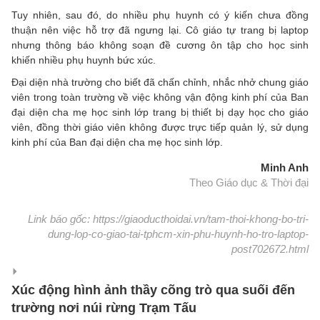
Tuy nhiên, sau đó, do nhiều phụ huynh có ý kiến chưa đồng
thuận nên việc hỗ trợ đã ngưng lại. Cô giáo tự trang bị laptop
nhưng thông báo không soạn đề cương ôn tập cho học sinh
khiến nhiều phụ huynh bức xúc.
Đại diện nhà trường cho biết đã chấn chỉnh, nhắc nhở chung giáo
viên trong toàn trường về việc không vận động kinh phí của Ban
đại diện cha mẹ học sinh lớp trang bị thiết bị dạy học cho giáo
viên, đồng thời giáo viên không được trực tiếp quản lý, sử dụng
kinh phí của Ban đại diện cha mẹ học sinh lớp.
Minh Anh
Theo Giáo dục & Thời đại
Link báo gốc: https://giaoducthoidai.vn/tam-thoi-khong-bo-tri-
dung-lop-co-giao-tai-tphcm-xin-phu-huynh-ho-tro-laptop-
post702672.html
Xúc động hình ảnh thầy cõng trò qua suối đến
trường nơi núi rừng Trạm Tấu