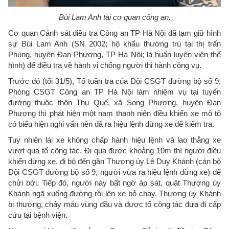
Bùi Lam Anh tại cơ quan công an.
Cơ quan Cảnh sát điều tra Công an TP Hà Nội đã tạm giữ hình
sự Bùi Lam Anh (SN 2002; hộ khẩu thường trú tại thị trấn
Phùng, huyện Đan Phượng, TP Hà Nội; là huấn luyện viên thể
hình) để điều tra về hành vi chống người thi hành công vụ.
Trước đó (tối 31/5), Tổ tuần tra của Đội CSGT đường bộ số 9,
Phòng CSGT Công an TP Hà Nội làm nhiệm vụ tại tuyến
đường thuộc thôn Thu Quế, xã Song Phượng, huyện Đan
Phượng thì phát hiện một nam thanh niên điều khiển xe mô tô
có biểu hiện nghi vấn nên đã ra hiệu lệnh dừng xe để kiểm tra.
Tuy nhiên lái xe không chấp hành hiệu lệnh và lao thẳng xe
vượt qua tổ công tác. Đi qua được khoảng 10m thì người điều
khiển dừng xe, đi bộ đến gần Thượng úy Lê Duy Khánh (cán bộ
Đội CSGT đường bộ số 9, người vừa ra hiệu lệnh dừng xe) để
chửi bới. Tiếp đó, người này bất ngờ áp sát, quật Thượng úy
Khánh ngã xuống đường rồi lên xe bỏ chạy. Thượng úy Khánh
bị thương, chảy máu vùng đầu và được tổ công tác đưa đi cấp
cứu tại bệnh viện.