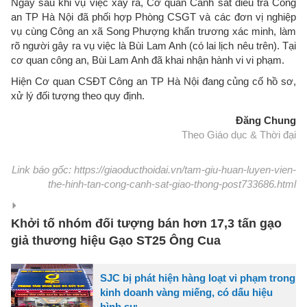
Ngay sau khi vụ việc xảy ra, Cơ quan Cảnh sát điều tra Công
an TP Hà Nội đã phối hợp Phòng CSGT và các đơn vị nghiệp
vụ cùng Công an xã Song Phượng khẩn trương xác minh, làm
rõ người gây ra vụ việc là Bùi Lam Anh (có lai lịch nêu trên). Tại
cơ quan công an, Bùi Lam Anh đã khai nhận hành vi vi phạm.
Hiện Cơ quan CSĐT Công an TP Hà Nội đang củng cố hồ sơ,
xử lý đối tượng theo quy định.
Đăng Chung
Theo Giáo dục & Thời đại
Link báo gốc: https://giaoducthoidai.vn/tam-giu-huan-luyen-vien-
the-hinh-tan-cong-canh-sat-giao-thong-post733686.html
Khởi tố nhóm đối tượng bán hơn 17,3 tấn gạo
giả thương hiệu Gạo ST25 Ông Cua
SJC bị phát hiện hàng loạt vi phạm trong
kinh doanh vàng miếng, có dấu hiệu
hình sự