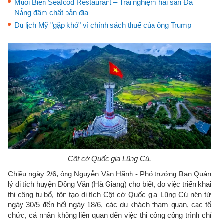
Muối Biển Seafood Restaurant – Trải nghiệm hải sản Đà
Nẵng đậm chất bản địa
Du lịch Mỹ "gặp khó" vì chính sách thuế của ông Trump
Cột cờ Quốc gia Lũng Cú.
Chiều ngày 2/6, ông Nguyễn Văn Hãnh - Phó trưởng Ban Quản
lý di tích huyện Đồng Văn (Hà Giang) cho biết, do việc triển khai
thi công tu bổ, tôn tạo di tích Cột cờ Quốc gia Lũng Cú nên từ
ngày 30/5 đến hết ngày 18/6, các du khách tham quan, các tổ
chức, cá nhân không liên quan đến việc thi công công trình chỉ