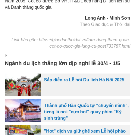
Năm 2009, Cột cờ được Bộ VH,TT&DL xếp hạng Di tích lịch sử
và Danh thắng quốc gia.
Long Anh - Minh Sơn
Theo Giáo dục & Thời đại
Link báo gốc: https://giaoducthoidai.vn/tam-dung-tham-quan-
cot-co-quoc-gia-lung-cu-post733787.html
Ngành du lịch thắng lớn dịp nghỉ lễ 30/4 - 1/5
Sắp diễn ra Lễ hội Du lịch Hà Nội 2025
Thành phố Hàn Quốc tự "chuyển mình",
từng là nơi "cực hot" quay phim "Ký
sinh trùng"
"Hot" dịch vụ giữ ghế xem Lễ hội pháo