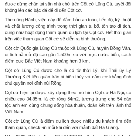
được dừng chân tại sân nhà chờ trên Cột cờ Lũng Cú, tuyệt đối
không lên các bậc đá để đi đến Cột cờ.
Theo ông Hãnh, việc này để đảm bảo an toàn, tiến độ, kỹ thuật
và chất lượng công trình trong thời gian tu bổ, tôn tạo di tích,
cũng như hoạt động tham quan du lịch tại Cột cờ. Hết thời gian
trên việc tham quan Cột cờ sẽ diễn ra bình thường.
Cột cờ Quốc gia Lũng Cú thuộc xã Lũng Cú, huyện Đồng Văn,
di tích nằm ở độ cao gần 1.500m so với mực nước biển, cách
điểm cực Bắc Việt Nam khoảng hơn 3 km.
Cột cờ Lũng Cú được cho là có từ thời Lý, khi Thái úy Lý
Thường Kiệt tiến quân trấn ải biên thùy và cắm cờ khẳng định
chủ quyền nơi đỉnh núi Rồng.
Cột cờ hiện tại được xây dựng theo mô hình Cột cờ Hà Nội, có
chiều cao 34,85m, lá cờ rộng 54m2, tượng trưng cho 54 dân
tộc anh em cùng chung sống hòa thuận, đoàn kết trên lãnh thổ
Việt Nam.
Cột cờ Lũng Cú là điểm du lịch được nhiều du khách tìm đến
tham quan, check -in mỗi khi đến với mảnh đất Hà Giang.