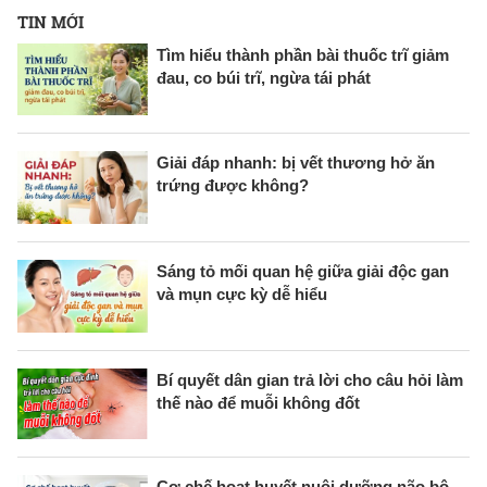
TIN MỚI
Tìm hiểu thành phần bài thuốc trĩ giảm
đau, co búi trĩ, ngừa tái phát
Giải đáp nhanh: bị vết thương hở ăn
trứng được không?
Sáng tỏ mối quan hệ giữa giải độc gan
và mụn cực kỳ dễ hiểu
Bí quyết dân gian trả lời cho câu hỏi làm
thế nào để muỗi không đốt
Cơ chế hoạt huyết nuôi dưỡng não bộ,