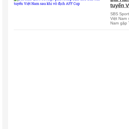
tuyển V
SBS Sports
Việt Nam s
Nam gặp T