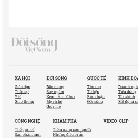
XÃ HỘI
ĐỜI SỐNG
QUỐC TẾ
KINH D
Giáo dục
Bão mạng
Thời sự
Doanh ngh
Thời sự
Suy ngẫm
Tư liệu
Tiêu dùng
Y tế
Xem - Ăn - Chơi
Bình luận
Tài chính
Giao thông
Mẹ và bé
Đời sống
Bất động s
Giới Trẻ
CÔNG NGHỆ
KHÁM PHÁ
VIDEO-CLIP
Thế giới số
Tiềm năng con người
Sản phẩm mới
Những điều bí ẩn