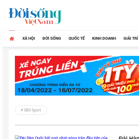
XÃ HỘI
ĐỜI SỐNG
QUỐC TẾ
KINH DOANH
GIẢI TRÍ
# SBS Sport
Đài Hàn