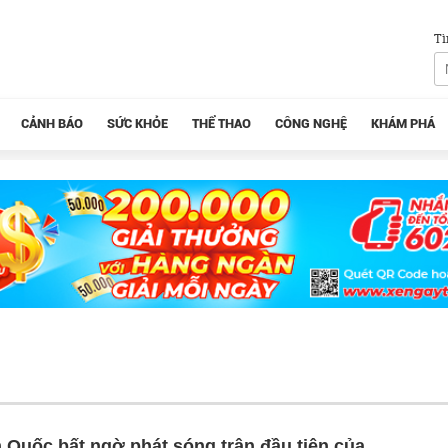
Tì
CẢNH BÁO
SỨC KHỎE
THỂ THAO
CÔNG NGHỆ
KHÁM PHÁ
 Quốc bất ngờ phát sóng trận đầu tiên của