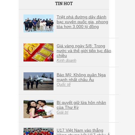
TIN HOT
Triệt phá đường dây đánh
bạc xuyên quốc gia, phong
tỏa hơn 3.000 tỷ đồng
Giá vàng ngày 5/8: Trong
nước và thế giới tiếp tục đảo
chiều
Kinh doanh
Báo Mỹ: Không quân Nga
mạnh nhất châu Âu
Quốc tế
Bí quyết giữ lửa hôn nhân
của Thư Kỳ
Giải trí
U17 Việt Nam vào thẳng