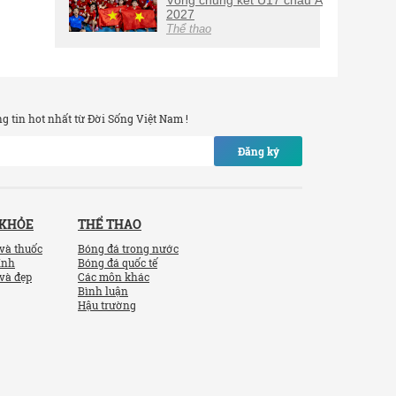
Vòng chung kết U17 châu Á
2027
Thể thao
 tin hot nhất từ Đời Sống Việt Nam !
Đăng ký
 KHỎE
THỂ THAO
và thuốc
Bóng đá trong nước
ính
Bóng đá quốc tế
và đẹp
Các môn khác
Bình luận
Hậu trường