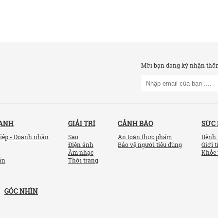
Mời bạn đăng ký nhận thông
OANH
GIẢI TRÍ
CẢNH BÁO
SỨC
iệp - Doanh nhân
Sao
An toàn thực phẩm
Bệnh 
Điện ảnh
Bảo vệ người tiêu dùng
Giới t
Âm nhạc
Khỏe 
ản
Thời trang
GÓC NHÌN