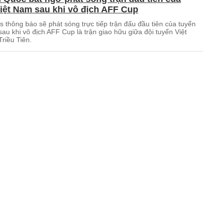
iệt Nam sau khi vô địch AFF Cup
 thông báo sẽ phát sóng trực tiếp trận đấu đầu tiên của tuyển
au khi vô địch AFF Cup là trận giao hữu giữa đội tuyển Việt
riều Tiên.