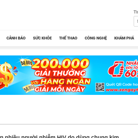
Tì
CẢNH BÁO
SỨC KHỎE
THỂ THAO
CÔNG NGHỆ
KHÁM PHÁ
ấn nhiều người nhiễm HIV do dùng chung kim