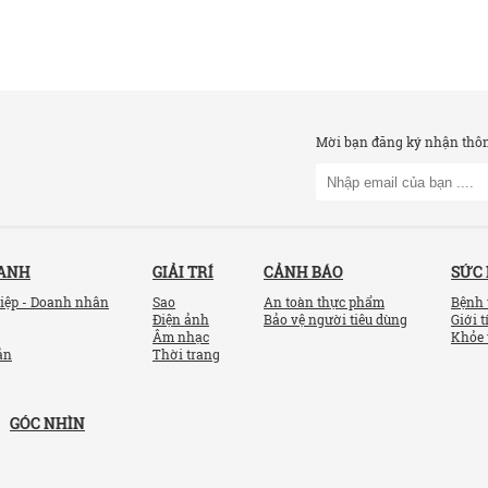
Mời bạn đăng ký nhận thông
OANH
GIẢI TRÍ
CẢNH BÁO
SỨC
iệp - Doanh nhân
Sao
An toàn thực phẩm
Bệnh 
Điện ảnh
Bảo vệ người tiêu dùng
Giới t
Âm nhạc
Khỏe 
ản
Thời trang
GÓC NHÌN