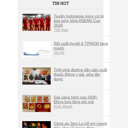
TIN HOT
Tuyển Indonesia nguy cơ bị
loại sớm khỏi ASEAN Cup
2026
Thể thao
Sốt xuất huyết ở TPHCM tăng
mạnh
Xã hội
Triệt phá đường dây sản xuất
thuốc Đông y giả, pha tân
dược
Giá vàng hôm nay (6/8):
Đồng loạt tăng phi mã
Kinh doanh
Công an Sơn La hỗ trợ người