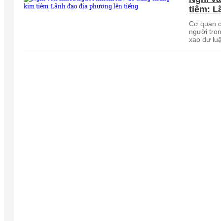
tiêm: L
Cơ quan c
người tro
xao dư luậ