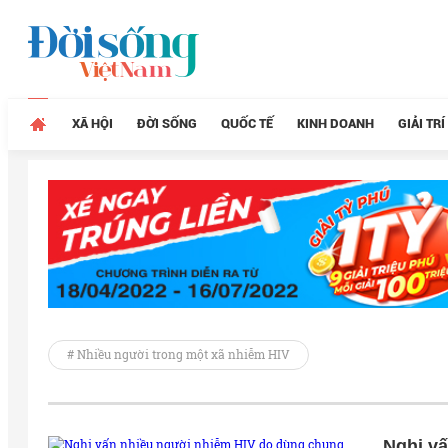
XÃ HỘI
ĐỜI SỐNG
QUỐC TẾ
KINH DOANH
GIẢI TRÍ
# Nhiều người trong một xã nhiễm HIV
Nghi v