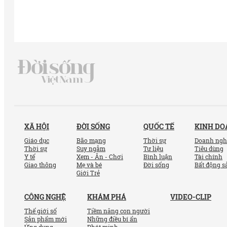
XÃ HỘI
ĐỜI SỐNG
QUỐC TẾ
KINH D
Giáo dục
Bão mạng
Thời sự
Doanh ngh
Thời sự
Suy ngẫm
Tư liệu
Tiêu dùng
Y tế
Xem - Ăn - Chơi
Bình luận
Tài chính
Giao thông
Mẹ và bé
Đời sống
Bất động s
Giới Trẻ
CÔNG NGHỆ
KHÁM PHÁ
VIDEO-CLIP
Thế giới số
Tiềm năng con người
Sản phẩm mới
Những điều bí ẩn