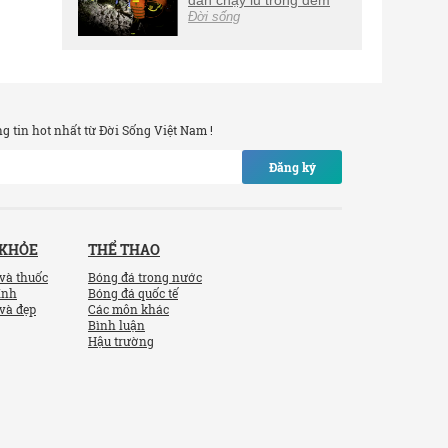
dân chạy lũ trong đêm
Đời sống
 tin hot nhất từ Đời Sống Việt Nam !
Đăng ký
 KHỎE
THỂ THAO
và thuốc
Bóng đá trong nước
ính
Bóng đá quốc tế
và đẹp
Các môn khác
Bình luận
Hậu trường