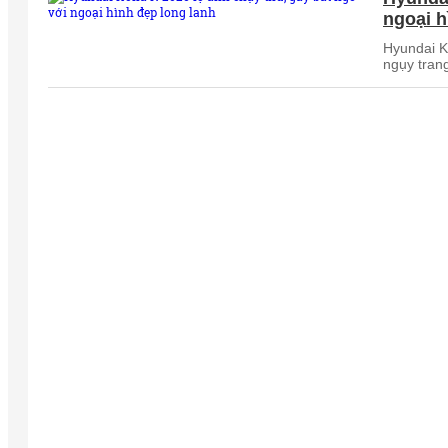
ngoại h
Hyundai K
ngụy tran