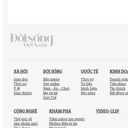
XÃ HỘI
ĐỜI SỐNG
QUỐC TẾ
KINH D
Giáo dục
Bão mạng
Thời sự
Doanh ngh
Thời sự
Suy ngẫm
Tư liệu
Tiêu dùng
Y tế
Xem - Ăn - Chơi
Bình luận
Tài chính
Giao thông
Mẹ và bé
Đời sống
Bất động s
Giới Trẻ
CÔNG NGHỆ
KHÁM PHÁ
VIDEO-CLIP
Thế giới số
Tiềm năng con người
Sản phẩm mới
Những điều bí ẩn