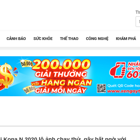
Tì
CẢNH BÁO
SỨC KHỎE
THỂ THAO
CÔNG NGHỆ
KHÁM PHÁ
 Kona N 2020 lộ ảnh chạy thử, gây bất ngờ với