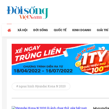
XÃ HỘI
ĐỜI SỐNG
QUỐC TẾ
KINH DOANH
GIẢI TRÍ
# ngoại hình Hyundai Kona N 2020
Hyundai