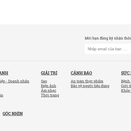
Mời bạn đăng ký nhận thông
OANH
GIẢI TRÍ
CẢNH BÁO
SỨC
iệp - Doanh nhân
Sao
An toàn thực phẩm
Bệnh 
Điện ảnh
Bảo vệ người tiêu dùng
Giới t
Âm nhạc
Khỏe 
ản
Thời trang
GÓC NHÌN