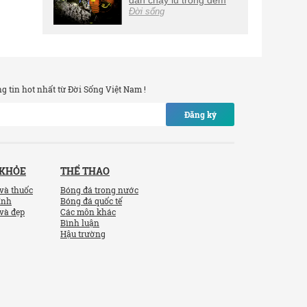
dân chạy lũ trong đêm
Đời sống
 tin hot nhất từ Đời Sống Việt Nam !
Đăng ký
 KHỎE
THỂ THAO
và thuốc
Bóng đá trong nước
ính
Bóng đá quốc tế
và đẹp
Các môn khác
Bình luận
Hậu trường