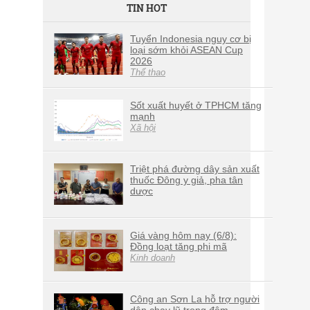
TIN HOT
Tuyển Indonesia nguy cơ bị
loại sớm khỏi ASEAN Cup
2026
Thể thao
Sốt xuất huyết ở TPHCM tăng
mạnh
Xã hội
Triệt phá đường dây sản xuất
thuốc Đông y giả, pha tân
dược
Giá vàng hôm nay (6/8):
Đồng loạt tăng phi mã
Kinh doanh
Công an Sơn La hỗ trợ người