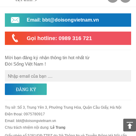
Email: bbt@doisongvietnam.vn
Gọi hotline: 0989 316 721
Mời bạn đăng ký nhận thông tin hot nhất từ
Đời Sống Việt Nam !
ĐĂNG KÝ
Trụ sở
:
Số 3, Trung Yên 3, Phường Trung Hòa, Quận Cầu Giấy, Hà Nội
Điện thoại:
0975780917
Email
:
bbt@doisongvietnam.vn
Chịu trách nhiệm nội dung:
Lê Trang
Giấy phép số 5281/GP-TTĐT do Sở Thông tin và Truyền thông Hà Nội cấp