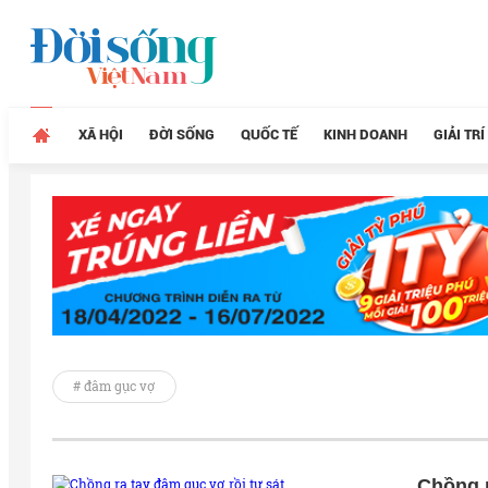
XÃ HỘI
ĐỜI SỐNG
QUỐC TẾ
KINH DOANH
GIẢI TRÍ
# đâm gục vợ
Chồng r