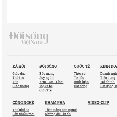
XÃ HỘI
ĐỜI SỐNG
QUỐC TẾ
KINH D
Giáo dục
Bão mạng
Thời sự
Doanh ngh
Thời sự
Suy ngẫm
Tư liệu
Tiêu dùng
Y tế
Xem - Ăn - Chơi
Bình luận
Tài chính
Giao thông
Mẹ và bé
Đời sống
Bất động s
Giới Trẻ
CÔNG NGHỆ
KHÁM PHÁ
VIDEO-CLIP
Thế giới số
Tiềm năng con người
Sản phẩm mới
Những điều bí ẩn