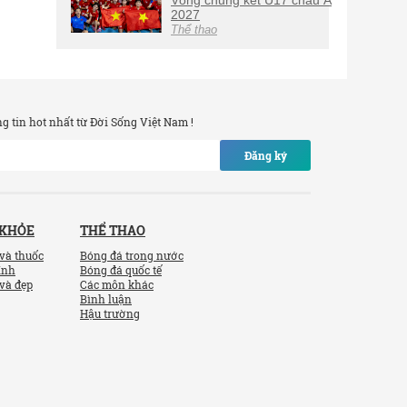
Vòng chung kết U17 châu Á
2027
Thể thao
 tin hot nhất từ Đời Sống Việt Nam !
Đăng ký
 KHỎE
THỂ THAO
và thuốc
Bóng đá trong nước
ính
Bóng đá quốc tế
và đẹp
Các môn khác
Bình luận
Hậu trường