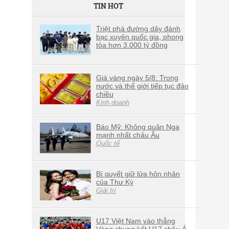
TIN HOT
Triệt phá đường dây đánh
bạc xuyên quốc gia, phong
tỏa hơn 3.000 tỷ đồng
Giá vàng ngày 5/8: Trong
nước và thế giới tiếp tục đảo
chiều
Kinh doanh
Báo Mỹ: Không quân Nga
mạnh nhất châu Âu
Quốc tế
Bí quyết giữ lửa hôn nhân
của Thư Kỳ
Giải trí
U17 Việt Nam vào thẳng