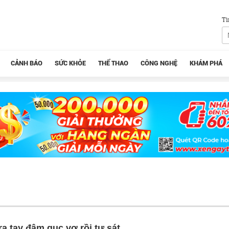
Tì
CẢNH BÁO
SỨC KHỎE
THỂ THAO
CÔNG NGHỆ
KHÁM PHÁ
a tay đâm gục vợ rồi tự sát