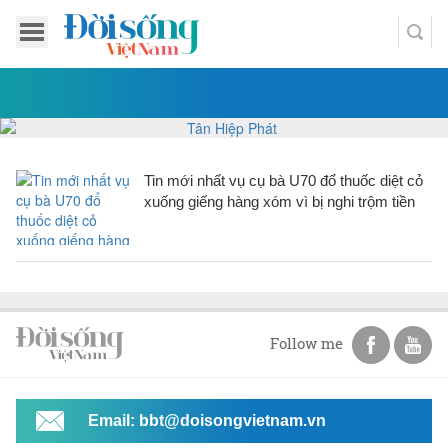
Tin mới nhất vụ cụ bà U70 đổ thuốc diệt cỏ
xuống giếng hàng xóm vì bị nghi trộm tiền
Follow me
Email: bbt@doisongvietnam.vn