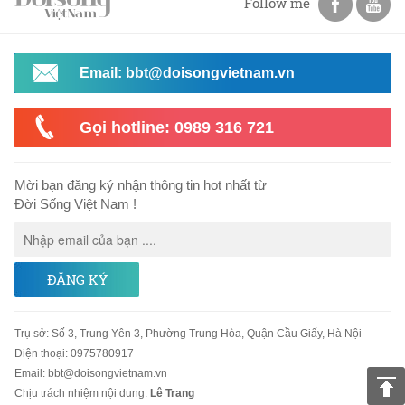
Follow me
Email: bbt@doisongvietnam.vn
Gọi hotline: 0989 316 721
Mời bạn đăng ký nhận thông tin hot nhất từ
Đời Sống Việt Nam !
ĐĂNG KÝ
Trụ sở
:
Số 3, Trung Yên 3, Phường Trung Hòa, Quận Cầu Giấy, Hà Nội
Điện thoại:
0975780917
Email
:
bbt@doisongvietnam.vn
Chịu trách nhiệm nội dung:
Lê Trang