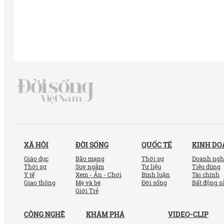
XÃ HỘI
ĐỜI SỐNG
QUỐC TẾ
KINH D
Giáo dục
Bão mạng
Thời sự
Doanh ngh
Thời sự
Suy ngẫm
Tư liệu
Tiêu dùng
Y tế
Xem - Ăn - Chơi
Bình luận
Tài chính
Giao thông
Mẹ và bé
Đời sống
Bất động s
Giới Trẻ
CÔNG NGHỆ
KHÁM PHÁ
VIDEO-CLIP