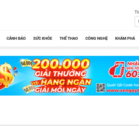
Tì
CẢNH BÁO
SỨC KHỎE
THỂ THAO
CÔNG NGHỆ
KHÁM PHÁ