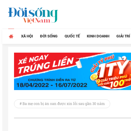
XÃ HỘI
ĐỜI SỐNG
QUỐC TẾ
KINH DOANH
GIẢI TRÍ
# Ba mẹ con bị án oan được xin lỗi sau gần 30 năm