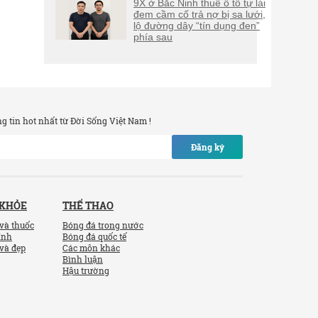
9X ở Bắc Ninh thuê ô tô tự lái
đem cầm cố trả nợ bị sa lưới,
lộ đường dây “tín dụng đen”
phía sau
 tin hot nhất từ Đời Sống Việt Nam !
Đăng ký
 KHỎE
THỂ THAO
và thuốc
Bóng đá trong nước
ính
Bóng đá quốc tế
và đẹp
Các môn khác
Bình luận
Hậu trường