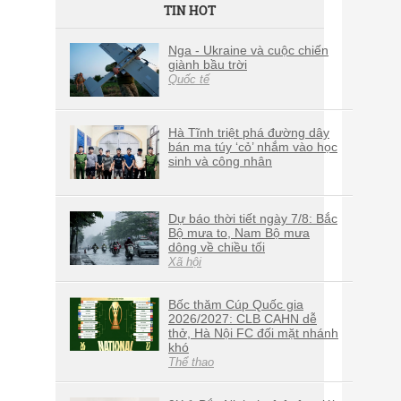
TIN HOT
Nga - Ukraine và cuộc chiến
giành bầu trời
Quốc tế
Hà Tĩnh triệt phá đường dây
bán ma túy ‘cỏ’ nhắm vào học
sinh và công nhân
Dự báo thời tiết ngày 7/8: Bắc
Bộ mưa to, Nam Bộ mưa
dông về chiều tối
Xã hội
Bốc thăm Cúp Quốc gia
2026/2027: CLB CAHN dễ
thở, Hà Nội FC đối mặt nhánh
khó
Thể thao