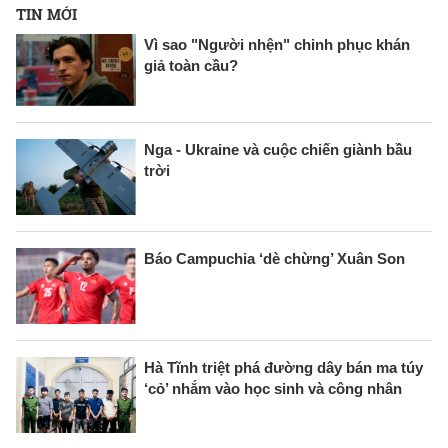
TIN MỚI
Vì sao "Người nhện" chinh phục khán
giả toàn cầu?
Nga - Ukraine và cuộc chiến giành bầu
trời
Báo Campuchia ‘dè chừng’ Xuân Son
Hà Tĩnh triệt phá đường dây bán ma túy
‘cỏ’ nhắm vào học sinh và công nhân