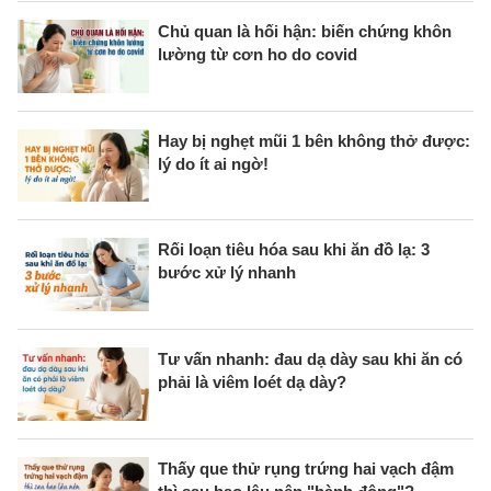
Chủ quan là hối hận: biến chứng khôn
lường từ cơn ho do covid
Hay bị nghẹt mũi 1 bên không thở được:
lý do ít ai ngờ!
Rối loạn tiêu hóa sau khi ăn đồ lạ: 3
bước xử lý nhanh
Tư vấn nhanh: đau dạ dày sau khi ăn có
phải là viêm loét dạ dày?
Thấy que thử rụng trứng hai vạch đậm