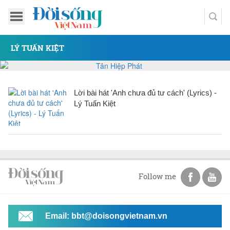
LÝ TUẤN KIỆT
Lời bài hát 'Anh chưa đủ tư cách' (Lyrics) -
Lý Tuấn Kiệt
Follow me
Email: bbt@doisongvietnam.vn