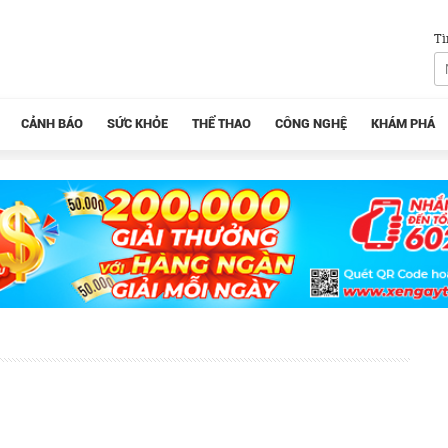
Tì
CẢNH BÁO
SỨC KHỎE
THỂ THAO
CÔNG NGHỆ
KHÁM PHÁ