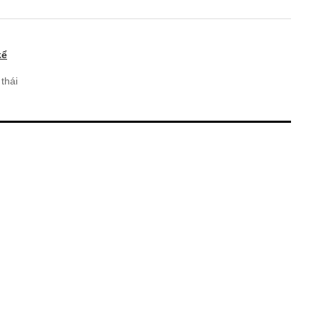
kể
thái