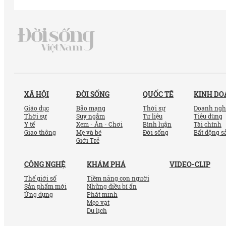
XÃ HỘI
ĐỜI SỐNG
QUỐC TẾ
KINH D
Giáo dục
Bão mạng
Thời sự
Doanh ngh
Thời sự
Suy ngẫm
Tư liệu
Tiêu dùng
Y tế
Xem - Ăn - Chơi
Bình luận
Tài chính
Giao thông
Mẹ và bé
Đời sống
Bất động s
Giới Trẻ
CÔNG NGHỆ
KHÁM PHÁ
VIDEO-CLIP
Thế giới số
Tiềm năng con người
Sản phẩm mới
Những điều bí ẩn
Ứng dụng
Phát minh
Mẹo vặt
Du lịch