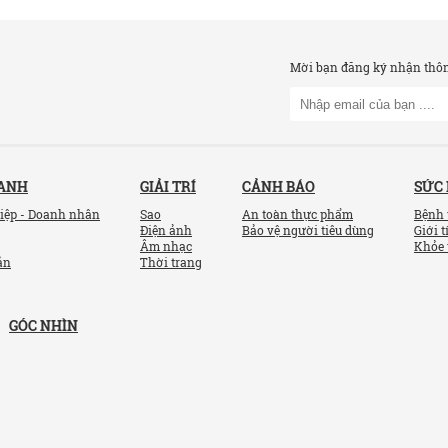
Mời bạn đăng ký nhận thông
OANH
GIẢI TRÍ
CẢNH BÁO
SỨC
iệp - Doanh nhân
Sao
An toàn thực phẩm
Bệnh 
Điện ảnh
Bảo vệ người tiêu dùng
Giới t
Âm nhạc
Khỏe 
ản
Thời trang
GÓC NHÌN