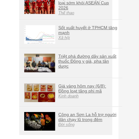
loại sớm khỏi ASEAN Cup
2026
Thể thao
Sốt xuất huyết ở TPHCM tăng
mạnh
Xã hội
Triệt phá đường dây sản xuất
thuốc Đông y giả, pha tân
dược
Giá vàng hôm nay (6/8):
Đồng loạt tăng phi mã
Kinh doanh
Công an Sơn La hỗ trợ người
dân chạy lũ trong đêm
Đời sống