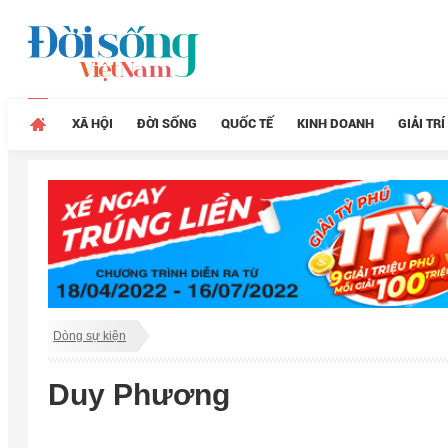
XÃ HỘI
ĐỜI SỐNG
QUỐC TẾ
KINH DOANH
GIẢI TRÍ
Dòng sự kiện
Duy Phương